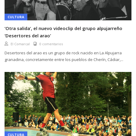
CULTURA
‘Otra salida’, el nuevo videoclip del grupo alpujarreño
‘Desertores del arao’
El Comarcal
0 comentarios
Desertores del arao es un grupo de rock nacido en La Alpujarra
granadina, concretamente entre los pueblos de Cherín, Cádiar,...
CULTURA