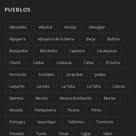
PUEBLOS
Albondón
Albuñol
Alcútar
Almegíjar
Alpujarra
Alpujarra de la Sierra
Berja
Bubión
Busquístar
Bérchules
Capileira
Carataunas
Cherín
Cádiar
Cástaras
Cáñar
El Golco
Ferreirola
Fondales
Jorairátar
Juviles
Lanjarón
Laroles
La Taha
La Tahá
Lobras
Mairena
Mecina
Mecina Bombarón
Murtas
Nevada
Pampaneira
Picena
Pitres
Pórtugos
Soportújar
Tablones
Torvizcón
Trevélez
Turón
Tímar
Ugíjar
Válor