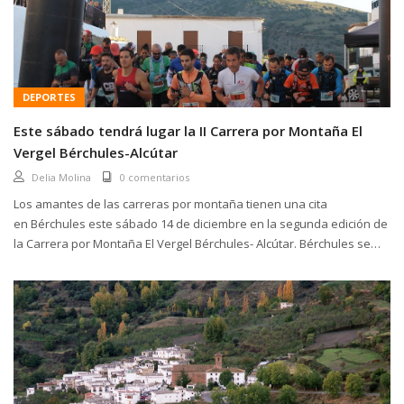
DEPORTES
Este sábado tendrá lugar la II Carrera por Montaña El
Vergel Bérchules-Alcútar
Delia Molina
0 comentarios
Los amantes de las carreras por montaña tienen una cita
en Bérchules este sábado 14 de diciembre en la segunda edición de
la Carrera por Montaña El Vergel Bérchules- Alcútar. Bérchules se
prepara para acoger, por segundo año consecutivo, el evento
deportivo organizado por el Ayuntamiento con el apoyo de la
Diputación de Granada...