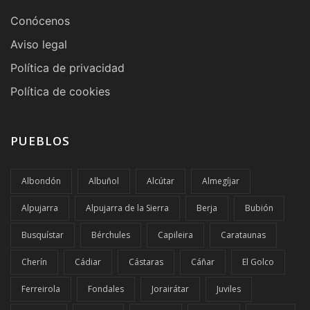
Conócenos
Aviso legal
Política de privacidad
Política de cookies
PUEBLOS
Albondón
Albuñol
Alcútar
Almegíjar
Alpujarra
Alpujarra de la Sierra
Berja
Bubión
Busquístar
Bérchules
Capileira
Carataunas
Cherín
Cádiar
Cástaras
Cáñar
El Golco
Ferreirola
Fondales
Jorairátar
Juviles