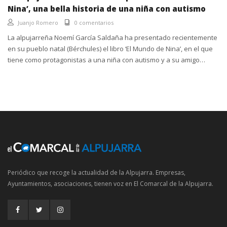
Nina’, una bella historia de una niña con autismo
Juanjo Romero
0 comentarios
La alpujarreña Noemí García Saldaña ha presentado recientemente
en su pueblo natal (Bérchules) el libro ‘El Mundo de Nina’, en el que
tiene como protagonistas a una niña con autismo y a su amigo
invisible. Una bella historia infantil hecha...
Periódico que recoge la actualidad de la Alpujarra. Empresas,
Ayuntamientos, asociaciones, tienen voz en El Comarcal de la Alpujarra.