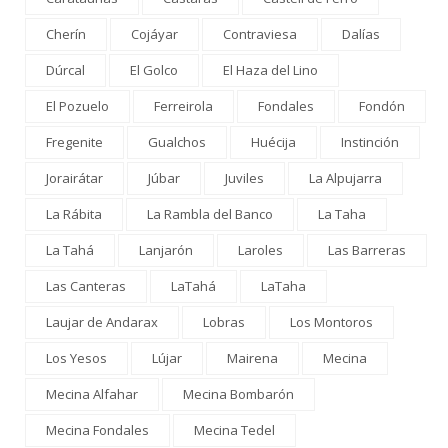
Cherín
Cojáyar
Contraviesa
Dalías
Dúrcal
El Golco
El Haza del Lino
El Pozuelo
Ferreirola
Fondales
Fondón
Fregenite
Gualchos
Huécija
Instinción
Jorairátar
Júbar
Juviles
La Alpujarra
La Rábita
La Rambla del Banco
La Taha
La Tahá
Lanjarón
Laroles
Las Barreras
Las Canteras
LaTahá
LaTaha
Laujar de Andarax
Lobras
Los Montoros
Los Yesos
Lújar
Mairena
Mecina
Mecina Alfahar
Mecina Bombarón
Mecina Fondales
Mecina Tedel