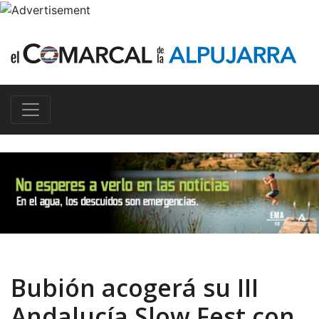
Bubión acogerá su III
Andalucía Slow Fest con