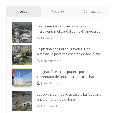
Leído
Reciente
Comentado
Las tormentas en Sierra Nevada
incrementan el caudal de río Grande a su
paso por Trevélez
Diego Quero
La piscina natural de Trevélez, una
alternativa para refrescarse desde lo más
alto
Juanjo Romero
Indignación en La Alpujarra por el
comentario de una tertuliana tras hacer
alusión al analfabetismo con la comarca
Juanjo Romero
Las obras del nuevo acceso a La Alpujarra
encaran una nueva fase
El Comarcal