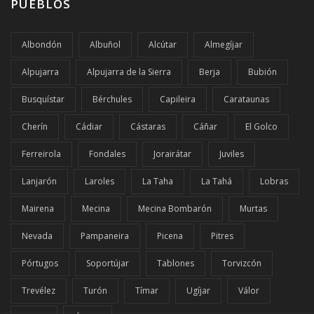
PUEBLOS
Albondón
Albuñol
Alcútar
Almegíjar
Alpujarra
Alpujarra de la Sierra
Berja
Bubión
Busquístar
Bérchules
Capileira
Carataunas
Cherín
Cádiar
Cástaras
Cáñar
El Golco
Ferreirola
Fondales
Jorairátar
Juviles
Lanjarón
Laroles
La Taha
La Tahá
Lobras
Mairena
Mecina
Mecina Bombarón
Murtas
Nevada
Pampaneira
Picena
Pitres
Pórtugos
Soportújar
Tablones
Torvizcón
Trevélez
Turón
Tímar
Ugíjar
Válor