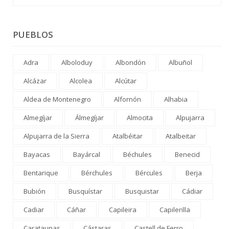
PUEBLOS
Adra
Alboloduy
Albondón
Albuñol
Alcázar
Alcolea
Alcútar
Aldea de Montenegro
Alfornón
Alhabia
Almegíjar
Álmegíjar
Almocita
Alpujarra
Alpujarra de la Sierra
Atalbéitar
Atalbeitar
Bayacas
Bayárcal
Béchules
Benecid
Bentarique
Bérchules
Bércules
Berja
Bubión
Busquístar
Busquistar
Cádiar
Cadiar
Cáñar
Capileira
Capilerilla
Carataunas
Cástaras
Castell de Ferro