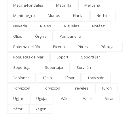
Mecina-Fondales
Mecinilla
Melicena
Montenegro
Murtas
Narila
Nechite
Nevada
Nieles
Nigüelas
Notáez
Olías
Órgiva
Pampaneira
Paterna del Río
Picena
Pitres
Pórtugos
Roquetas de Mar
Soport
Soportújar
Soportujar
Sopórtujar
Sorvilán
Tablones
Tíjola
Tímar
Torivzcón
Torvizcón
Torvízcón
Trevélez
Turón
Ugíjar
Ugújar
Válor
Valor
Vícar
Yátor
Yegen