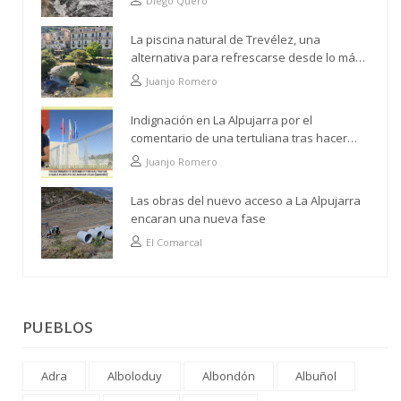
Diego Quero
La piscina natural de Trevélez, una
alternativa para refrescarse desde lo más
alto
Juanjo Romero
Indignación en La Alpujarra por el
comentario de una tertuliana tras hacer
alusión al analfabetismo con la comarca
Juanjo Romero
Las obras del nuevo acceso a La Alpujarra
encaran una nueva fase
El Comarcal
PUEBLOS
Adra
Alboloduy
Albondón
Albuñol