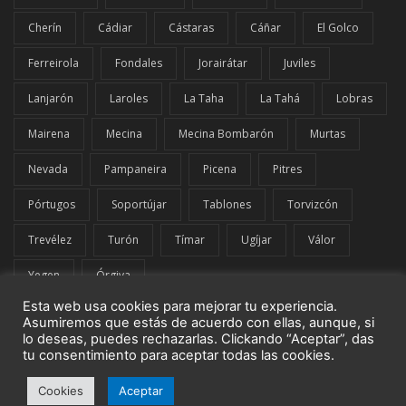
Cherín
Cádiar
Cástaras
Cáñar
El Golco
Ferreirola
Fondales
Jorairátar
Juviles
Lanjarón
Laroles
La Taha
La Tahá
Lobras
Mairena
Mecina
Mecina Bombarón
Murtas
Nevada
Pampaneira
Picena
Pitres
Pórtugos
Soportújar
Tablones
Torvizcón
Trevélez
Turón
Tímar
Ugíjar
Válor
Yegen
Órgiva
Esta web usa cookies para mejorar tu experiencia.
Asumiremos que estás de acuerdo con ellas, aunque, si
lo deseas, puedes rechazarlas. Clickando “Aceptar”, das
tu consentimiento para aceptar todas las cookies.
© El Comarcal de La Alpujarra | G42849919 | Todos los derechos
Cookies
Aceptar
reservados.