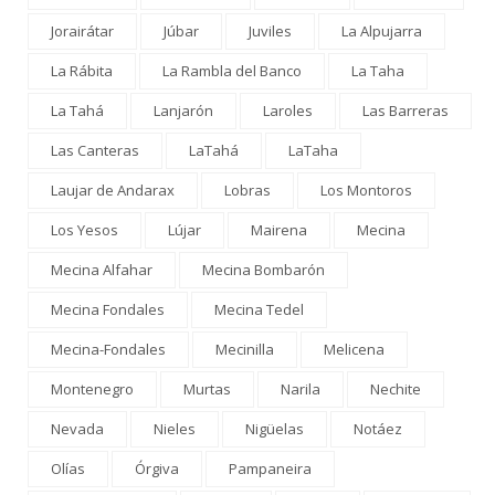
Jorairátar
Júbar
Juviles
La Alpujarra
La Rábita
La Rambla del Banco
La Taha
La Tahá
Lanjarón
Laroles
Las Barreras
Las Canteras
LaTahá
LaTaha
Laujar de Andarax
Lobras
Los Montoros
Los Yesos
Lújar
Mairena
Mecina
Mecina Alfahar
Mecina Bombarón
Mecina Fondales
Mecina Tedel
Mecina-Fondales
Mecinilla
Melicena
Montenegro
Murtas
Narila
Nechite
Nevada
Nieles
Nigüelas
Notáez
Olías
Órgiva
Pampaneira