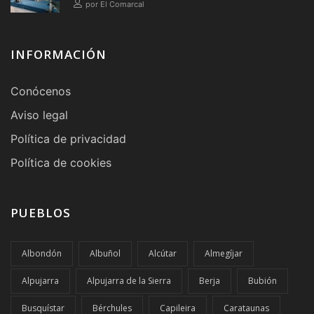
provincia durante 2026
por El Comarcal
INFORMACIÓN
Conócenos
Aviso legal
Política de privacidad
Política de cookies
PUEBLOS
Albondón
Albuñol
Alcútar
Almegíjar
Alpujarra
Alpujarra de la Sierra
Berja
Bubión
Busquístar
Bérchules
Capileira
Carataunas