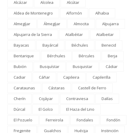
Alcázar
Alcolea
Alcútar
Aldea de Montenegro
Alfornón
Alhabia
Almegíjar
Álmegíjar
Almocita
Alpujarra
Alpujarra de la Sierra
Atalbéitar
Atalbeitar
Bayacas
Bayárcal
Béchules
Benecid
Bentarique
Bérchules
Bércules
Berja
Bubión
Busquístar
Busquistar
Cádiar
Cadiar
Cáñar
Capileira
Capilerilla
Carataunas
Cástaras
Castell de Ferro
Cherín
Cojáyar
Contraviesa
Dalías
Dúrcal
El Golco
El Haza del Lino
El Pozuelo
Ferreirola
Fondales
Fondón
Fregenite
Gualchos
Huécija
Instinción