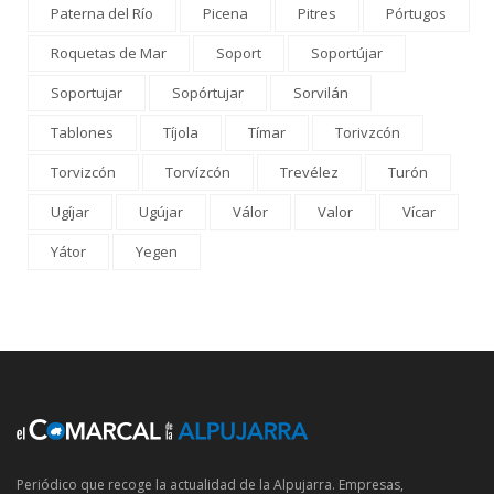
Paterna del Río
Picena
Pitres
Pórtugos
Roquetas de Mar
Soport
Soportújar
Soportujar
Sopórtujar
Sorvilán
Tablones
Tíjola
Tímar
Torivzcón
Torvizcón
Torvízcón
Trevélez
Turón
Ugíjar
Ugújar
Válor
Valor
Vícar
Yátor
Yegen
Periódico que recoge la actualidad de la Alpujarra. Empresas,