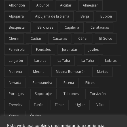
Albondón
Albuñol
Alcútar
Almegíjar
Alpujarra
Alpujarra de la Sierra
Berja
Bubión
Busquístar
Bérchules
Capileira
Carataunas
Cherín
Cádiar
Cástaras
Cáñar
El Golco
Ferreirola
Fondales
Jorairátar
Juviles
Lanjarón
Laroles
La Taha
La Tahá
Lobras
Mairena
Mecina
Mecina Bombarón
Murtas
Nevada
Pampaneira
Picena
Pitres
Pórtugos
Soportújar
Tablones
Torvizcón
Trevélez
Turón
Tímar
Ugíjar
Válor
Yegen
Órgiva
Esta web usa cookies para mejorar tu experiencia.