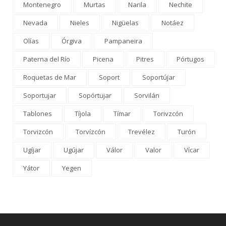
Montenegro
Murtas
Narila
Nechite
Nevada
Nieles
Nigüelas
Notáez
Olías
Órgiva
Pampaneira
Paterna del Río
Picena
Pitres
Pórtugos
Roquetas de Mar
Soport
Soportújar
Soportujar
Sopórtujar
Sorvilán
Tablones
Tíjola
Tímar
Torivzcón
Torvizcón
Torvízcón
Trevélez
Turón
Ugíjar
Ugújar
Válor
Valor
Vícar
Yátor
Yegen