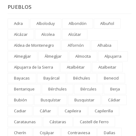
PUEBLOS
Adra
Alboloduy
Albondón
Albuñol
Alcázar
Alcolea
Alcútar
Aldea de Montenegro
Alfornón
Alhabia
Almegíjar
Álmegíjar
Almocita
Alpujarra
Alpujarra de la Sierra
Atalbéitar
Atalbeitar
Bayacas
Bayárcal
Béchules
Benecid
Bentarique
Bérchules
Bércules
Berja
Bubión
Busquístar
Busquistar
Cádiar
Cadiar
Cáñar
Capileira
Capilerilla
Carataunas
Cástaras
Castell de Ferro
Cherín
Cojáyar
Contraviesa
Dalías