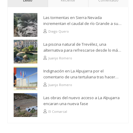
Leído
Reciente
Comentado
Las tormentas en Sierra Nevada
incrementan el caudal de río Grande a su
paso por Trevélez
Diego Quero
La piscina natural de Trevélez, una
alternativa para refrescarse desde lo más
alto
Juanjo Romero
Indignación en La Alpujarra por el
comentario de una tertuliana tras hacer
alusión al analfabetismo con la comarca
Juanjo Romero
Las obras del nuevo acceso a La Alpujarra
encaran una nueva fase
El Comarcal