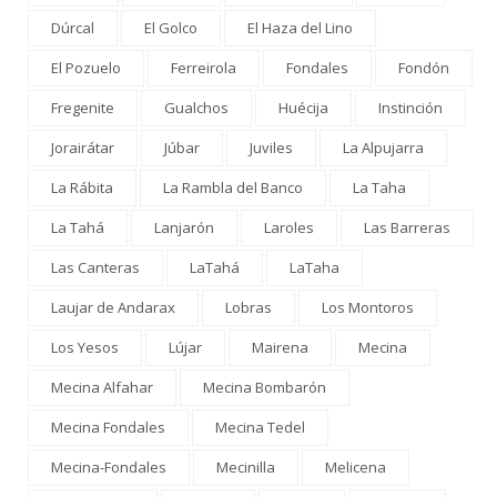
Dúrcal
El Golco
El Haza del Lino
El Pozuelo
Ferreirola
Fondales
Fondón
Fregenite
Gualchos
Huécija
Instinción
Jorairátar
Júbar
Juviles
La Alpujarra
La Rábita
La Rambla del Banco
La Taha
La Tahá
Lanjarón
Laroles
Las Barreras
Las Canteras
LaTahá
LaTaha
Laujar de Andarax
Lobras
Los Montoros
Los Yesos
Lújar
Mairena
Mecina
Mecina Alfahar
Mecina Bombarón
Mecina Fondales
Mecina Tedel
Mecina-Fondales
Mecinilla
Melicena