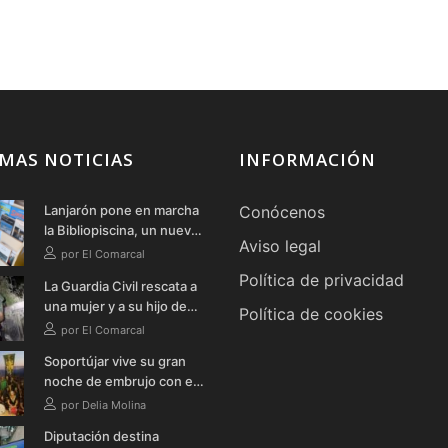
MAS NOTICIAS
INFORMACIÓN
Lanjarón pone en marcha
Conócenos
la Bibliopiscina, un nuevo
Aviso legal
espacio para disfrutar de
por El Comarcal
la lectura durante el
Política de privacidad
La Guardia Civil rescata a
verano
una mujer y a su hijo de
Política de cookies
un vehículo tras
por El Comarcal
precipitarse por un
Soportújar vive su gran
terraplén en Soportújar
noche de embrujo con el
Gran Aquelarre de las
por Delia Molina
Brujas
Diputación destina