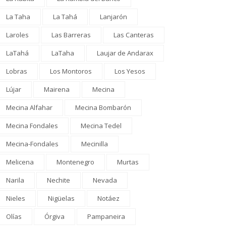
La Taha
La Tahá
Lanjarón
Laroles
Las Barreras
Las Canteras
LaTahá
LaTaha
Laujar de Andarax
Lobras
Los Montoros
Los Yesos
Lújar
Mairena
Mecina
Mecina Alfahar
Mecina Bombarón
Mecina Fondales
Mecina Tedel
Mecina-Fondales
Mecinilla
Melicena
Montenegro
Murtas
Narila
Nechite
Nevada
Nieles
Nigüelas
Notáez
Olías
Órgiva
Pampaneira