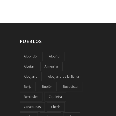
PUEBLOS
Albondón
Albuñol
Alcútar
Almegíjar
Alpujarra
Alpujarra de la Sierra
Berja
Bubión
Busquístar
Bérchules
Capileira
Carataunas
Cherín