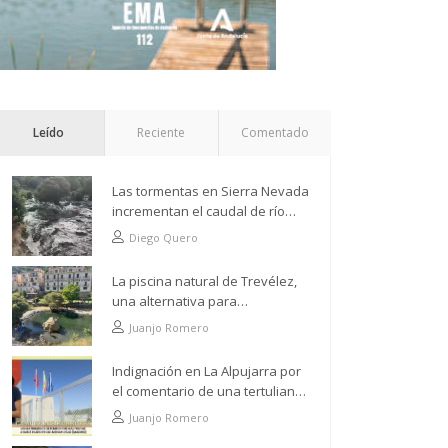
Leído
Reciente
Comentado
Las tormentas en Sierra Nevada
incrementan el caudal de río
Grande a su paso por Trevélez
Diego Quero
La piscina natural de Trevélez,
una alternativa para
refrescarse desde lo más alto
Juanjo Romero
Indignación en La Alpujarra por
el comentario de una tertuliana
tras hacer alusión al
Juanjo Romero
analfabetismo con la comarca