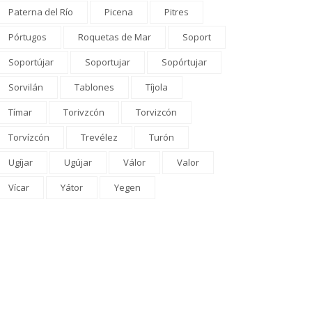
Paterna del Río
Picena
Pitres
Pórtugos
Roquetas de Mar
Soport
Soportújar
Soportujar
Sopórtujar
Sorvilán
Tablones
Tíjola
Tímar
Torivzcón
Torvizcón
Torvízcón
Trevélez
Turón
Ugíjar
Ugújar
Válor
Valor
ROVINCIA
COMARCA
Vícar
Yátor
Yegen
putación destina 360.000
Un hombre de 52 años que
ros a impulsar la
vivía en la calle fallece en...
lebración de grandes
El Comarcal
0 comentarios
entos deportivos...
El Comarcal
0 comentarios