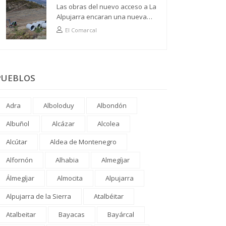
Las obras del nuevo acceso a La
Alpujarra encaran una nueva
fase
El Comarcal
PUEBLOS
Adra
Alboloduy
Albondón
Albuñol
Alcázar
Alcolea
Alcútar
Aldea de Montenegro
Alfornón
Alhabia
Almegíjar
Álmegíjar
Almocita
Alpujarra
Alpujarra de la Sierra
Atalbéitar
Atalbeitar
Bayacas
Bayárcal