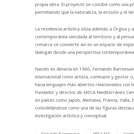
propia obra. El proyecto se concibe como una pr
permitiendo que la naturaleza, la erosión y el 
La residencia artística sitúa además a Órgiva y 
contemporánea vinculada al territorio y al pensami
comarca se convierte así en un espacio de expe
dialogan desde una perspectiva contemporánea
Nacido en Almería en 1960, Fernando Barrionuev
internacional como artista, comisario y gestor c
hacia lenguajes más abiertos relacionados con la
Fundador y director de MECA Mediterráneo Centr
en países como Japón, Alemania, Francia, Italia,
consolidándose como una de las figuras destaca
investigación artística y conceptual.
Fernando Barrionuevo
MECA K15
reside