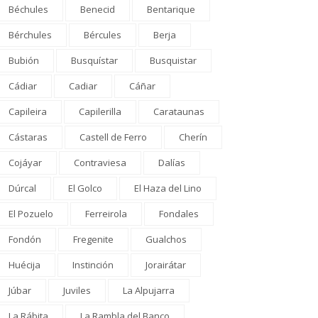
Béchules
Benecid
Bentarique
Bérchules
Bércules
Berja
Bubión
Busquístar
Busquistar
Cádiar
Cadiar
Cáñar
Capileira
Capilerilla
Carataunas
Cástaras
Castell de Ferro
Cherín
Cojáyar
Contraviesa
Dalías
Dúrcal
El Golco
El Haza del Lino
El Pozuelo
Ferreirola
Fondales
Fondón
Fregenite
Gualchos
Huécija
Instinción
Jorairátar
Júbar
Juviles
La Alpujarra
La Rábita
La Rambla del Banco