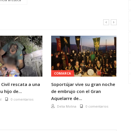
COMARCA
P
 Civil rescata a una
Soportújar vive su gran noche
Di
u hijo de...
de embrujo con el Gran
eu
Aquelarre de...
ce
l
0 comentarios
ev
Delia Molina
0 comentarios