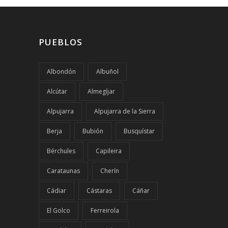
PUEBLOS
Albondón
Albuñol
Alcútar
Almegíjar
Alpujarra
Alpujarra de la Sierra
Berja
Bubión
Busquístar
Bérchules
Capileira
Carataunas
Cherín
Cádiar
Cástaras
Cáñar
El Golco
Ferreirola