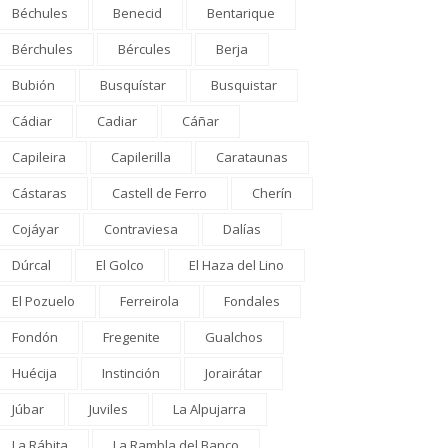
Béchules
Benecid
Bentarique
Bérchules
Bércules
Berja
Bubión
Busquístar
Busquistar
Cádiar
Cadiar
Cáñar
Capileira
Capilerilla
Carataunas
Cástaras
Castell de Ferro
Cherín
Cojáyar
Contraviesa
Dalías
Dúrcal
El Golco
El Haza del Lino
El Pozuelo
Ferreirola
Fondales
Fondón
Fregenite
Gualchos
Huécija
Instinción
Jorairátar
Júbar
Juviles
La Alpujarra
La Rábita
La Rambla del Banco