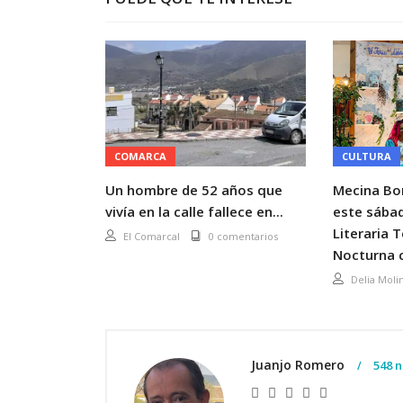
COMARCA
CULTURA
Un hombre de 52 años que
Mecina Bo
vivía en la calle fallece en...
este sábad
Literaria 
El Comarcal
0 comentarios
Nocturna c
Delia Moli
Juanjo Romero
548 n