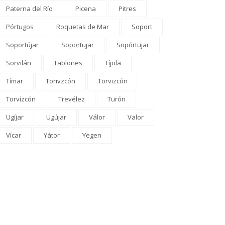
Paterna del Río
Picena
Pitres
Pórtugos
Roquetas de Mar
Soport
Soportújar
Soportujar
Sopórtujar
Sorvilán
Tablones
Tíjola
Tímar
Torivzcón
Torvizcón
OMARCA
PROVINCIA
Torvízcón
Trevélez
Turón
 Junta refuerza el
Órgiva reunirá a creadores d
Ugíjar
Ugújar
Válor
Valor
spositivo EMA-INFOCA en
todo el mundo en la primera
anada con cinco nuevos
edición...
Vícar
Yátor
Yegen
hículos...
El Comarcal
0 comentarios
El Comarcal
0 comentarios