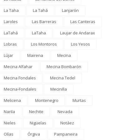
La Taha
La Tahá
Lanjarón
Laroles
Las Barreras
Las Canteras
LaTahá
LaTaha
Laujar de Andarax
Lobras
Los Montoros
Los Yesos
Lújar
Mairena
Mecina
Mecina Alfahar
Mecina Bombarón
Mecina Fondales
Mecina Tedel
Mecina-Fondales
Mecinilla
Melicena
Montenegro
Murtas
Narila
Nechite
Nevada
Nieles
Nigüelas
Notáez
Olías
Órgiva
Pampaneira