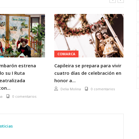
COMARCA
C
mbarón estrena
Capileira se prepara para vivir
La
o su I Ruta
cuatro días de celebración en
di
Teatralizada
honor a...
Gr
on...
ve
Delia Molina
0 comentarios
na
0 comentarios
oticias