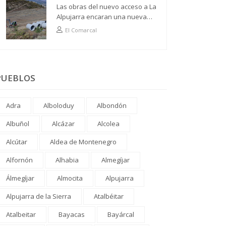
Las obras del nuevo acceso a La
Alpujarra encaran una nueva
fase
El Comarcal
PUEBLOS
Adra
Alboloduy
Albondón
Albuñol
Alcázar
Alcolea
Alcútar
Aldea de Montenegro
Alfornón
Alhabia
Almegíjar
Álmegíjar
Almocita
Alpujarra
Alpujarra de la Sierra
Atalbéitar
Atalbeitar
Bayacas
Bayárcal