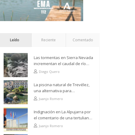
Leído
Reciente
Comentado
Las tormentas en Sierra Nevada
incrementan el caudal de río
Grande a su paso por Trevélez
Diego Quero
La piscina natural de Trevélez,
una alternativa para
refrescarse desde lo más alto
Juanjo Romero
Indignación en La Alpujarra por
el comentario de una tertuliana
tras hacer alusión al
Juanjo Romero
analfabetismo con la comarca