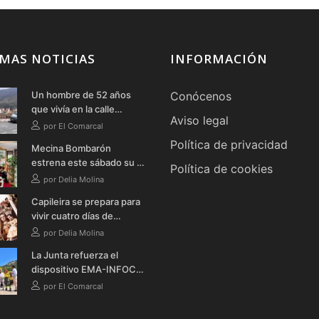
MAS NOTICIAS
INFORMACIÓN
Un hombre de 52 años
Conócenos
que vivía en la calle
Aviso legal
fallece en Órgiva tras
por El Comarcal
quemarse a lo bonzo en
Política de privacidad
Mecina Bombarón
una bañera
estrena este sábado su I
Política de cookies
Ruta Literaria Teatralizada
por Delia Molina
Nocturna con música,
Capileira se prepara para
teatro y verbena
vivir cuatro días de
celebración en honor a la
por Delia Molina
Virgen de la Cabeza
La Junta refuerza el
dispositivo EMA-INFOCA
en Granada con cinco
por El Comarcal
nuevos vehículos
autobomba