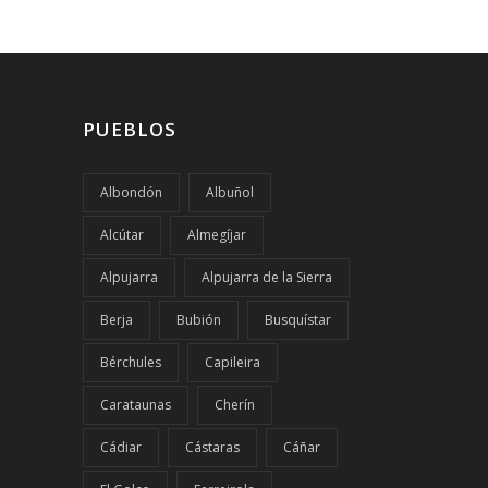
PUEBLOS
Albondón
Albuñol
Alcútar
Almegíjar
Alpujarra
Alpujarra de la Sierra
Berja
Bubión
Busquístar
Bérchules
Capileira
Carataunas
Cherín
Cádiar
Cástaras
Cáñar