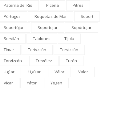
Paterna del Río
Picena
Pitres
Pórtugos
Roquetas de Mar
Soport
Soportújar
Soportujar
Sopórtujar
Sorvilán
Tablones
Tíjola
Tímar
Torivzcón
Torvizcón
Torvízcón
Trevélez
Turón
OMARCA
PROVINCIA
Ugíjar
Ugújar
Válor
Valor
 Junta refuerza el
Órgiva reunirá a creadores d
Vícar
Yátor
Yegen
spositivo EMA-INFOCA en
todo el mundo en la primera
anada con cinco nuevos
edición...
hículos...
El Comarcal
0 comentarios
El Comarcal
0 comentarios