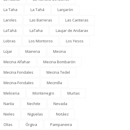
La Taha
La Tahá
Lanjarón
Laroles
Las Barreras
Las Canteras
LaTahá
LaTaha
Laujar de Andarax
Lobras
Los Montoros
Los Yesos
Lújar
Mairena
Mecina
Mecina Alfahar
Mecina Bombarón
Mecina Fondales
Mecina Tedel
Mecina-Fondales
Mecinilla
Melicena
Montenegro
Murtas
Narila
Nechite
Nevada
Nieles
Nigüelas
Notáez
Olías
Órgiva
Pampaneira