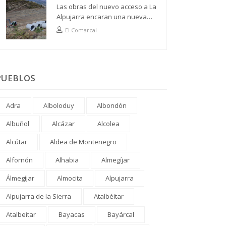
Las obras del nuevo acceso a La
Alpujarra encaran una nueva
fase
El Comarcal
PUEBLOS
Adra
Alboloduy
Albondón
Albuñol
Alcázar
Alcolea
Alcútar
Aldea de Montenegro
Alfornón
Alhabia
Almegíjar
Álmegíjar
Almocita
Alpujarra
Alpujarra de la Sierra
Atalbéitar
Atalbeitar
Bayacas
Bayárcal