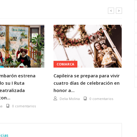
COMARCA
C
mbarón estrena
Capileira se prepara para vivir
La
o su I Ruta
cuatro días de celebración en
di
Teatralizada
honor a...
Gr
on...
ve
Delia Molina
0 comentarios
na
0 comentarios
icias