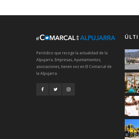
ÚLTI
Periódico que recoge la actualidad de la
Alpujarra. Empresas, Ayuntamientos,
asociaciones, tienen voz en El Comarcal de
la Alpujarra.