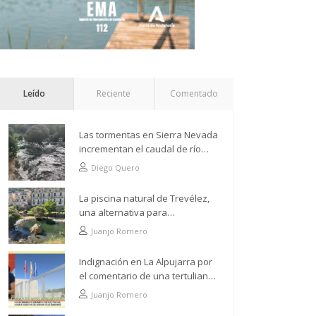
Leído
Reciente
Comentado
Las tormentas en Sierra Nevada
incrementan el caudal de río
Grande a su paso por Trevélez
Diego Quero
La piscina natural de Trevélez,
una alternativa para
refrescarse desde lo más alto
Juanjo Romero
Indignación en La Alpujarra por
el comentario de una tertuliana
tras hacer alusión al
Juanjo Romero
analfabetismo con la comarca