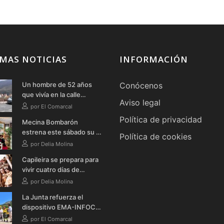
MAS NOTICIAS
INFORMACIÓN
Un hombre de 52 años
Conócenos
que vivía en la calle
Aviso legal
fallece en Órgiva tras
por El Comarcal
quemarse a lo bonzo en
Política de privacidad
Mecina Bombarón
una bañera
estrena este sábado su I
Política de cookies
Ruta Literaria Teatralizada
por Delia Molina
Nocturna con música,
Capileira se prepara para
teatro y verbena
vivir cuatro días de
celebración en honor a la
por Delia Molina
Virgen de la Cabeza
La Junta refuerza el
dispositivo EMA-INFOCA
en Granada con cinco
por El Comarcal