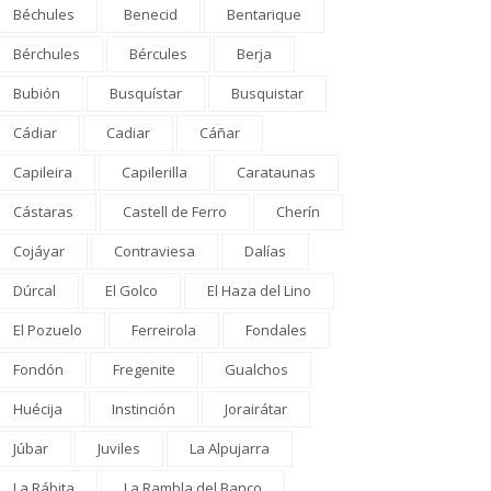
Béchules
Benecid
Bentarique
Bérchules
Bércules
Berja
Bubión
Busquístar
Busquistar
Cádiar
Cadiar
Cáñar
Capileira
Capilerilla
Carataunas
Cástaras
Castell de Ferro
Cherín
Cojáyar
Contraviesa
Dalías
Dúrcal
El Golco
El Haza del Lino
El Pozuelo
Ferreirola
Fondales
Fondón
Fregenite
Gualchos
Huécija
Instinción
Jorairátar
Júbar
Juviles
La Alpujarra
La Rábita
La Rambla del Banco