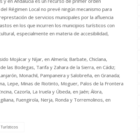
s y en Andalucía es un recurso de primer orden
a del Régimen Local no prevé ningún mecanismo para
represtación de servicios municipales por la afluencia
gastos en los que incurren los municipios turísticos con
cultural, especialmente en materia de accesibilidad,
sido Mojácar y Níjar, en Almería; Barbate, Chiclana,
 de las Bodegas, Tarifa y Zahara de la Sierra, en Cádiz;
Lanjarón, Monachil, Pampaneira y Salobreña, en Granada;
ina, Lepe, Minas de Riotinto, Moguer, Palos de la Frontera
cina, Cazorla, La Iruela y Úbeda, en Jaén; Álora,
iliana, Fuengirola, Nerja, Ronda y Torremolinos, en
 Turísticos