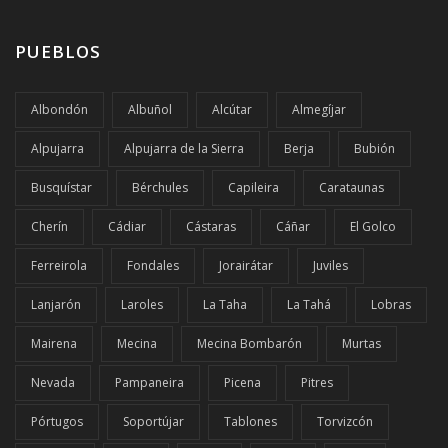
PUEBLOS
Albondón
Albuñol
Alcútar
Almegíjar
Alpujarra
Alpujarra de la Sierra
Berja
Bubión
Busquístar
Bérchules
Capileira
Carataunas
Cherín
Cádiar
Cástaras
Cáñar
El Golco
Ferreirola
Fondales
Jorairátar
Juviles
Lanjarón
Laroles
La Taha
La Tahá
Lobras
Mairena
Mecina
Mecina Bombarón
Murtas
Nevada
Pampaneira
Picena
Pitres
Pórtugos
Soportújar
Tablones
Torvizcón