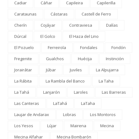
Cadiar
Cáñar
Capileira
Capilerilla
Carataunas
Cástaras
Castell de Ferro
Cherín
Cojáyar
Contraviesa
Dalías
Dúrcal
El Golco
El Haza del Lino
El Pozuelo
Ferreirola
Fondales
Fondón
Fregenite
Gualchos
Huécija
Instinción
Jorairátar
Júbar
Juviles
La Alpujarra
La Rábita
La Rambla del Banco
La Taha
La Tahá
Lanjarón
Laroles
Las Barreras
Las Canteras
LaTahá
LaTaha
Laujar de Andarax
Lobras
Los Montoros
Los Yesos
Lújar
Mairena
Mecina
Mecina Alfahar
Mecina Bombarón