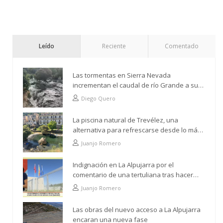
Leído
Reciente
Comentado
Las tormentas en Sierra Nevada
incrementan el caudal de río Grande a su
paso por Trevélez
Diego Quero
La piscina natural de Trevélez, una
alternativa para refrescarse desde lo más
alto
Juanjo Romero
Indignación en La Alpujarra por el
comentario de una tertuliana tras hacer
alusión al analfabetismo con la comarca
Juanjo Romero
Las obras del nuevo acceso a La Alpujarra
encaran una nueva fase