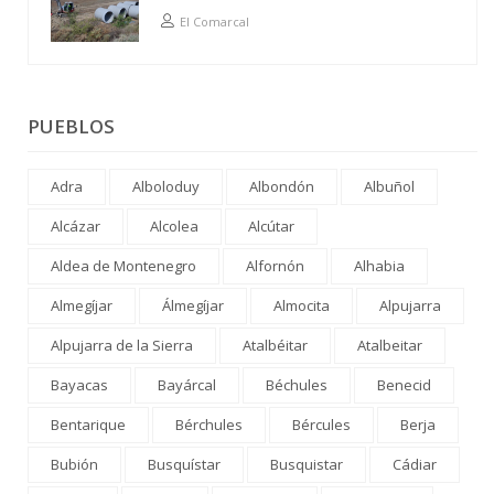
El Comarcal
PUEBLOS
Adra
Alboloduy
Albondón
Albuñol
Alcázar
Alcolea
Alcútar
Aldea de Montenegro
Alfornón
Alhabia
Almegíjar
Álmegíjar
Almocita
Alpujarra
Alpujarra de la Sierra
Atalbéitar
Atalbeitar
Bayacas
Bayárcal
Béchules
Benecid
Bentarique
Bérchules
Bércules
Berja
Bubión
Busquístar
Busquistar
Cádiar