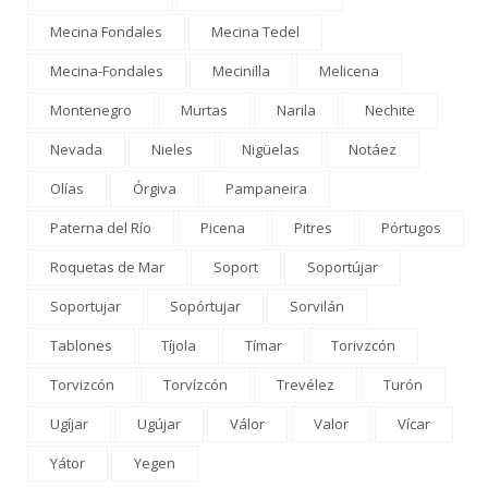
Mecina Fondales
Mecina Tedel
Mecina-Fondales
Mecinilla
Melicena
Montenegro
Murtas
Narila
Nechite
Nevada
Nieles
Nigüelas
Notáez
Olías
Órgiva
Pampaneira
Paterna del Río
Picena
Pitres
Pórtugos
Roquetas de Mar
Soport
Soportújar
Soportujar
Sopórtujar
Sorvilán
Tablones
Tíjola
Tímar
Torivzcón
Torvizcón
Torvízcón
Trevélez
Turón
Ugíjar
Ugújar
Válor
Valor
Vícar
Yátor
Yegen