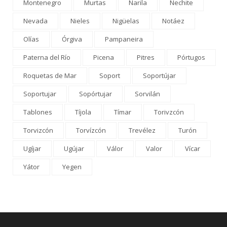
Montenegro
Murtas
Narila
Nechite
Nevada
Nieles
Nigüelas
Notáez
Olías
Órgiva
Pampaneira
Paterna del Río
Picena
Pitres
Pórtugos
Roquetas de Mar
Soport
Soportújar
Soportujar
Sopórtujar
Sorvilán
Tablones
Tíjola
Tímar
Torivzcón
Torvizcón
Torvízcón
Trevélez
Turón
Ugíjar
Ugújar
Válor
Valor
Vícar
Yátor
Yegen