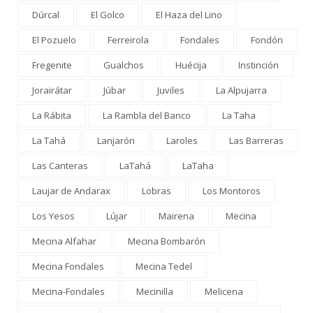
Dúrcal
El Golco
El Haza del Lino
El Pozuelo
Ferreirola
Fondales
Fondón
Fregenite
Gualchos
Huécija
Instinción
Jorairátar
Júbar
Juviles
La Alpujarra
La Rábita
La Rambla del Banco
La Taha
La Tahá
Lanjarón
Laroles
Las Barreras
Las Canteras
LaTahá
LaTaha
Laujar de Andarax
Lobras
Los Montoros
Los Yesos
Lújar
Mairena
Mecina
Mecina Alfahar
Mecina Bombarón
Mecina Fondales
Mecina Tedel
Mecina-Fondales
Mecinilla
Melicena