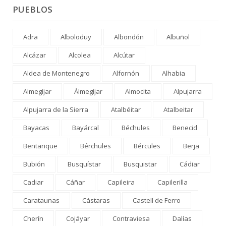
PUEBLOS
Adra
Alboloduy
Albondón
Albuñol
Alcázar
Alcolea
Alcútar
Aldea de Montenegro
Alfornón
Alhabia
Almegíjar
Álmegíjar
Almocita
Alpujarra
Alpujarra de la Sierra
Atalbéitar
Atalbeitar
Bayacas
Bayárcal
Béchules
Benecid
Bentarique
Bérchules
Bércules
Berja
Bubión
Busquístar
Busquistar
Cádiar
Cadiar
Cáñar
Capileira
Capilerilla
Carataunas
Cástaras
Castell de Ferro
Cherín
Cojáyar
Contraviesa
Dalías