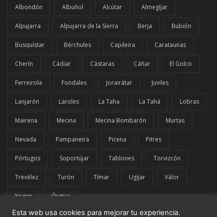
Albondón
Albuñol
Alcútar
Almegíjar
Alpujarra
Alpujarra de la Sierra
Berja
Bubión
Busquístar
Bérchules
Capileira
Carataunas
Cherín
Cádiar
Cástaras
Cáñar
El Golco
Ferreirola
Fondales
Jorairátar
Juviles
Lanjarón
Laroles
La Taha
La Tahá
Lobras
Mairena
Mecina
Mecina Bombarón
Murtas
Nevada
Pampaneira
Picena
Pitres
Pórtugos
Soportújar
Tablones
Torvizcón
Trevélez
Turón
Tímar
Ugíjar
Válor
Yegen
Órgiva
Esta web usa cookies para mejorar tu experiencia.