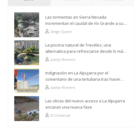
Las tormentas en Sierra Nevada
incrementan el caudal de río Grande a su
paso por Trevélez
Diego Quero
La piscina natural de Trevélez, una
alternativa para refrescarse desde lo más
alto
Juanjo Romero
Indignación en La Alpujarra por el
comentario de una tertuliana tras hacer
alusión al analfabetismo con la comarca
Juanjo Romero
Las obras del nuevo acceso a La Alpujarra
encaran una nueva fase
El Comarcal