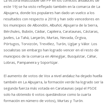
La victoria indiscutible del PP en los comicios andaluces de
este 19J se ha visto reflejado también en la comarca de La
Alpujarra, donde los populares han dado un vuelco a los
resultados con respecto a 2018 y han sido vencedores en
los municipios de Albondón, Albuñol, Alpujarra de la Sierra,
Bérchules, Bubión, Cádiar, Capileira, Carataunas, Cástaras,
Juviles, La Tahá, Lanjarón, Murtas, Nevada, Órgiva,
Pórtugos, Torvizcón, Trevélez, Turón, Ugíjar y Válor. Los
socialistas sin embargo han logrado vencer en el resto de
municipios de la comarca en Almegíjar, Busquístar, Cáñar,
Lobras, Pampaneira y Soportújar.
El aumento de votos de Vox a nivel andaluz ha dejado huella
también en La Alpujarra, la formación verde ha logrado ser la
segunda fuerza más votada en Carataunas (aquí el PSOE
solo ha obtenido 6 votos quedándose como la cuarta
formación en número de votos), Murtas y Turón.