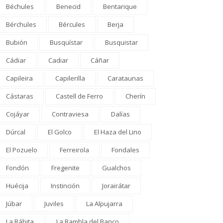
Béchules
Benecid
Bentarique
Bérchules
Bércules
Berja
Bubión
Busquístar
Busquistar
Cádiar
Cadiar
Cáñar
Capileira
Capilerilla
Carataunas
Cástaras
Castell de Ferro
Cherín
Cojáyar
Contraviesa
Dalías
Dúrcal
El Golco
El Haza del Lino
El Pozuelo
Ferreirola
Fondales
Fondón
Fregenite
Gualchos
Huécija
Instinción
Jorairátar
Júbar
Juviles
La Alpujarra
La Rábita
La Rambla del Banco