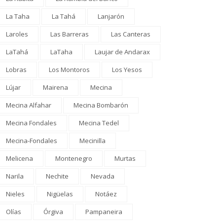
La Taha
La Tahá
Lanjarón
Laroles
Las Barreras
Las Canteras
LaTahá
LaTaha
Laujar de Andarax
Lobras
Los Montoros
Los Yesos
Lújar
Mairena
Mecina
Mecina Alfahar
Mecina Bombarón
Mecina Fondales
Mecina Tedel
Mecina-Fondales
Mecinilla
Melicena
Montenegro
Murtas
Narila
Nechite
Nevada
Nieles
Nigüelas
Notáez
Olías
Órgiva
Pampaneira