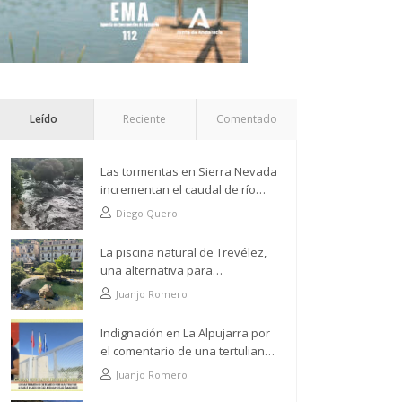
Leído
Reciente
Comentado
Las tormentas en Sierra Nevada
incrementan el caudal de río
Grande a su paso por Trevélez
Diego Quero
La piscina natural de Trevélez,
una alternativa para
refrescarse desde lo más alto
Juanjo Romero
Indignación en La Alpujarra por
el comentario de una tertuliana
tras hacer alusión al
Juanjo Romero
analfabetismo con la comarca