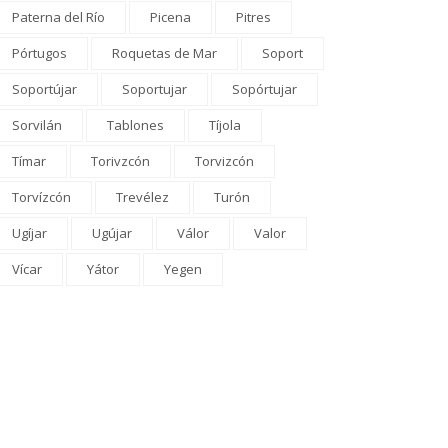
Paterna del Río
Picena
Pitres
Pórtugos
Roquetas de Mar
Soport
Soportújar
Soportujar
Sopórtujar
Sorvilán
Tablones
Tíjola
Tímar
Torivzcón
Torvizcón
Torvízcón
Trevélez
Turón
Ugíjar
Ugújar
Válor
Valor
Vícar
Yátor
Yegen