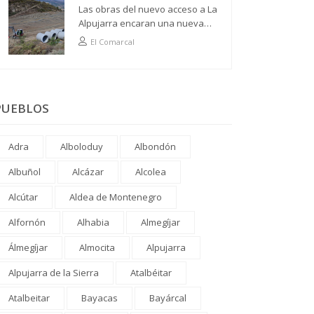
Las obras del nuevo acceso a La
Alpujarra encaran una nueva
fase
El Comarcal
PUEBLOS
Adra
Alboloduy
Albondón
Albuñol
Alcázar
Alcolea
Alcútar
Aldea de Montenegro
Alfornón
Alhabia
Almegíjar
Álmegíjar
Almocita
Alpujarra
Alpujarra de la Sierra
Atalbéitar
Atalbeitar
Bayacas
Bayárcal