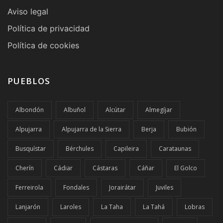
Aviso legal
Política de privacidad
Política de cookies
PUEBLOS
Albondón
Albuñol
Alcútar
Almegíjar
Alpujarra
Alpujarra de la Sierra
Berja
Bubión
Busquístar
Bérchules
Capileira
Carataunas
Cherín
Cádiar
Cástaras
Cáñar
El Golco
Ferreirola
Fondales
Jorairátar
Juviles
Lanjarón
Laroles
La Taha
La Tahá
Lobras