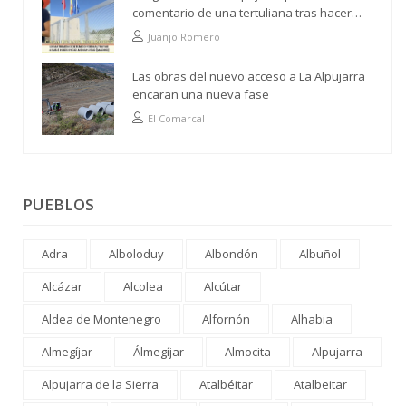
comentario de una tertuliana tras hacer
alusión al analfabetismo con la comarca
Juanjo Romero
Las obras del nuevo acceso a La Alpujarra
encaran una nueva fase
El Comarcal
PUEBLOS
Adra
Alboloduy
Albondón
Albuñol
Alcázar
Alcolea
Alcútar
Aldea de Montenegro
Alfornón
Alhabia
Almegíjar
Álmegíjar
Almocita
Alpujarra
Alpujarra de la Sierra
Atalbéitar
Atalbeitar