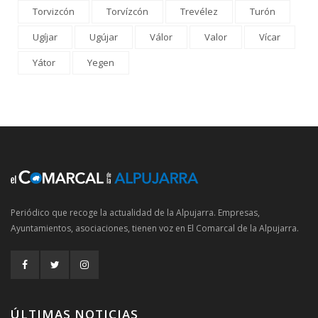
Torvizcón
Torvízcón
Trevélez
Turón
Ugíjar
Ugújar
Válor
Valor
Vícar
Yátor
Yegen
Periódico que recoge la actualidad de la Alpujarra. Empresas,
Ayuntamientos, asociaciones, tienen voz en El Comarcal de la Alpujarra.
ÚLTIMAS NOTICIAS