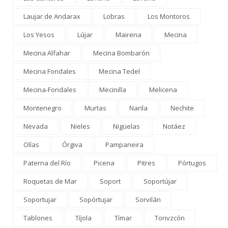
Laujar de Andarax
Lobras
Los Montoros
Los Yesos
Lújar
Mairena
Mecina
Mecina Alfahar
Mecina Bombarón
Mecina Fondales
Mecina Tedel
Mecina-Fondales
Mecinilla
Melicena
Montenegro
Murtas
Narila
Nechite
Nevada
Nieles
Nigüelas
Notáez
Olías
Órgiva
Pampaneira
Paterna del Río
Picena
Pitres
Pórtugos
Roquetas de Mar
Soport
Soportújar
Soportujar
Sopórtujar
Sorvilán
Tablones
Tíjola
Tímar
Torivzcón