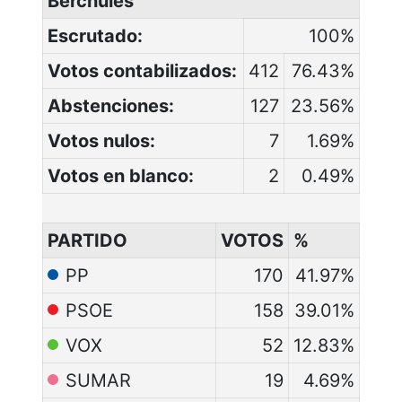
Bérchules
Escrutado:
100%
Votos contabilizados:
412
76.43%
Abstenciones:
127
23.56%
Votos nulos:
7
1.69%
Votos en blanco:
2
0.49%
PARTIDO
VOTOS
%
PP
170
41.97%
PSOE
158
39.01%
VOX
52
12.83%
SUMAR
19
4.69%