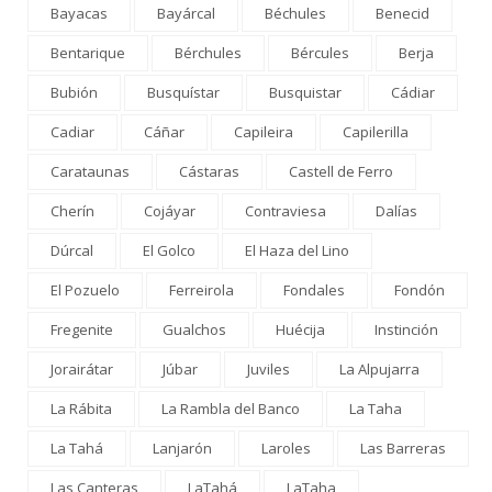
Bayacas
Bayárcal
Béchules
Benecid
Bentarique
Bérchules
Bércules
Berja
Bubión
Busquístar
Busquistar
Cádiar
Cadiar
Cáñar
Capileira
Capilerilla
Carataunas
Cástaras
Castell de Ferro
Cherín
Cojáyar
Contraviesa
Dalías
Dúrcal
El Golco
El Haza del Lino
El Pozuelo
Ferreirola
Fondales
Fondón
Fregenite
Gualchos
Huécija
Instinción
Jorairátar
Júbar
Juviles
La Alpujarra
La Rábita
La Rambla del Banco
La Taha
La Tahá
Lanjarón
Laroles
Las Barreras
Las Canteras
LaTahá
LaTaha