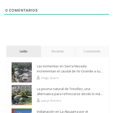
0
COMENTARIOS
Leído
Reciente
Comentado
Las tormentas en Sierra Nevada
incrementan el caudal de río Grande a su
paso por Trevélez
Diego Quero
La piscina natural de Trevélez, una
alternativa para refrescarse desde lo más
alto
Juanjo Romero
Indignación en La Alpujarra por el