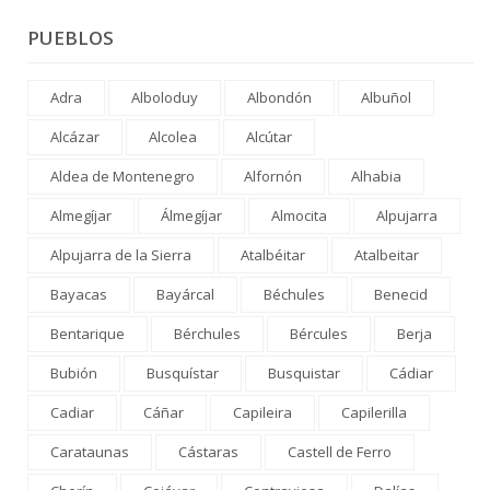
PUEBLOS
Adra
Alboloduy
Albondón
Albuñol
Alcázar
Alcolea
Alcútar
Aldea de Montenegro
Alfornón
Alhabia
Almegíjar
Álmegíjar
Almocita
Alpujarra
Alpujarra de la Sierra
Atalbéitar
Atalbeitar
Bayacas
Bayárcal
Béchules
Benecid
Bentarique
Bérchules
Bércules
Berja
Bubión
Busquístar
Busquistar
Cádiar
Cadiar
Cáñar
Capileira
Capilerilla
Carataunas
Cástaras
Castell de Ferro