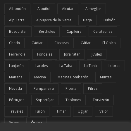
Albondón
Albuñol
Alcútar
Almegíjar
Alpujarra
Alpujarra de la Sierra
Berja
Bubión
Busquístar
Bérchules
Capileira
Carataunas
Cherín
Cádiar
Cástaras
Cáñar
El Golco
Ferreirola
Fondales
Jorairátar
Juviles
Lanjarón
Laroles
La Taha
La Tahá
Lobras
Mairena
Mecina
Mecina Bombarón
Murtas
Nevada
Pampaneira
Picena
Pitres
Pórtugos
Soportújar
Tablones
Torvizcón
Trevélez
Turón
Tímar
Ugíjar
Válor
Yegen
Órgiva