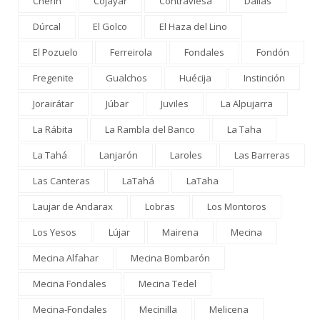
Cherín
Cojáyar
Contraviesa
Dalías
Dúrcal
El Golco
El Haza del Lino
El Pozuelo
Ferreirola
Fondales
Fondón
Fregenite
Gualchos
Huécija
Instinción
Jorairátar
Júbar
Juviles
La Alpujarra
La Rábita
La Rambla del Banco
La Taha
La Tahá
Lanjarón
Laroles
Las Barreras
Las Canteras
LaTahá
LaTaha
Laujar de Andarax
Lobras
Los Montoros
Los Yesos
Lújar
Mairena
Mecina
Mecina Alfahar
Mecina Bombarón
Mecina Fondales
Mecina Tedel
Mecina-Fondales
Mecinilla
Melicena