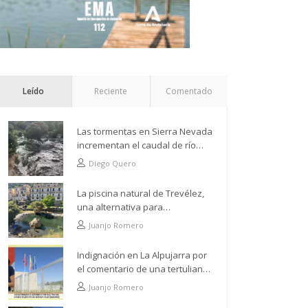
Leído
Reciente
Comentado
Las tormentas en Sierra Nevada
incrementan el caudal de río
Grande a su paso por Trevélez
Diego Quero
La piscina natural de Trevélez,
una alternativa para
refrescarse desde lo más alto
Juanjo Romero
Indignación en La Alpujarra por
el comentario de una tertuliana
tras hacer alusión al
Juanjo Romero
analfabetismo con la comarca