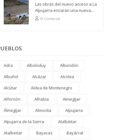
Las obras del nuevo acceso a La
Alpujarra encaran una nueva
fase
El Comarcal
PUEBLOS
Adra
Alboloduy
Albondón
Albuñol
Alcázar
Alcolea
Alcútar
Aldea de Montenegro
Alfornón
Alhabia
Almegíjar
Álmegíjar
Almocita
Alpujarra
Alpujarra de la Sierra
Atalbéitar
Atalbeitar
Bayacas
Bayárcal