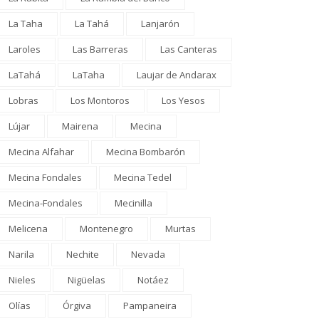
La Taha
La Tahá
Lanjarón
Laroles
Las Barreras
Las Canteras
LaTahá
LaTaha
Laujar de Andarax
Lobras
Los Montoros
Los Yesos
Lújar
Mairena
Mecina
Mecina Alfahar
Mecina Bombarón
Mecina Fondales
Mecina Tedel
Mecina-Fondales
Mecinilla
Melicena
Montenegro
Murtas
Narila
Nechite
Nevada
Nieles
Nigüelas
Notáez
Olías
Órgiva
Pampaneira