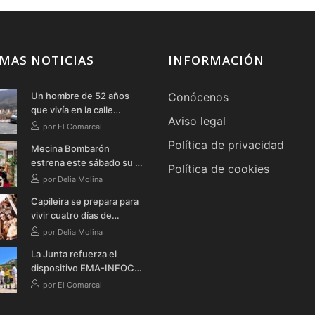
MAS NOTICIAS
INFORMACIÓN
Un hombre de 52 años
Conócenos
que vivía en la calle
Aviso legal
fallece en Órgiva tras
por El Comarcal
quemarse a lo bonzo en
Política de privacidad
Mecina Bombarón
una bañera
estrena este sábado su I
Política de cookies
Ruta Literaria Teatralizada
por Delia Molina
Nocturna con música,
Capileira se prepara para
teatro y verbena
vivir cuatro días de
celebración en honor a la
por Delia Molina
Virgen de la Cabeza
La Junta refuerza el
dispositivo EMA-INFOCA
en Granada con cinco
por El Comarcal
nuevos vehículos
autobomba