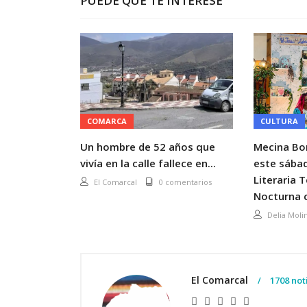
PUEDE QUE TE INTERESE
COMARCA
CULTURA
Un hombre de 52 años que
Mecina Bo
vivía en la calle fallece en...
este sábad
Literaria 
El Comarcal
0 comentarios
Nocturna c
Delia Moli
El Comarcal
1708 not