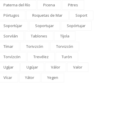
Paterna del Río
Picena
Pitres
Pórtugos
Roquetas de Mar
Soport
Soportújar
Soportujar
Sopórtujar
Sorvilán
Tablones
Tíjola
Tímar
Torivzcón
Torvizcón
OMARCA
PROVINCIA
Torvízcón
Trevélez
Turón
 Junta refuerza el
Órgiva reunirá a creadores d
Ugíjar
Ugújar
Válor
Valor
spositivo EMA-INFOCA en
todo el mundo en la primera
anada con cinco nuevos
edición...
Vícar
Yátor
Yegen
hículos...
El Comarcal
0 comentarios
El Comarcal
0 comentarios