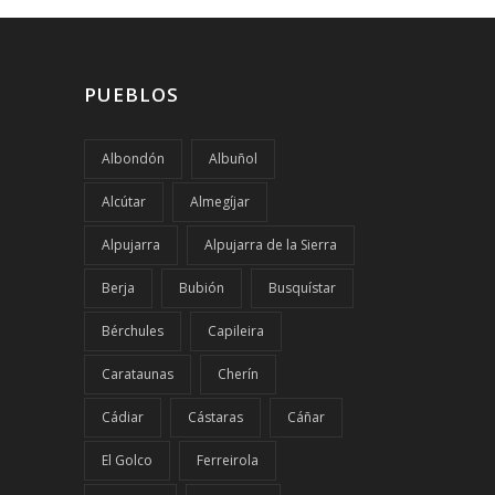
PUEBLOS
Albondón
Albuñol
Alcútar
Almegíjar
Alpujarra
Alpujarra de la Sierra
Berja
Bubión
Busquístar
Bérchules
Capileira
Carataunas
Cherín
Cádiar
Cástaras
Cáñar
El Golco
Ferreirola