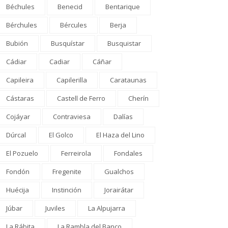
Béchules
Benecid
Bentarique
Bérchules
Bércules
Berja
Bubión
Busquístar
Busquistar
Cádiar
Cadiar
Cáñar
Capileira
Capilerilla
Carataunas
Cástaras
Castell de Ferro
Cherín
Cojáyar
Contraviesa
Dalías
Dúrcal
El Golco
El Haza del Lino
El Pozuelo
Ferreirola
Fondales
Fondón
Fregenite
Gualchos
Huécija
Instinción
Jorairátar
Júbar
Juviles
La Alpujarra
La Rábita
La Rambla del Banco