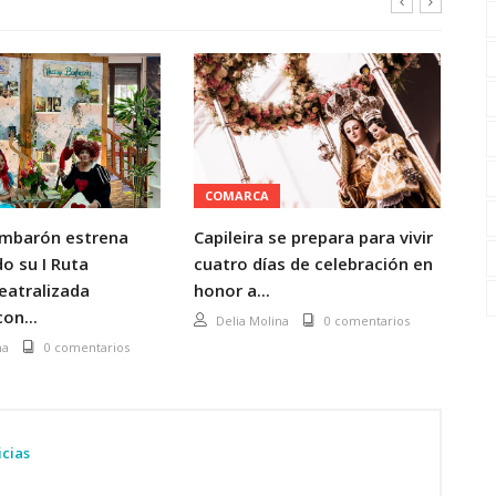
COMARCA
C
mbarón estrena
Capileira se prepara para vivir
La
o su I Ruta
cuatro días de celebración en
di
Teatralizada
honor a...
Gr
on...
ve
Delia Molina
0 comentarios
na
0 comentarios
icias