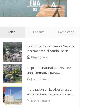
Leído
Reciente
Comentado
Las tormentas en Sierra Nevada
incrementan el caudal de río
Grande a su paso por Trevélez
Diego Quero
La piscina natural de Trevélez,
una alternativa para
refrescarse desde lo más alto
Juanjo Romero
Indignación en La Alpujarra por
el comentario de una tertuliana
tras hacer alusión al
Juanjo Romero
analfabetismo con la comarca