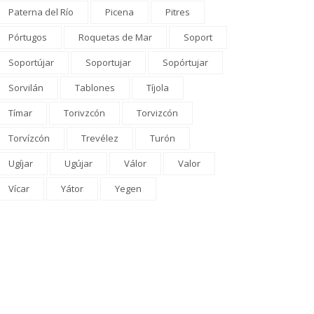
Paterna del Río
Picena
Pitres
Pórtugos
Roquetas de Mar
Soport
Soportújar
Soportujar
Sopórtujar
Sorvilán
Tablones
Tíjola
Tímar
Torivzcón
Torvizcón
Torvízcón
Trevélez
Turón
Ugíjar
Ugújar
Válor
Valor
Vícar
Yátor
Yegen