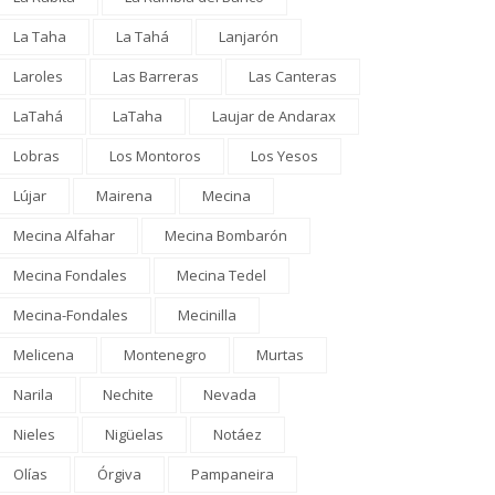
La Taha
La Tahá
Lanjarón
Laroles
Las Barreras
Las Canteras
LaTahá
LaTaha
Laujar de Andarax
Lobras
Los Montoros
Los Yesos
Lújar
Mairena
Mecina
Mecina Alfahar
Mecina Bombarón
Mecina Fondales
Mecina Tedel
Mecina-Fondales
Mecinilla
Melicena
Montenegro
Murtas
Narila
Nechite
Nevada
Nieles
Nigüelas
Notáez
Olías
Órgiva
Pampaneira