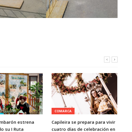
COMARCA
C
mbarón estrena
Capileira se prepara para vivir
La
o su I Ruta
cuatro días de celebración en
di