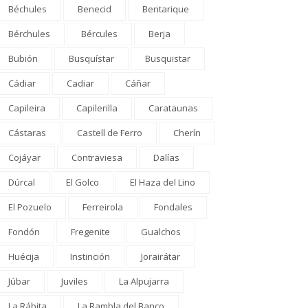
Béchules
Benecid
Bentarique
Bérchules
Bércules
Berja
Bubión
Busquístar
Busquistar
Cádiar
Cadiar
Cáñar
Capileira
Capilerilla
Carataunas
Cástaras
Castell de Ferro
Cherín
Cojáyar
Contraviesa
Dalías
Dúrcal
El Golco
El Haza del Lino
El Pozuelo
Ferreirola
Fondales
Fondón
Fregenite
Gualchos
Huécija
Instinción
Jorairátar
Júbar
Juviles
La Alpujarra
La Rábita
La Rambla del Banco