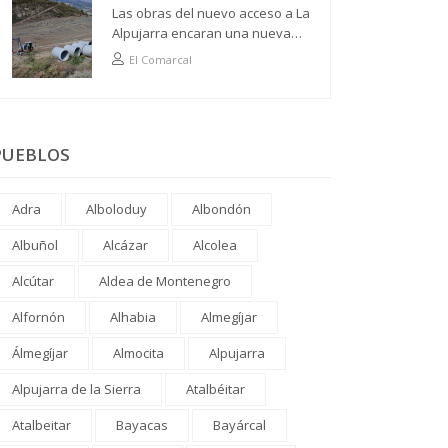
Las obras del nuevo acceso a La
Alpujarra encaran una nueva
fase
El Comarcal
PUEBLOS
Adra
Alboloduy
Albondón
Albuñol
Alcázar
Alcolea
Alcútar
Aldea de Montenegro
Alfornón
Alhabia
Almegíjar
Álmegíjar
Almocita
Alpujarra
Alpujarra de la Sierra
Atalbéitar
Atalbeitar
Bayacas
Bayárcal