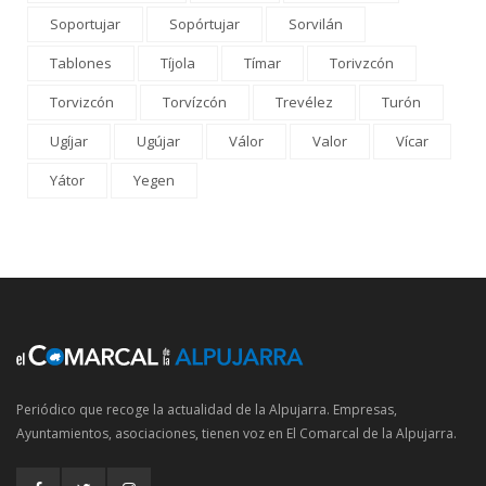
Soportujar
Sopórtujar
Sorvilán
Tablones
Tíjola
Tímar
Torivzcón
Torvizcón
Torvízcón
Trevélez
Turón
Ugíjar
Ugújar
Válor
Valor
Vícar
Yátor
Yegen
Periódico que recoge la actualidad de la Alpujarra. Empresas,
Ayuntamientos, asociaciones, tienen voz en El Comarcal de la Alpujarra.