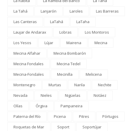
La Rábita
La Rambla del Banco
La Taha
La Tahá
Lanjarón
Laroles
Las Barreras
Las Canteras
LaTahá
LaTaha
Laujar de Andarax
Lobras
Los Montoros
Los Yesos
Lújar
Mairena
Mecina
Mecina Alfahar
Mecina Bombarón
Mecina Fondales
Mecina Tedel
Mecina-Fondales
Mecinilla
Melicena
Montenegro
Murtas
Narila
Nechite
Nevada
Nieles
Nigüelas
Notáez
Olías
Órgiva
Pampaneira
Paterna del Río
Picena
Pitres
Pórtugos
Roquetas de Mar
Soport
Soportújar