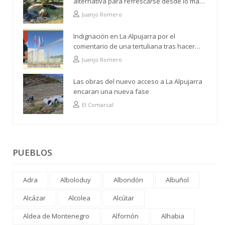
alternativa para refrescarse desde lo más
alto
Juanjo Romero
Indignación en La Alpujarra por el
comentario de una tertuliana tras hacer
alusión al analfabetismo con la comarca
Juanjo Romero
Las obras del nuevo acceso a La Alpujarra
encaran una nueva fase
El Comarcal
PUEBLOS
Adra
Alboloduy
Albondón
Albuñol
Alcázar
Alcolea
Alcútar
Aldea de Montenegro
Alfornón
Alhabia