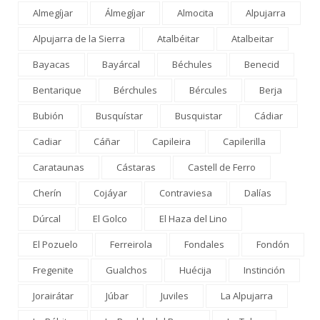
Almegíjar
Álmegíjar
Almocita
Alpujarra
Alpujarra de la Sierra
Atalbéitar
Atalbeitar
Bayacas
Bayárcal
Béchules
Benecid
Bentarique
Bérchules
Bércules
Berja
Bubión
Busquístar
Busquistar
Cádiar
Cadiar
Cáñar
Capileira
Capilerilla
Carataunas
Cástaras
Castell de Ferro
Cherín
Cojáyar
Contraviesa
Dalías
Dúrcal
El Golco
El Haza del Lino
El Pozuelo
Ferreirola
Fondales
Fondón
Fregenite
Gualchos
Huécija
Instinción
Jorairátar
Júbar
Juviles
La Alpujarra