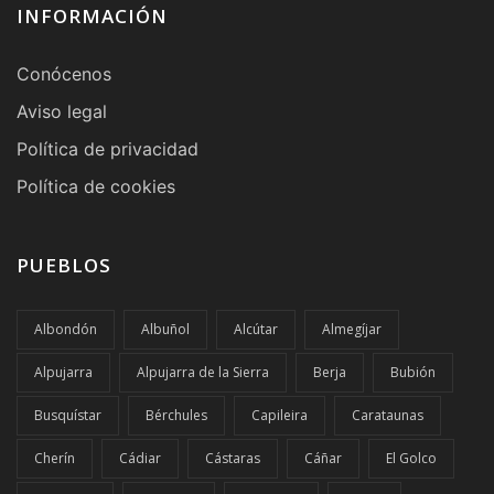
INFORMACIÓN
Conócenos
Aviso legal
Política de privacidad
Política de cookies
PUEBLOS
Albondón
Albuñol
Alcútar
Almegíjar
Alpujarra
Alpujarra de la Sierra
Berja
Bubión
Busquístar
Bérchules
Capileira
Carataunas
Cherín
Cádiar
Cástaras
Cáñar
El Golco