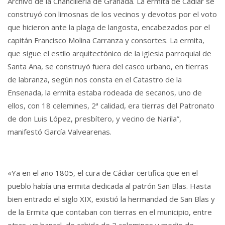
Archivo de la Chancillería de Granada. La ermita de Cádiar se
construyó con limosnas de los vecinos y devotos por el voto
que hicieron ante la plaga de langosta, encabezados por el
capitán Francisco Molina Carranza y consortes. La ermita,
que sigue el estilo arquitectónico de la iglesia parroquial de
Santa Ana, se construyó fuera del casco urbano, en tierras
de labranza, según nos consta en el Catastro de la
Ensenada, la ermita estaba rodeada de secanos, uno de
ellos, con 18 celemines, 2ª calidad, era tierras del Patronato
de don Luis López, presbítero, y vecino de Narila”,
manifestó García Valvearenas.
«Ya en el año 1805, el cura de Cádiar certifica que en el
pueblo había una ermita dedicada al patrón San Blas. Hasta
bien entrado el siglo XIX, existió la hermandad de San Blas y
de la Ermita que contaban con tierras en el municipio, entre
otras, un bancal, de cabida de 2 celemines y medio de