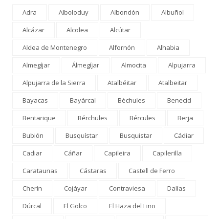
Adra
Alboloduy
Albondón
Albuñol
Alcázar
Alcolea
Alcútar
Aldea de Montenegro
Alfornón
Alhabia
Almegíjar
Álmegíjar
Almocita
Alpujarra
Alpujarra de la Sierra
Atalbéitar
Atalbeitar
Bayacas
Bayárcal
Béchules
Benecid
Bentarique
Bérchules
Bércules
Berja
Bubión
Busquístar
Busquistar
Cádiar
Cadiar
Cáñar
Capileira
Capilerilla
Carataunas
Cástaras
Castell de Ferro
Cherín
Cojáyar
Contraviesa
Dalías
Dúrcal
El Golco
El Haza del Lino