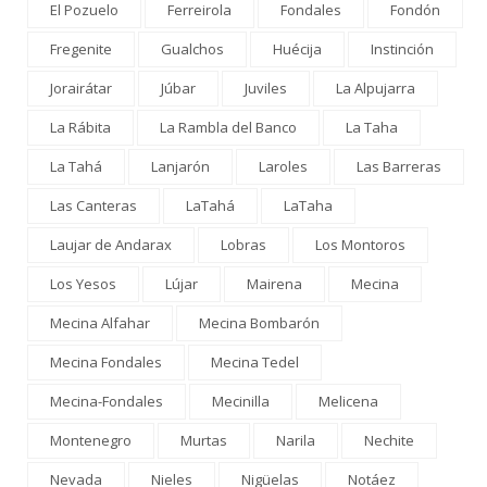
El Pozuelo
Ferreirola
Fondales
Fondón
Fregenite
Gualchos
Huécija
Instinción
Jorairátar
Júbar
Juviles
La Alpujarra
La Rábita
La Rambla del Banco
La Taha
La Tahá
Lanjarón
Laroles
Las Barreras
Las Canteras
LaTahá
LaTaha
Laujar de Andarax
Lobras
Los Montoros
Los Yesos
Lújar
Mairena
Mecina
Mecina Alfahar
Mecina Bombarón
Mecina Fondales
Mecina Tedel
Mecina-Fondales
Mecinilla
Melicena
Montenegro
Murtas
Narila
Nechite
Nevada
Nieles
Nigüelas
Notáez