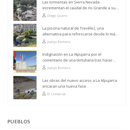
Las tormentas en Sierra Nevada
incrementan el caudal de río Grande a su
paso por Trevélez
Diego Quero
La piscina natural de Trevélez, una
alternativa para refrescarse desde lo más
alto
Juanjo Romero
Indignación en La Alpujarra por el
comentario de una tertuliana tras hacer
alusión al analfabetismo con la comarca
Juanjo Romero
Las obras del nuevo acceso a La Alpujarra
encaran una nueva fase
El Comarcal
PUEBLOS