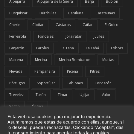
Alpujarra
Alpujarra de la Sierra
Berja
Bubión
Busquístar
Bérchules
Capileira
Carataunas
Cherín
Cádiar
Cástaras
Cáñar
El Golco
Ferreirola
Fondales
Jorairátar
Juviles
Lanjarón
Laroles
La Taha
La Tahá
Lobras
Mairena
Mecina
Mecina Bombarón
Murtas
Nevada
Pampaneira
Picena
Pitres
Pórtugos
Soportújar
Tablones
Torvizcón
Trevélez
Turón
Tímar
Ugíjar
Válor
Yegen
Órgiva
Esta web usa cookies para mejorar tu experiencia.
Asumiremos que estás de acuerdo con ellas, aunque, si
lo deseas, puedes rechazarlas. Clickando “Aceptar”, das
tu consentimiento para aceptar todas las cookies.