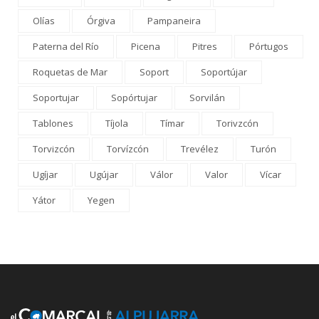
Olías
Órgiva
Pampaneira
Paterna del Río
Picena
Pitres
Pórtugos
Roquetas de Mar
Soport
Soportújar
Soportujar
Sopórtujar
Sorvilán
Tablones
Tíjola
Tímar
Torivzcón
Torvizcón
Torvízcón
Trevélez
Turón
Ugíjar
Ugújar
Válor
Valor
Vícar
Yátor
Yegen