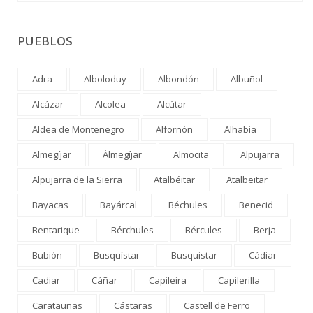
PUEBLOS
Adra
Alboloduy
Albondón
Albuñol
Alcázar
Alcolea
Alcútar
Aldea de Montenegro
Alfornón
Alhabia
Almegíjar
Álmegíjar
Almocita
Alpujarra
Alpujarra de la Sierra
Atalbéitar
Atalbeitar
Bayacas
Bayárcal
Béchules
Benecid
Bentarique
Bérchules
Bércules
Berja
Bubión
Busquístar
Busquistar
Cádiar
Cadiar
Cáñar
Capileira
Capilerilla
Carataunas
Cástaras
Castell de Ferro