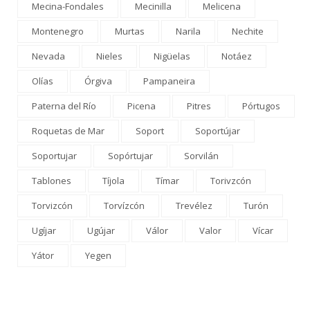
Mecina-Fondales
Mecinilla
Melicena
Montenegro
Murtas
Narila
Nechite
Nevada
Nieles
Nigüelas
Notáez
Olías
Órgiva
Pampaneira
Paterna del Río
Picena
Pitres
Pórtugos
Roquetas de Mar
Soport
Soportújar
Soportujar
Sopórtujar
Sorvilán
Tablones
Tíjola
Tímar
Torivzcón
Torvizcón
Torvízcón
Trevélez
Turón
Ugíjar
Ugújar
Válor
Valor
Vícar
Yátor
Yegen