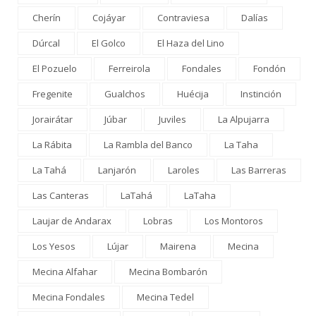
Cherín
Cojáyar
Contraviesa
Dalías
Dúrcal
El Golco
El Haza del Lino
El Pozuelo
Ferreirola
Fondales
Fondón
Fregenite
Gualchos
Huécija
Instinción
Jorairátar
Júbar
Juviles
La Alpujarra
La Rábita
La Rambla del Banco
La Taha
La Tahá
Lanjarón
Laroles
Las Barreras
Las Canteras
LaTahá
LaTaha
Laujar de Andarax
Lobras
Los Montoros
Los Yesos
Lújar
Mairena
Mecina
Mecina Alfahar
Mecina Bombarón
Mecina Fondales
Mecina Tedel