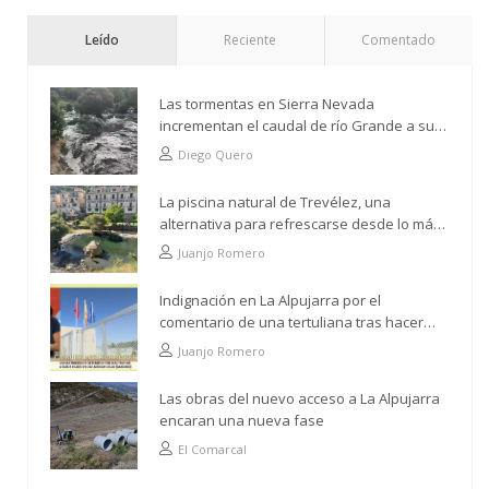
Leído
Reciente
Comentado
Las tormentas en Sierra Nevada
incrementan el caudal de río Grande a su
paso por Trevélez
Diego Quero
La piscina natural de Trevélez, una
alternativa para refrescarse desde lo más
alto
Juanjo Romero
Indignación en La Alpujarra por el
comentario de una tertuliana tras hacer
alusión al analfabetismo con la comarca
Juanjo Romero
Las obras del nuevo acceso a La Alpujarra
encaran una nueva fase
El Comarcal