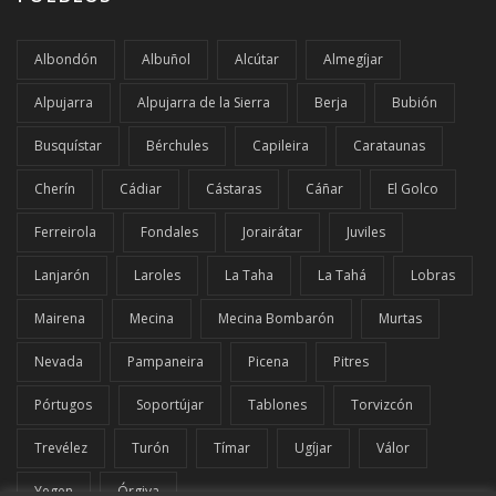
Albondón
Albuñol
Alcútar
Almegíjar
Alpujarra
Alpujarra de la Sierra
Berja
Bubión
Busquístar
Bérchules
Capileira
Carataunas
Cherín
Cádiar
Cástaras
Cáñar
El Golco
Ferreirola
Fondales
Jorairátar
Juviles
Lanjarón
Laroles
La Taha
La Tahá
Lobras
Mairena
Mecina
Mecina Bombarón
Murtas
Nevada
Pampaneira
Picena
Pitres
Pórtugos
Soportújar
Tablones
Torvizcón
Trevélez
Turón
Tímar
Ugíjar
Válor
Yegen
Órgiva