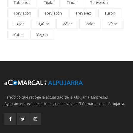
Tablones
Tíjola
Tímar
Torivzcón
Torvizcón
Torvízcón
Trevélez
Turón
Ugíjar
Ugújar
Válor
Valor
Vícar
Yátor
Yegen
Periódico que recoge la actualidad de la Alpujarra. Empresas,
Ayuntamientos, asociaciones, tienen voz en El Comarcal de la Alpujarra.