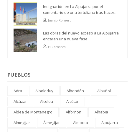
Indignación en La Alpujarra por el
comentario de una tertuliana tras hacer
alusión al analfabetismo con la comarca
Juanjo Romero
Las obras del nuevo acceso a La Alpujarra
encaran una nueva fase
El Comarcal
PUEBLOS
Adra
Alboloduy
Albondón
Albuñol
Alcázar
Alcolea
Alcútar
Aldea de Montenegro
Alfornón
Alhabia
Almegíjar
Álmegíjar
Almocita
Alpujarra