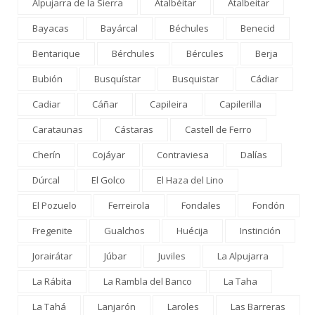
Alpujarra de la Sierra
Atalbéitar
Atalbeitar
Bayacas
Bayárcal
Béchules
Benecid
Bentarique
Bérchules
Bércules
Berja
Bubión
Busquístar
Busquistar
Cádiar
Cadiar
Cáñar
Capileira
Capilerilla
Carataunas
Cástaras
Castell de Ferro
Cherín
Cojáyar
Contraviesa
Dalías
Dúrcal
El Golco
El Haza del Lino
El Pozuelo
Ferreirola
Fondales
Fondón
Fregenite
Gualchos
Huécija
Instinción
Jorairátar
Júbar
Juviles
La Alpujarra
La Rábita
La Rambla del Banco
La Taha
La Tahá
Lanjarón
Laroles
Las Barreras