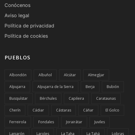
Conócenos
Aviso legal
Política de privacidad
Política de cookies
PUEBLOS
Albondón
Albuñol
Alcútar
Almegíjar
Alpujarra
Alpujarra de la Sierra
Berja
Bubión
Busquístar
Bérchules
Capileira
Carataunas
Cherín
Cádiar
Cástaras
Cáñar
El Golco
Ferreirola
Fondales
Jorairátar
Juviles
Lanjarón
Laroles
La Taha
La Tahá
Lobras