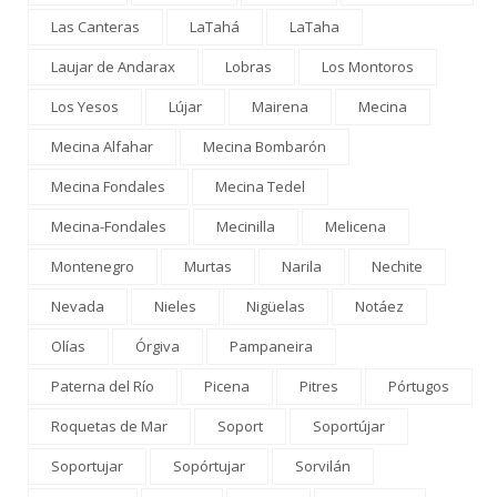
Las Canteras
LaTahá
LaTaha
Laujar de Andarax
Lobras
Los Montoros
Los Yesos
Lújar
Mairena
Mecina
Mecina Alfahar
Mecina Bombarón
Mecina Fondales
Mecina Tedel
Mecina-Fondales
Mecinilla
Melicena
Montenegro
Murtas
Narila
Nechite
Nevada
Nieles
Nigüelas
Notáez
Olías
Órgiva
Pampaneira
Paterna del Río
Picena
Pitres
Pórtugos
Roquetas de Mar
Soport
Soportújar
Soportujar
Sopórtujar
Sorvilán