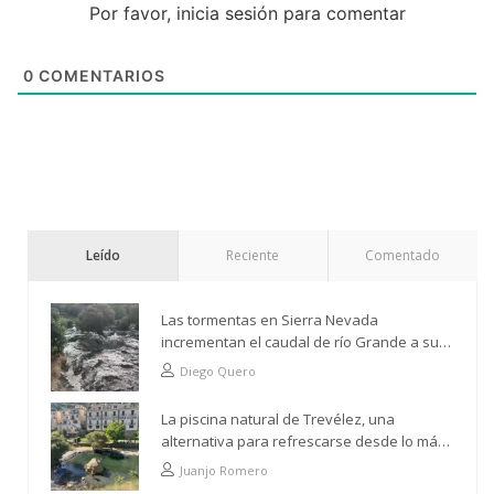
Por favor, inicia sesión para comentar
0
COMENTARIOS
Leído
Reciente
Comentado
Las tormentas en Sierra Nevada
incrementan el caudal de río Grande a su
paso por Trevélez
Diego Quero
La piscina natural de Trevélez, una
alternativa para refrescarse desde lo más
alto
Juanjo Romero