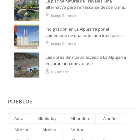
La piscina natural de Trevélez, una
alternativa para refrescarse desde lo más
alto
Juanjo Romero
Indignación en La Alpujarra por el
comentario de una tertuliana tras hacer
alusión al analfabetismo con la comarca
Juanjo Romero
Las obras del nuevo acceso a La Alpujarra
encaran una nueva fase
El Comarcal
PUEBLOS
Adra
Alboloduy
Albondón
Albuñol
Alcázar
Alcolea
Alcútar