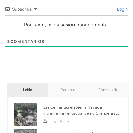
Subscribe
Login
Por favor, inicia sesión para comentar
0
COMENTARIOS
Leído
Reciente
Comentado
Las tormentas en Sierra Nevada
incrementan el caudal de río Grande a su
paso por Trevélez
Diego Quero