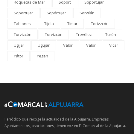
Roquetas de Mar
Soport
Soportújar
Soportujar
Sopórtujar
Sorvilán
Tablones
Tíjola
Tímar
Torivzcón
Torvizcón
Torvízcón
Trevélez
Turón
Ugíjar
Ugújar
Válor
Valor
Vícar
Yátor
Yegen
Periódico que recoge la actualidad de la Alpujarra. Empresas,
Ayuntamientos, asociaciones, tienen voz en El Comarcal de la Alpujarra.