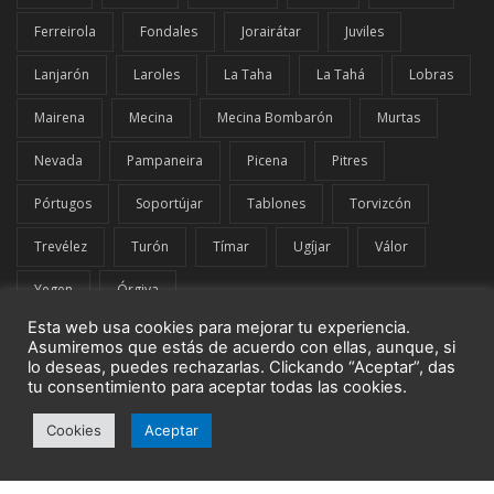
Ferreirola
Fondales
Jorairátar
Juviles
Lanjarón
Laroles
La Taha
La Tahá
Lobras
Mairena
Mecina
Mecina Bombarón
Murtas
Nevada
Pampaneira
Picena
Pitres
Pórtugos
Soportújar
Tablones
Torvizcón
Trevélez
Turón
Tímar
Ugíjar
Válor
Yegen
Órgiva
Esta web usa cookies para mejorar tu experiencia.
Asumiremos que estás de acuerdo con ellas, aunque, si
lo deseas, puedes rechazarlas. Clickando “Aceptar”, das
tu consentimiento para aceptar todas las cookies.
© El Comarcal de La Alpujarra | G42849919 | Todos los derechos
Cookies
Aceptar
reservados.