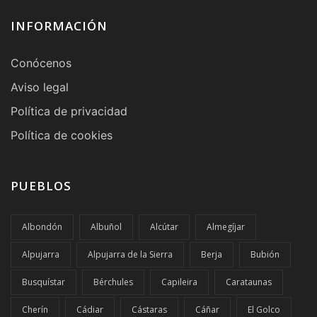
INFORMACIÓN
Conócenos
Aviso legal
Política de privacidad
Política de cookies
PUEBLOS
Albondón
Albuñol
Alcútar
Almegíjar
Alpujarra
Alpujarra de la Sierra
Berja
Bubión
Busquístar
Bérchules
Capileira
Carataunas
Cherín
Cádiar
Cástaras
Cáñar
El Golco