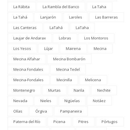
La Rábita
La Rambla del Banco
La Taha
La Tahá
Lanjarón
Laroles
Las Barreras
Las Canteras
LaTahá
LaTaha
Laujar de Andarax
Lobras
Los Montoros
Los Yesos
Lújar
Mairena
Mecina
Mecina Alfahar
Mecina Bombarón
Mecina Fondales
Mecina Tedel
Mecina-Fondales
Mecinilla
Melicena
Montenegro
Murtas
Narila
Nechite
Nevada
Nieles
Nigüelas
Notáez
Olías
Órgiva
Pampaneira
Paterna del Río
Picena
Pitres
Pórtugos