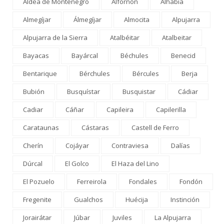
Aldea de Montenegro
Alfornón
Alhabia
Almegíjar
Álmegíjar
Almocita
Alpujarra
Alpujarra de la Sierra
Atalbéitar
Atalbeitar
Bayacas
Bayárcal
Béchules
Benecid
Bentarique
Bérchules
Bércules
Berja
Bubión
Busquístar
Busquistar
Cádiar
Cadiar
Cáñar
Capileira
Capilerilla
Carataunas
Cástaras
Castell de Ferro
Cherín
Cojáyar
Contraviesa
Dalías
Dúrcal
El Golco
El Haza del Lino
El Pozuelo
Ferreirola
Fondales
Fondón
Fregenite
Gualchos
Huécija
Instinción
Jorairátar
Júbar
Juviles
La Alpujarra