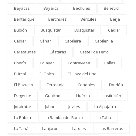
Bayacas
Bayárcal
Béchules
Benecid
Bentarique
Bérchules
Bércules
Berja
Bubión
Busquístar
Busquistar
Cádiar
Cadiar
Cáñar
Capileira
Capilerilla
Carataunas
Cástaras
Castell de Ferro
Cherín
Cojáyar
Contraviesa
Dalías
Dúrcal
El Golco
El Haza del Lino
El Pozuelo
Ferreirola
Fondales
Fondón
Fregenite
Gualchos
Huécija
Instinción
Jorairátar
Júbar
Juviles
La Alpujarra
La Rábita
La Rambla del Banco
La Taha
La Tahá
Lanjarón
Laroles
Las Barreras