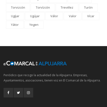
Torvizcón
Torvízcón
Trevélez
Turón
Ugíjar
Ugújar
Válor
Valor
Vícar
Yátor
Yegen
Periódico que recoge la actualidad de la Alpujarra. Empresas,
Ayuntamientos, asociaciones, tienen voz en El Comarcal de la Alpujarra.