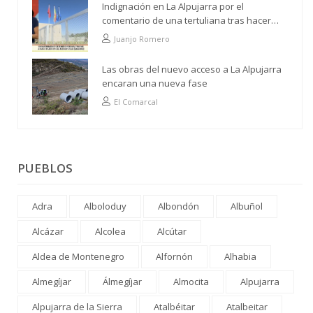
Indignación en La Alpujarra por el
comentario de una tertuliana tras hacer
alusión al analfabetismo con la comarca
Juanjo Romero
Las obras del nuevo acceso a La Alpujarra
encaran una nueva fase
El Comarcal
PUEBLOS
Adra
Alboloduy
Albondón
Albuñol
Alcázar
Alcolea
Alcútar
Aldea de Montenegro
Alfornón
Alhabia
Almegíjar
Álmegíjar
Almocita
Alpujarra
Alpujarra de la Sierra
Atalbéitar
Atalbeitar