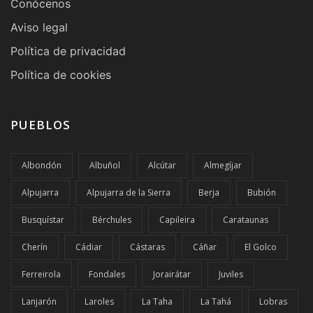
Conócenos
Aviso legal
Política de privacidad
Política de cookies
PUEBLOS
Albondón
Albuñol
Alcútar
Almegíjar
Alpujarra
Alpujarra de la Sierra
Berja
Bubión
Busquístar
Bérchules
Capileira
Carataunas
Cherín
Cádiar
Cástaras
Cáñar
El Golco
Ferreirola
Fondales
Jorairátar
Juviles
Lanjarón
Laroles
La Taha
La Tahá
Lobras