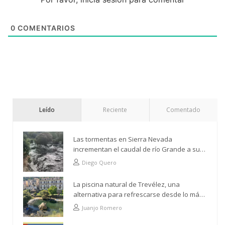
0
COMENTARIOS
Leído
Reciente
Comentado
Las tormentas en Sierra Nevada
incrementan el caudal de río Grande a su
paso por Trevélez
Diego Quero
La piscina natural de Trevélez, una
alternativa para refrescarse desde lo más
alto
Juanjo Romero