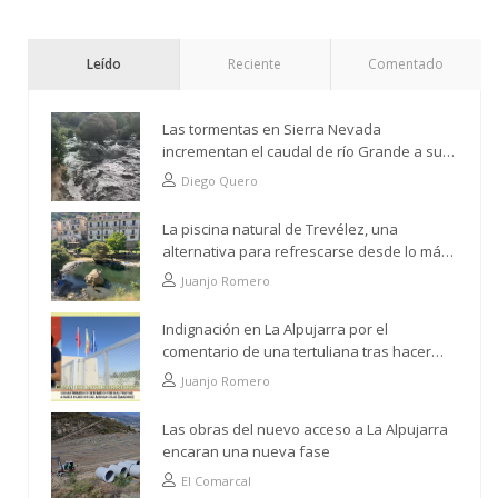
Leído
Reciente
Comentado
Las tormentas en Sierra Nevada
incrementan el caudal de río Grande a su
paso por Trevélez
Diego Quero
La piscina natural de Trevélez, una
alternativa para refrescarse desde lo más
alto
Juanjo Romero
Indignación en La Alpujarra por el
comentario de una tertuliana tras hacer
alusión al analfabetismo con la comarca
Juanjo Romero
Las obras del nuevo acceso a La Alpujarra
encaran una nueva fase
El Comarcal