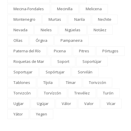
Mecina-Fondales
Mecinilla
Melicena
Montenegro
Murtas
Narila
Nechite
Nevada
Nieles
Nigüelas
Notáez
Olías
Órgiva
Pampaneira
Paterna del Río
Picena
Pitres
Pórtugos
Roquetas de Mar
Soport
Soportújar
Soportujar
Sopórtujar
Sorvilán
Tablones
Tíjola
Tímar
Torivzcón
Torvizcón
Torvízcón
Trevélez
Turón
Ugíjar
Ugújar
Válor
Valor
Vícar
Yátor
Yegen