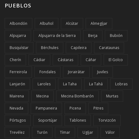
PUEBLOS
Albondón
Albuñol
Alcútar
Almegíjar
Alpujarra
Alpujarra de la Sierra
Berja
Bubión
Busquístar
Bérchules
Capileira
Carataunas
Cherín
Cádiar
Cástaras
Cáñar
El Golco
Ferreirola
Fondales
Jorairátar
Juviles
Lanjarón
Laroles
La Taha
La Tahá
Lobras
Mairena
Mecina
Mecina Bombarón
Murtas
Nevada
Pampaneira
Picena
Pitres
Pórtugos
Soportújar
Tablones
Torvizcón
Trevélez
Turón
Tímar
Ugíjar
Válor