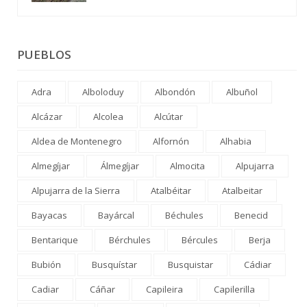
PUEBLOS
Adra
Alboloduy
Albondón
Albuñol
Alcázar
Alcolea
Alcútar
Aldea de Montenegro
Alfornón
Alhabia
Almegíjar
Álmegíjar
Almocita
Alpujarra
Alpujarra de la Sierra
Atalbéitar
Atalbeitar
Bayacas
Bayárcal
Béchules
Benecid
Bentarique
Bérchules
Bércules
Berja
Bubión
Busquístar
Busquistar
Cádiar
Cadiar
Cáñar
Capileira
Capilerilla