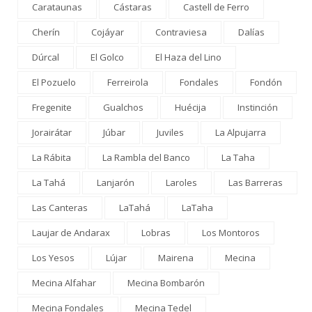
Carataunas
Cástaras
Castell de Ferro
Cherín
Cojáyar
Contraviesa
Dalías
Dúrcal
El Golco
El Haza del Lino
El Pozuelo
Ferreirola
Fondales
Fondón
Fregenite
Gualchos
Huécija
Instinción
Jorairátar
Júbar
Juviles
La Alpujarra
La Rábita
La Rambla del Banco
La Taha
La Tahá
Lanjarón
Laroles
Las Barreras
Las Canteras
LaTahá
LaTaha
Laujar de Andarax
Lobras
Los Montoros
Los Yesos
Lújar
Mairena
Mecina
Mecina Alfahar
Mecina Bombarón
Mecina Fondales
Mecina Tedel