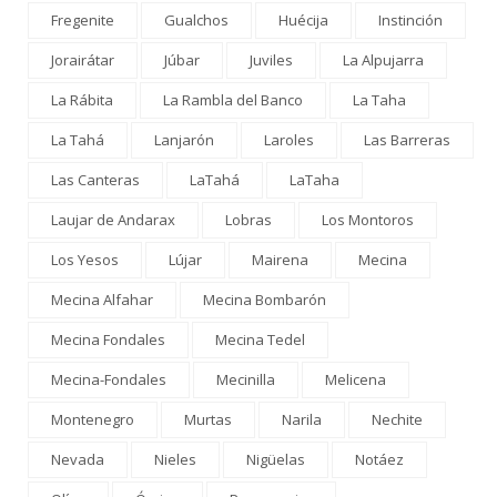
Fregenite
Gualchos
Huécija
Instinción
Jorairátar
Júbar
Juviles
La Alpujarra
La Rábita
La Rambla del Banco
La Taha
La Tahá
Lanjarón
Laroles
Las Barreras
Las Canteras
LaTahá
LaTaha
Laujar de Andarax
Lobras
Los Montoros
Los Yesos
Lújar
Mairena
Mecina
Mecina Alfahar
Mecina Bombarón
Mecina Fondales
Mecina Tedel
Mecina-Fondales
Mecinilla
Melicena
Montenegro
Murtas
Narila
Nechite
Nevada
Nieles
Nigüelas
Notáez