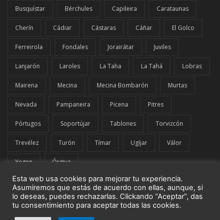
Busquístar
Bérchules
Capileira
Carataunas
Cherín
Cádiar
Cástaras
Cáñar
El Golco
Ferreirola
Fondales
Jorairátar
Juviles
Lanjarón
Laroles
La Taha
La Tahá
Lobras
Mairena
Mecina
Mecina Bombarón
Murtas
Nevada
Pampaneira
Picena
Pitres
Pórtugos
Soportújar
Tablones
Torvizcón
Trevélez
Turón
Tímar
Ugíjar
Válor
Yegen
Órgiva
Esta web usa cookies para mejorar tu experiencia.
Asumiremos que estás de acuerdo con ellas, aunque, si
lo deseas, puedes rechazarlas. Clickando “Aceptar”, das
tu consentimiento para aceptar todas las cookies.
© El Comarcal de La Alpujarra | G42849919 | Todos los derechos