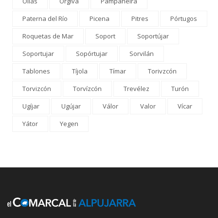
Olías
Órgiva
Pampaneira
Paterna del Río
Picena
Pitres
Pórtugos
Roquetas de Mar
Soport
Soportújar
Soportujar
Sopórtujar
Sorvilán
Tablones
Tíjola
Tímar
Torivzcón
Torvizcón
Torvízcón
Trevélez
Turón
Ugíjar
Ugújar
Válor
Valor
Vícar
Yátor
Yegen