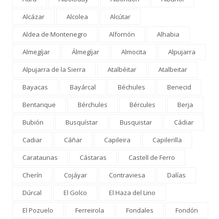
Alcázar
Alcolea
Alcútar
Aldea de Montenegro
Alfornón
Alhabia
Almegíjar
Álmegíjar
Almocita
Alpujarra
Alpujarra de la Sierra
Atalbéitar
Atalbeitar
Bayacas
Bayárcal
Béchules
Benecid
Bentarique
Bérchules
Bércules
Berja
Bubión
Busquístar
Busquistar
Cádiar
Cadiar
Cáñar
Capileira
Capilerilla
Carataunas
Cástaras
Castell de Ferro
Cherín
Cojáyar
Contraviesa
Dalías
Dúrcal
El Golco
El Haza del Lino
El Pozuelo
Ferreirola
Fondales
Fondón