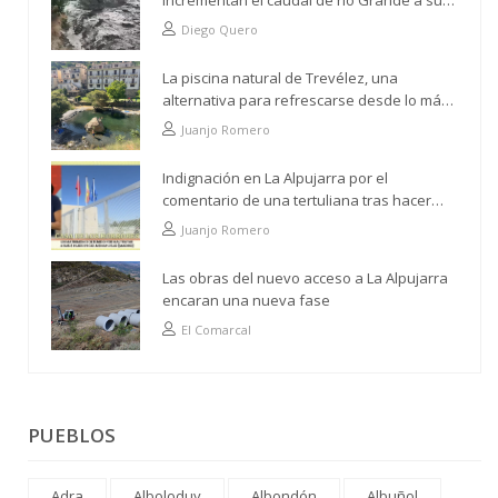
incrementan el caudal de río Grande a su
paso por Trevélez
Diego Quero
La piscina natural de Trevélez, una
alternativa para refrescarse desde lo más
alto
Juanjo Romero
Indignación en La Alpujarra por el
comentario de una tertuliana tras hacer
alusión al analfabetismo con la comarca
Juanjo Romero
Las obras del nuevo acceso a La Alpujarra
encaran una nueva fase
El Comarcal
PUEBLOS
Adra
Alboloduy
Albondón
Albuñol