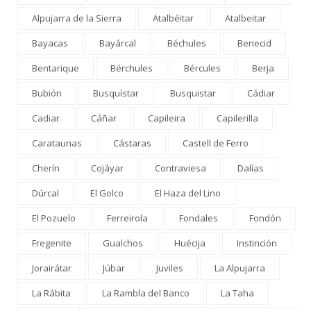
Alpujarra de la Sierra
Atalbéitar
Atalbeitar
Bayacas
Bayárcal
Béchules
Benecid
Bentarique
Bérchules
Bércules
Berja
Bubión
Busquístar
Busquistar
Cádiar
Cadiar
Cáñar
Capileira
Capilerilla
Carataunas
Cástaras
Castell de Ferro
Cherín
Cojáyar
Contraviesa
Dalías
Dúrcal
El Golco
El Haza del Lino
El Pozuelo
Ferreirola
Fondales
Fondón
Fregenite
Gualchos
Huécija
Instinción
Jorairátar
Júbar
Juviles
La Alpujarra
La Rábita
La Rambla del Banco
La Taha