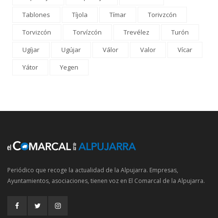
Tablones
Tíjola
Tímar
Torivzcón
Torvizcón
Torvízcón
Trevélez
Turón
Ugíjar
Ugújar
Válor
Valor
Vícar
Yátor
Yegen
Periódico que recoge la actualidad de la Alpujarra. Empresas,
Ayuntamientos, asociaciones, tienen voz en El Comarcal de la Alpujarra.