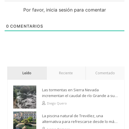
Por favor, inicia sesión para comentar
0
COMENTARIOS
Leído
Reciente
Comentado
Las tormentas en Sierra Nevada
incrementan el caudal de río Grande a su
paso por Trevélez
Diego Quero
La piscina natural de Trevélez, una
alternativa para refrescarse desde lo más
alto