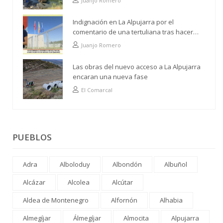
Juanjo Romero
Indignación en La Alpujarra por el
comentario de una tertuliana tras hacer
alusión al analfabetismo con la comarca
Juanjo Romero
Las obras del nuevo acceso a La Alpujarra
encaran una nueva fase
El Comarcal
PUEBLOS
Adra
Alboloduy
Albondón
Albuñol
Alcázar
Alcolea
Alcútar
Aldea de Montenegro
Alfornón
Alhabia
Almegíjar
Álmegíjar
Almocita
Alpujarra