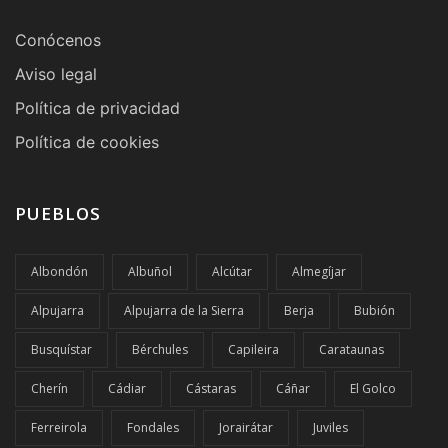
Conócenos
Aviso legal
Política de privacidad
Política de cookies
PUEBLOS
Albondón
Albuñol
Alcútar
Almegíjar
Alpujarra
Alpujarra de la Sierra
Berja
Bubión
Busquístar
Bérchules
Capileira
Carataunas
Cherín
Cádiar
Cástaras
Cáñar
El Golco
Ferreirola
Fondales
Jorairátar
Juviles