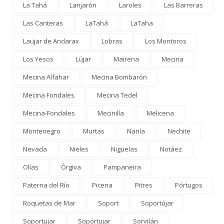
La Tahá
Lanjarón
Laroles
Las Barreras
Las Canteras
LaTahá
LaTaha
Laujar de Andarax
Lobras
Los Montoros
Los Yesos
Lújar
Mairena
Mecina
Mecina Alfahar
Mecina Bombarón
Mecina Fondales
Mecina Tedel
Mecina-Fondales
Mecinilla
Melicena
Montenegro
Murtas
Narila
Nechite
Nevada
Nieles
Nigüelas
Notáez
Olías
Órgiva
Pampaneira
Paterna del Río
Picena
Pitres
Pórtugos
Roquetas de Mar
Soport
Soportújar
Soportujar
Sopórtujar
Sorvilán