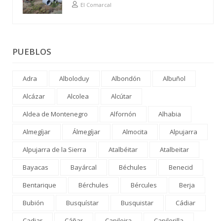
El Comarcal
PUEBLOS
Adra
Alboloduy
Albondón
Albuñol
Alcázar
Alcolea
Alcútar
Aldea de Montenegro
Alfornón
Alhabia
Almegíjar
Álmegíjar
Almocita
Alpujarra
Alpujarra de la Sierra
Atalbéitar
Atalbeitar
Bayacas
Bayárcal
Béchules
Benecid
Bentarique
Bérchules
Bércules
Berja
Bubión
Busquístar
Busquistar
Cádiar
Cadiar
Cáñar
Capileira
Capilerilla