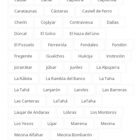
Carataunas
Cástaras
Castell de Ferro
Cherín
Cojáyar
Contraviesa
Dalías
Dúrcal
El Golco
El Haza del Lino
El Pozuelo
Ferreirola
Fondales
Fondón
Fregenite
Gualchos
Huécija
Instinción
Jorairátar
Júbar
Juviles
La Alpujarra
La Rábita
La Rambla del Banco
La Taha
La Tahá
Lanjarón
Laroles
Las Barreras
Las Canteras
LaTahá
LaTaha
Laujar de Andarax
Lobras
Los Montoros
Los Yesos
Lújar
Mairena
Mecina
Mecina Alfahar
Mecina Bombarón