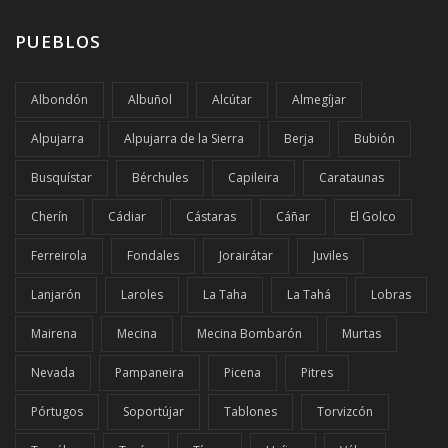
PUEBLOS
Albondón
Albuñol
Alcútar
Almegíjar
Alpujarra
Alpujarra de la Sierra
Berja
Bubión
Busquístar
Bérchules
Capileira
Carataunas
Cherín
Cádiar
Cástaras
Cáñar
El Golco
Ferreirola
Fondales
Jorairátar
Juviles
Lanjarón
Laroles
La Taha
La Tahá
Lobras
Mairena
Mecina
Mecina Bombarón
Murtas
Nevada
Pampaneira
Picena
Pitres
Pórtugos
Soportújar
Tablones
Torvizcón