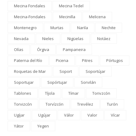
Mecina Fondales
Mecina Tedel
Mecina-Fondales
Mecinilla
Melicena
Montenegro
Murtas
Narila
Nechite
Nevada
Nieles
Nigüelas
Notáez
Olías
Órgiva
Pampaneira
Paterna del Río
Picena
Pitres
Pórtugos
Roquetas de Mar
Soport
Soportújar
Soportujar
Sopórtujar
Sorvilán
Tablones
Tíjola
Tímar
Torivzcón
Torvizcón
Torvízcón
Trevélez
Turón
Ugíjar
Ugújar
Válor
Valor
Vícar
Yátor
Yegen