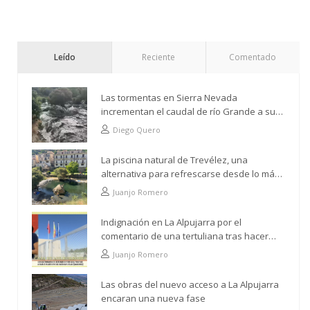
Leído
Reciente
Comentado
Las tormentas en Sierra Nevada
incrementan el caudal de río Grande a su
paso por Trevélez
Diego Quero
La piscina natural de Trevélez, una
alternativa para refrescarse desde lo más
alto
Juanjo Romero
Indignación en La Alpujarra por el
comentario de una tertuliana tras hacer
alusión al analfabetismo con la comarca
Juanjo Romero
Las obras del nuevo acceso a La Alpujarra
encaran una nueva fase