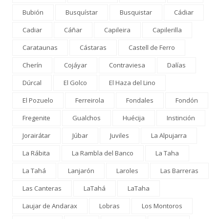
Bubión
Busquístar
Busquistar
Cádiar
Cadiar
Cáñar
Capileira
Capilerilla
Carataunas
Cástaras
Castell de Ferro
Cherín
Cojáyar
Contraviesa
Dalías
Dúrcal
El Golco
El Haza del Lino
El Pozuelo
Ferreirola
Fondales
Fondón
Fregenite
Gualchos
Huécija
Instinción
Jorairátar
Júbar
Juviles
La Alpujarra
La Rábita
La Rambla del Banco
La Taha
La Tahá
Lanjarón
Laroles
Las Barreras
Las Canteras
LaTahá
LaTaha
Laujar de Andarax
Lobras
Los Montoros