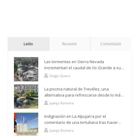
Leído
Reciente
Comentado
Las tormentas en Sierra Nevada
incrementan el caudal de río Grande a su
paso por Trevélez
Diego Quero
La piscina natural de Trevélez, una
alternativa para refrescarse desde lo más
alto
Juanjo Romero
Indignación en La Alpujarra por el
comentario de una tertuliana tras hacer
alusión al analfabetismo con la comarca
Juanjo Romero