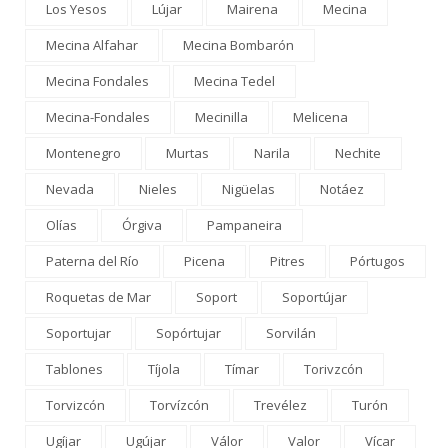
Los Yesos
Lújar
Mairena
Mecina
Mecina Alfahar
Mecina Bombarón
Mecina Fondales
Mecina Tedel
Mecina-Fondales
Mecinilla
Melicena
Montenegro
Murtas
Narila
Nechite
Nevada
Nieles
Nigüelas
Notáez
Olías
Órgiva
Pampaneira
Paterna del Río
Picena
Pitres
Pórtugos
Roquetas de Mar
Soport
Soportújar
Soportujar
Sopórtujar
Sorvilán
Tablones
Tíjola
Tímar
Torivzcón
Torvizcón
Torvízcón
Trevélez
Turón
Ugíjar
Ugújar
Válor
Valor
Vícar