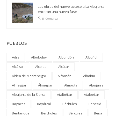
Las obras del nuevo acceso a La Alpujarra
encaran una nueva fase
El Comarcal
PUEBLOS
Adra
Alboloduy
Albondón
Albuñol
Alcázar
Alcolea
Alcútar
Aldea de Montenegro
Alfornón
Alhabia
Almegíjar
Álmegíjar
Almocita
Alpujarra
Alpujarra de la Sierra
Atalbéitar
Atalbeitar
Bayacas
Bayárcal
Béchules
Benecid
Bentarique
Bérchules
Bércules
Berja