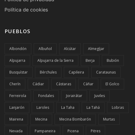
Política de cookies
PUEBLOS
Albondón
Albuñol
Alcútar
Almegíjar
Alpujarra
Alpujarra de la Sierra
Berja
Bubión
Busquístar
Bérchules
Capileira
Carataunas
Cherín
Cádiar
Cástaras
Cáñar
El Golco
Ferreirola
Fondales
Jorairátar
Juviles
Lanjarón
Laroles
La Taha
La Tahá
Lobras
Mairena
Mecina
Mecina Bombarón
Murtas
Nevada
Pampaneira
Picena
Pitres