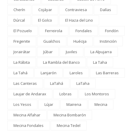
Cherín
Cojáyar
Contraviesa
Dalías
Dúrcal
El Golco
El Haza del Lino
El Pozuelo
Ferreirola
Fondales
Fondón
Fregenite
Gualchos
Huécija
Instinción
Jorairátar
Júbar
Juviles
La Alpujarra
La Rábita
La Rambla del Banco
La Taha
La Tahá
Lanjarón
Laroles
Las Barreras
Las Canteras
LaTahá
LaTaha
Laujar de Andarax
Lobras
Los Montoros
Los Yesos
Lújar
Mairena
Mecina
Mecina Alfahar
Mecina Bombarón
Mecina Fondales
Mecina Tedel