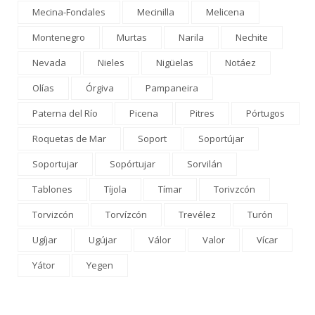
Mecina-Fondales
Mecinilla
Melicena
Montenegro
Murtas
Narila
Nechite
Nevada
Nieles
Nigüelas
Notáez
Olías
Órgiva
Pampaneira
Paterna del Río
Picena
Pitres
Pórtugos
Roquetas de Mar
Soport
Soportújar
Soportujar
Sopórtujar
Sorvilán
Tablones
Tíjola
Tímar
Torivzcón
Torvizcón
Torvízcón
Trevélez
Turón
Ugíjar
Ugújar
Válor
Valor
Vícar
Yátor
Yegen