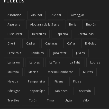
PUEBLOS
Albondón
Albuñol
Alcútar
Almegíjar
Alpujarra
Alpujarra de la Sierra
Berja
Bubión
Busquístar
Bérchules
Capileira
Carataunas
Cherín
Cádiar
Cástaras
Cáñar
El Golco
Ferreirola
Fondales
Jorairátar
Juviles
Lanjarón
Laroles
La Taha
La Tahá
Lobras
Mairena
Mecina
Mecina Bombarón
Murtas
Nevada
Pampaneira
Picena
Pitres
Pórtugos
Soportújar
Tablones
Torvizcón
Trevélez
Turón
Tímar
Ugíjar
Válor