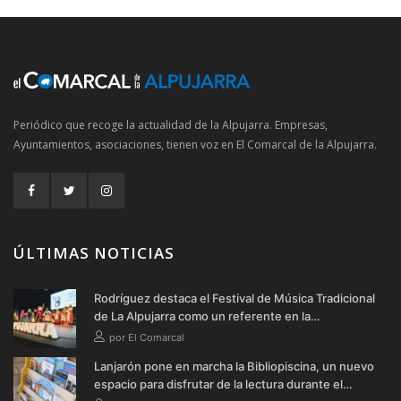
Periódico que recoge la actualidad de la Alpujarra. Empresas,
Ayuntamientos, asociaciones, tienen voz en El Comarcal de la Alpujarra.
ÚLTIMAS NOTICIAS
Rodríguez destaca el Festival de Música Tradicional
de La Alpujarra como un referente en la
conservación de las raíces de la comarca
por El Comarcal
Lanjarón pone en marcha la Bibliopiscina, un nuevo
espacio para disfrutar de la lectura durante el