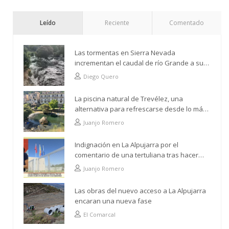
Leído
Reciente
Comentado
Las tormentas en Sierra Nevada
incrementan el caudal de río Grande a su
paso por Trevélez
Diego Quero
La piscina natural de Trevélez, una
alternativa para refrescarse desde lo más
alto
Juanjo Romero
Indignación en La Alpujarra por el
comentario de una tertuliana tras hacer
alusión al analfabetismo con la comarca
Juanjo Romero
Las obras del nuevo acceso a La Alpujarra
encaran una nueva fase
El Comarcal