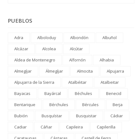
PUEBLOS
Adra
Alboloduy
Albondón
Albuñol
Alcázar
Alcolea
Alcútar
Aldea de Montenegro
Alfornón
Alhabia
Almegíjar
Álmegíjar
Almocita
Alpujarra
Alpujarra de la Sierra
Atalbéitar
Atalbeitar
Bayacas
Bayárcal
Béchules
Benecid
Bentarique
Bérchules
Bércules
Berja
Bubión
Busquístar
Busquistar
Cádiar
Cadiar
Cáñar
Capileira
Capilerilla
Carataunas
Cástaras
Castell de Ferro