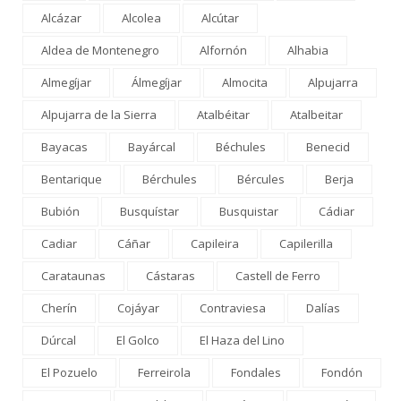
Alcázar
Alcolea
Alcútar
Aldea de Montenegro
Alfornón
Alhabia
Almegíjar
Álmegíjar
Almocita
Alpujarra
Alpujarra de la Sierra
Atalbéitar
Atalbeitar
Bayacas
Bayárcal
Béchules
Benecid
Bentarique
Bérchules
Bércules
Berja
Bubión
Busquístar
Busquistar
Cádiar
Cadiar
Cáñar
Capileira
Capilerilla
Carataunas
Cástaras
Castell de Ferro
Cherín
Cojáyar
Contraviesa
Dalías
Dúrcal
El Golco
El Haza del Lino
El Pozuelo
Ferreirola
Fondales
Fondón