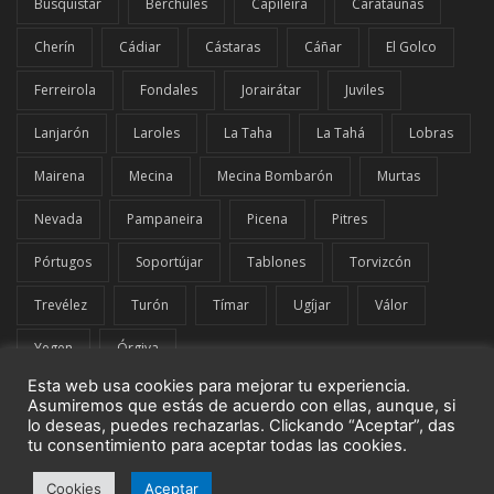
Busquístar
Bérchules
Capileira
Carataunas
Cherín
Cádiar
Cástaras
Cáñar
El Golco
Ferreirola
Fondales
Jorairátar
Juviles
Lanjarón
Laroles
La Taha
La Tahá
Lobras
Mairena
Mecina
Mecina Bombarón
Murtas
Nevada
Pampaneira
Picena
Pitres
Pórtugos
Soportújar
Tablones
Torvizcón
Trevélez
Turón
Tímar
Ugíjar
Válor
Yegen
Órgiva
Esta web usa cookies para mejorar tu experiencia.
Asumiremos que estás de acuerdo con ellas, aunque, si
lo deseas, puedes rechazarlas. Clickando “Aceptar”, das
tu consentimiento para aceptar todas las cookies.
© El Comarcal de La Alpujarra | G42849919 | Todos los derechos
Cookies
Aceptar