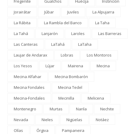
Fregenite
Gualchos
Huécija
Instinción
Jorairátar
Júbar
Juviles
La Alpujarra
La Rábita
La Rambla del Banco
La Taha
La Tahá
Lanjarón
Laroles
Las Barreras
Las Canteras
LaTahá
LaTaha
Laujar de Andarax
Lobras
Los Montoros
Los Yesos
Lújar
Mairena
Mecina
Mecina Alfahar
Mecina Bombarón
Mecina Fondales
Mecina Tedel
Mecina-Fondales
Mecinilla
Melicena
Montenegro
Murtas
Narila
Nechite
Nevada
Nieles
Nigüelas
Notáez
Olías
Órgiva
Pampaneira