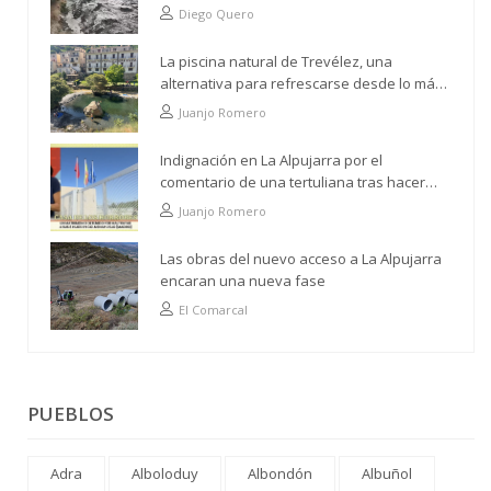
paso por Trevélez
Diego Quero
La piscina natural de Trevélez, una
alternativa para refrescarse desde lo más
alto
Juanjo Romero
Indignación en La Alpujarra por el
comentario de una tertuliana tras hacer
alusión al analfabetismo con la comarca
Juanjo Romero
Las obras del nuevo acceso a La Alpujarra
encaran una nueva fase
El Comarcal
PUEBLOS
Adra
Alboloduy
Albondón
Albuñol