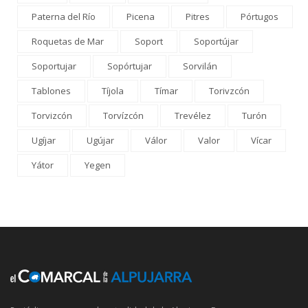
Paterna del Río
Picena
Pitres
Pórtugos
Roquetas de Mar
Soport
Soportújar
Soportujar
Sopórtujar
Sorvilán
Tablones
Tíjola
Tímar
Torivzcón
Torvizcón
Torvízcón
Trevélez
Turón
Ugíjar
Ugújar
Válor
Valor
Vícar
Yátor
Yegen