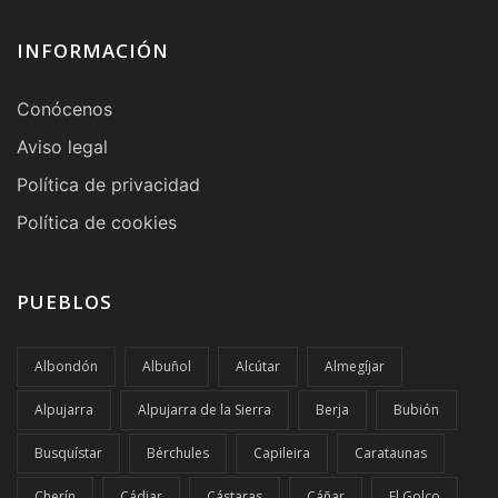
INFORMACIÓN
Conócenos
Aviso legal
Política de privacidad
Política de cookies
PUEBLOS
Albondón
Albuñol
Alcútar
Almegíjar
Alpujarra
Alpujarra de la Sierra
Berja
Bubión
Busquístar
Bérchules
Capileira
Carataunas
Cherín
Cádiar
Cástaras
Cáñar
El Golco