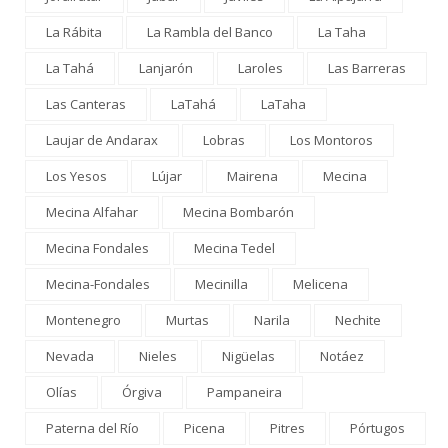
La Rábita
La Rambla del Banco
La Taha
La Tahá
Lanjarón
Laroles
Las Barreras
Las Canteras
LaTahá
LaTaha
Laujar de Andarax
Lobras
Los Montoros
Los Yesos
Lújar
Mairena
Mecina
Mecina Alfahar
Mecina Bombarón
Mecina Fondales
Mecina Tedel
Mecina-Fondales
Mecinilla
Melicena
Montenegro
Murtas
Narila
Nechite
Nevada
Nieles
Nigüelas
Notáez
Olías
Órgiva
Pampaneira
Paterna del Río
Picena
Pitres
Pórtugos