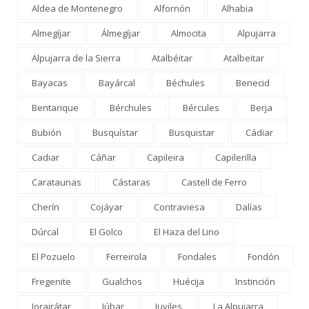
Aldea de Montenegro
Alfornón
Alhabia
Almegíjar
Álmegíjar
Almocita
Alpujarra
Alpujarra de la Sierra
Atalbéitar
Atalbeitar
Bayacas
Bayárcal
Béchules
Benecid
Bentarique
Bérchules
Bércules
Berja
Bubión
Busquístar
Busquistar
Cádiar
Cadiar
Cáñar
Capileira
Capilerilla
Carataunas
Cástaras
Castell de Ferro
Cherín
Cojáyar
Contraviesa
Dalías
Dúrcal
El Golco
El Haza del Lino
El Pozuelo
Ferreirola
Fondales
Fondón
Fregenite
Gualchos
Huécija
Instinción
Jorairátar
Júbar
Juviles
La Alpujarra