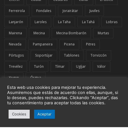
Ferreirola
Fondales
Jorairátar
Juviles
Lanjarón
Laroles
La Taha
La Tahá
Lobras
Mairena
Mecina
Mecina Bombarón
Murtas
Nevada
Pampaneira
Picena
Pitres
Pórtugos
Soportújar
Tablones
Torvizcón
Trevélez
Turón
Tímar
Ugíjar
Válor
Yegen
Órgiva
Esta web usa cookies para mejorar tu experiencia.
Asumiremos que estás de acuerdo con ellas, aunque, si
lo deseas, puedes rechazarlas. Clickando “Aceptar”, das
tu consentimiento para aceptar todas las cookies.
© El Comarcal de La Alpujarra | G42849919 | Todos los derechos
Cookies
Aceptar
reservados.