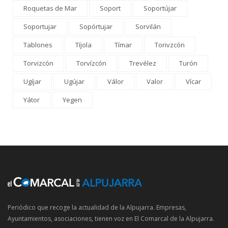
Roquetas de Mar
Soport
Soportújar
Soportujar
Sopórtujar
Sorvilán
Tablones
Tíjola
Tímar
Torivzcón
Torvizcón
Torvízcón
Trevélez
Turón
Ugíjar
Ugújar
Válor
Valor
Vícar
Yátor
Yegen
Periódico que recoge la actualidad de la Alpujarra. Empresas,
Ayuntamientos, asociaciones, tienen voz en El Comarcal de la Alpujarra.