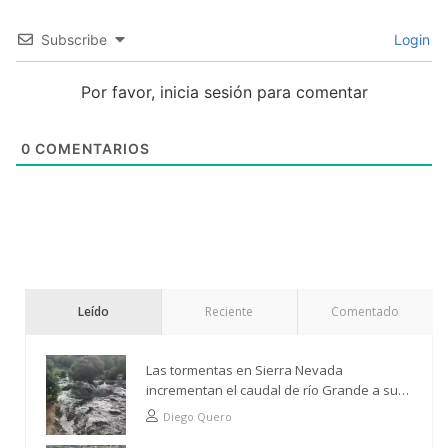
Subscribe
Login
Por favor, inicia sesión para comentar
0
COMENTARIOS
Leído
Reciente
Comentado
Las tormentas en Sierra Nevada
incrementan el caudal de río Grande a su
paso por Trevélez
Diego Quero