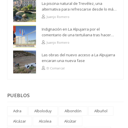
La piscina natural de Trevélez, una
alternativa para refrescarse desde lo más
alto
Juanjo Romero
Indignación en La Alpujarra por el
comentario de una tertuliana tras hacer
alusión al analfabetismo con la comarca
Juanjo Romero
Las obras del nuevo acceso a La Alpujarra
encaran una nueva fase
El Comarcal
PUEBLOS
Adra
Alboloduy
Albondón
Albuñol
Alcázar
Alcolea
Alcútar