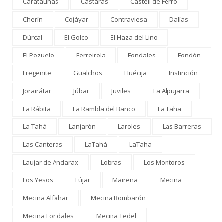
Carataunas
Cástaras
Castell de Ferro
Cherín
Cojáyar
Contraviesa
Dalías
Dúrcal
El Golco
El Haza del Lino
El Pozuelo
Ferreirola
Fondales
Fondón
Fregenite
Gualchos
Huécija
Instinción
Jorairátar
Júbar
Juviles
La Alpujarra
La Rábita
La Rambla del Banco
La Taha
La Tahá
Lanjarón
Laroles
Las Barreras
Las Canteras
LaTahá
LaTaha
Laujar de Andarax
Lobras
Los Montoros
Los Yesos
Lújar
Mairena
Mecina
Mecina Alfahar
Mecina Bombarón
Mecina Fondales
Mecina Tedel