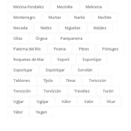
Mecina-Fondales
Mecinilla
Melicena
Montenegro
Murtas
Narila
Nechite
Nevada
Nieles
Nigüelas
Notáez
Olías
Órgiva
Pampaneira
Paterna del Río
Picena
Pitres
Pórtugos
Roquetas de Mar
Soport
Soportújar
Soportujar
Sopórtujar
Sorvilán
Tablones
Tíjola
Tímar
Torivzcón
Torvizcón
Torvízcón
Trevélez
Turón
Ugíjar
Ugújar
Válor
Valor
Vícar
Yátor
Yegen