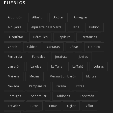
PUEBLOS
Albondón
Albuñol
Alcútar
Almegíjar
Alpujarra
Alpujarra de la Sierra
Berja
Bubión
Busquístar
Bérchules
Capileira
Carataunas
Cherín
Cádiar
Cástaras
Cáñar
El Golco
Ferreirola
Fondales
Jorairátar
Juviles
Lanjarón
Laroles
La Taha
La Tahá
Lobras
Mairena
Mecina
Mecina Bombarón
Murtas
Nevada
Pampaneira
Picena
Pitres
Pórtugos
Soportújar
Tablones
Torvizcón
Trevélez
Turón
Tímar
Ugíjar
Válor