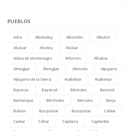
PUEBLOS
Adra
Alboloduy
Albondón
Albuñol
Alcázar
Alcolea
Alcútar
Aldea de Montenegro
Alfornón
Alhabia
Almegíjar
Álmegíjar
Almocita
Alpujarra
Alpujarra de la Sierra
Atalbéitar
Atalbeitar
Bayacas
Bayárcal
Béchules
Benecid
Bentarique
Bérchules
Bércules
Berja
Bubión
Busquístar
Busquistar
Cádiar
Cadiar
Cáñar
Capileira
Capilerilla