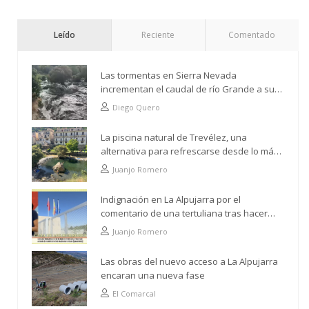
Leído
Reciente
Comentado
Las tormentas en Sierra Nevada
incrementan el caudal de río Grande a su
paso por Trevélez
Diego Quero
La piscina natural de Trevélez, una
alternativa para refrescarse desde lo más
alto
Juanjo Romero
Indignación en La Alpujarra por el
comentario de una tertuliana tras hacer
alusión al analfabetismo con la comarca
Juanjo Romero
Las obras del nuevo acceso a La Alpujarra
encaran una nueva fase
El Comarcal