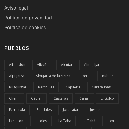
Aviso legal
Política de privacidad
Política de cookies
PUEBLOS
Albondón
Albuñol
Alcútar
Almegíjar
Alpujarra
Alpujarra de la Sierra
Berja
Bubión
Busquístar
Bérchules
Capileira
Carataunas
Cherín
Cádiar
Cástaras
Cáñar
El Golco
Ferreirola
Fondales
Jorairátar
Juviles
Lanjarón
Laroles
La Taha
La Tahá
Lobras