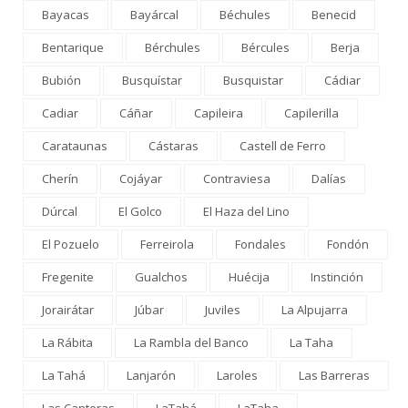
Bayacas
Bayárcal
Béchules
Benecid
Bentarique
Bérchules
Bércules
Berja
Bubión
Busquístar
Busquistar
Cádiar
Cadiar
Cáñar
Capileira
Capilerilla
Carataunas
Cástaras
Castell de Ferro
Cherín
Cojáyar
Contraviesa
Dalías
Dúrcal
El Golco
El Haza del Lino
El Pozuelo
Ferreirola
Fondales
Fondón
Fregenite
Gualchos
Huécija
Instinción
Jorairátar
Júbar
Juviles
La Alpujarra
La Rábita
La Rambla del Banco
La Taha
La Tahá
Lanjarón
Laroles
Las Barreras