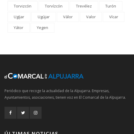
Torvizcón
Torvízcón
Trevélez
Turón
Ugíjar
Ugújar
Válor
Valor
Vícar
Yátor
Yegen
Periódico que recoge la actualidad de la Alpujarra. Empresas,
Ayuntamientos, asociaciones, tienen voz en El Comarcal de la Alpujarra.
ÚLTIMAS NOTICIAS