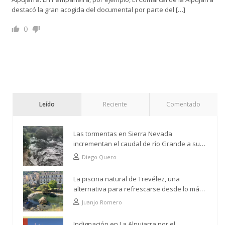
destacó la gran acogida del documental por parte del […]
0
Leído
Reciente
Comentado
Las tormentas en Sierra Nevada
incrementan el caudal de río Grande a su
paso por Trevélez
Diego Quero
La piscina natural de Trevélez, una
alternativa para refrescarse desde lo más
alto
Juanjo Romero
Indignación en La Alpujarra por el