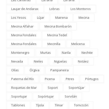
Las Canteras
LaTahá
LaTaha
Laujar de Andarax
Lobras
Los Montoros
Los Yesos
Lújar
Mairena
Mecina
Mecina Alfahar
Mecina Bombarón
Mecina Fondales
Mecina Tedel
Mecina-Fondales
Mecinilla
Melicena
Montenegro
Murtas
Narila
Nechite
Nevada
Nieles
Nigüelas
Notáez
Olías
Órgiva
Pampaneira
Paterna del Río
Picena
Pitres
Pórtugos
Roquetas de Mar
Soport
Soportújar
Soportujar
Sopórtujar
Sorvilán
Tablones
Tíjola
Tímar
Torivzcón