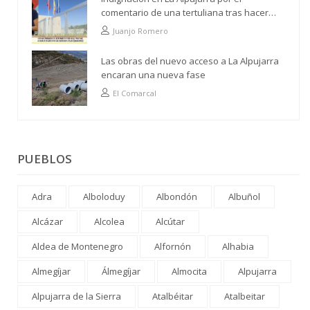
comentario de una tertuliana tras hacer
alusión al analfabetismo con la comarca
Juanjo Romero
Las obras del nuevo acceso a La Alpujarra
encaran una nueva fase
El Comarcal
PUEBLOS
Adra
Alboloduy
Albondón
Albuñol
Alcázar
Alcolea
Alcútar
Aldea de Montenegro
Alfornón
Alhabia
Almegíjar
Álmegíjar
Almocita
Alpujarra
Alpujarra de la Sierra
Atalbéitar
Atalbeitar