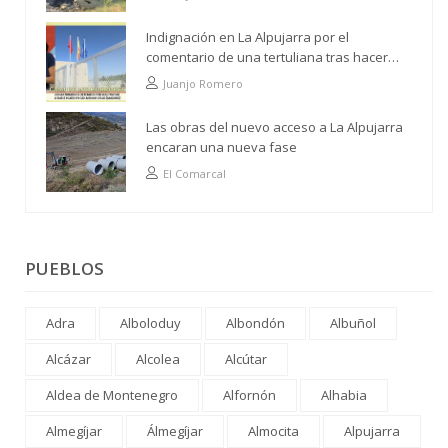
Indignación en La Alpujarra por el
comentario de una tertuliana tras hacer
alusión al analfabetismo con la comarca
Juanjo Romero
Las obras del nuevo acceso a La Alpujarra
encaran una nueva fase
El Comarcal
PUEBLOS
Adra
Alboloduy
Albondón
Albuñol
Alcázar
Alcolea
Alcútar
Aldea de Montenegro
Alfornón
Alhabia
Almegíjar
Álmegíjar
Almocita
Alpujarra