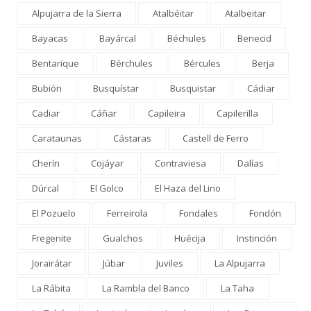
Alpujarra de la Sierra
Atalbéitar
Atalbeitar
Bayacas
Bayárcal
Béchules
Benecid
Bentarique
Bérchules
Bércules
Berja
Bubión
Busquístar
Busquistar
Cádiar
Cadiar
Cáñar
Capileira
Capilerilla
Carataunas
Cástaras
Castell de Ferro
Cherín
Cojáyar
Contraviesa
Dalías
Dúrcal
El Golco
El Haza del Lino
El Pozuelo
Ferreirola
Fondales
Fondón
Fregenite
Gualchos
Huécija
Instinción
Jorairátar
Júbar
Juviles
La Alpujarra
La Rábita
La Rambla del Banco
La Taha