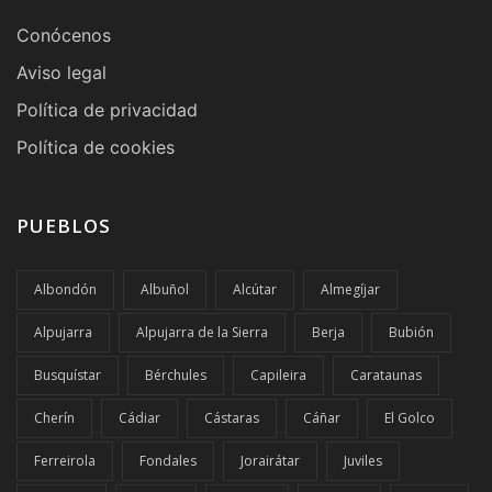
Conócenos
Aviso legal
Política de privacidad
Política de cookies
PUEBLOS
Albondón
Albuñol
Alcútar
Almegíjar
Alpujarra
Alpujarra de la Sierra
Berja
Bubión
Busquístar
Bérchules
Capileira
Carataunas
Cherín
Cádiar
Cástaras
Cáñar
El Golco
Ferreirola
Fondales
Jorairátar
Juviles