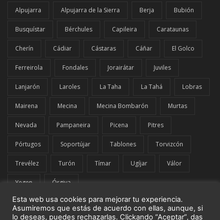
Alpujarra
Alpujarra de la Sierra
Berja
Bubión
Busquístar
Bérchules
Capileira
Carataunas
Cherín
Cádiar
Cástaras
Cáñar
El Golco
Ferreirola
Fondales
Jorairátar
Juviles
Lanjarón
Laroles
La Taha
La Tahá
Lobras
Mairena
Mecina
Mecina Bombarón
Murtas
Nevada
Pampaneira
Picena
Pitres
Pórtugos
Soportújar
Tablones
Torvizcón
Trevélez
Turón
Tímar
Ugíjar
Válor
Yegen
Órgiva
Esta web usa cookies para mejorar tu experiencia.
Asumiremos que estás de acuerdo con ellas, aunque, si
lo deseas, puedes rechazarlas. Clickando “Aceptar”, das