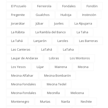
El Pozuelo
Ferreirola
Fondales
Fondón
Fregenite
Gualchos
Huécija
Instinción
Jorairátar
Júbar
Juviles
La Alpujarra
La Rábita
La Rambla del Banco
La Taha
La Tahá
Lanjarón
Laroles
Las Barreras
Las Canteras
LaTahá
LaTaha
Laujar de Andarax
Lobras
Los Montoros
Los Yesos
Lújar
Mairena
Mecina
Mecina Alfahar
Mecina Bombarón
Mecina Fondales
Mecina Tedel
Mecina-Fondales
Mecinilla
Melicena
Montenegro
Murtas
Narila
Nechite