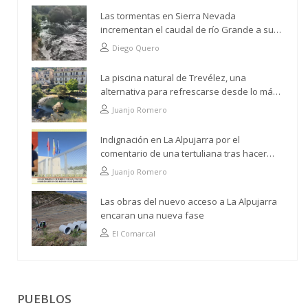
Las tormentas en Sierra Nevada
incrementan el caudal de río Grande a su
paso por Trevélez
Diego Quero
La piscina natural de Trevélez, una
alternativa para refrescarse desde lo más
alto
Juanjo Romero
Indignación en La Alpujarra por el
comentario de una tertuliana tras hacer
alusión al analfabetismo con la comarca
Juanjo Romero
Las obras del nuevo acceso a La Alpujarra
encaran una nueva fase
El Comarcal
PUEBLOS