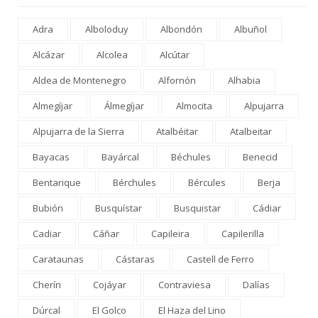
Adra
Alboloduy
Albondón
Albuñol
Alcázar
Alcolea
Alcútar
Aldea de Montenegro
Alfornón
Alhabia
Almegíjar
Álmegíjar
Almocita
Alpujarra
Alpujarra de la Sierra
Atalbéitar
Atalbeitar
Bayacas
Bayárcal
Béchules
Benecid
Bentarique
Bérchules
Bércules
Berja
Bubión
Busquístar
Busquistar
Cádiar
Cadiar
Cáñar
Capileira
Capilerilla
Carataunas
Cástaras
Castell de Ferro
Cherín
Cojáyar
Contraviesa
Dalías
Dúrcal
El Golco
El Haza del Lino