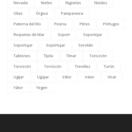
Nevada
Nieles
Nigüelas
Notáez
Olías
Órgiva
Pampaneira
Paterna del Río
Picena
Pitres
Pórtugos
Roquetas de Mar
Soport
Soportújar
Soportujar
Sopórtujar
Sorvilán
Tablones
Tíjola
Tímar
Torivzcón
Torvizcón
Torvízcón
Trevélez
Turón
Ugíjar
Ugújar
Válor
Valor
Vícar
Yátor
Yegen