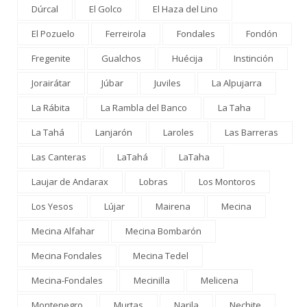
Dúrcal
El Golco
El Haza del Lino
El Pozuelo
Ferreirola
Fondales
Fondón
Fregenite
Gualchos
Huécija
Instinción
Jorairátar
Júbar
Juviles
La Alpujarra
La Rábita
La Rambla del Banco
La Taha
La Tahá
Lanjarón
Laroles
Las Barreras
Las Canteras
LaTahá
LaTaha
Laujar de Andarax
Lobras
Los Montoros
Los Yesos
Lújar
Mairena
Mecina
Mecina Alfahar
Mecina Bombarón
Mecina Fondales
Mecina Tedel
Mecina-Fondales
Mecinilla
Melicena
Montenegro
Murtas
Narila
Nechite