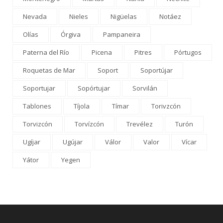
Nevada
Nieles
Nigüelas
Notáez
Olías
Órgiva
Pampaneira
Paterna del Río
Picena
Pitres
Pórtugos
Roquetas de Mar
Soport
Soportújar
Soportujar
Sopórtujar
Sorvilán
Tablones
Tíjola
Tímar
Torivzcón
Torvizcón
Torvízcón
Trevélez
Turón
Ugíjar
Ugújar
Válor
Valor
Vícar
Yátor
Yegen