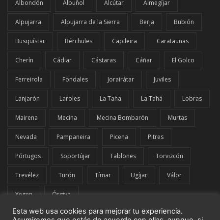
Albondón
Albuñol
Alcútar
Almegíjar
Alpujarra
Alpujarra de la Sierra
Berja
Bubión
Busquístar
Bérchules
Capileira
Carataunas
Cherín
Cádiar
Cástaras
Cáñar
El Golco
Ferreirola
Fondales
Jorairátar
Juviles
Lanjarón
Laroles
La Taha
La Tahá
Lobras
Mairena
Mecina
Mecina Bombarón
Murtas
Nevada
Pampaneira
Picena
Pitres
Pórtugos
Soportújar
Tablones
Torvizcón
Trevélez
Turón
Tímar
Ugíjar
Válor
Yegen
Órgiva
Esta web usa cookies para mejorar tu experiencia.