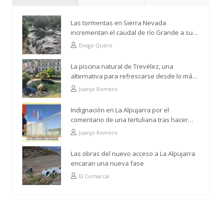
Las tormentas en Sierra Nevada
incrementan el caudal de río Grande a su
paso por Trevélez
Diego Quero
La piscina natural de Trevélez, una
alternativa para refrescarse desde lo más
alto
Juanjo Romero
Indignación en La Alpujarra por el
comentario de una tertuliana tras hacer
alusión al analfabetismo con la comarca
Juanjo Romero
Las obras del nuevo acceso a La Alpujarra
encaran una nueva fase
El Comarcal