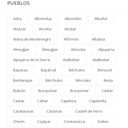
PUEBLOS
Adra
Alboloduy
Albondón
Albuñol
Alcázar
Alcolea
Alcútar
Aldea de Montenegro
Alfornón
Alhabia
Almegíjar
Álmegíjar
Almocita
Alpujarra
Alpujarra de la Sierra
Atalbéitar
Atalbeitar
Bayacas
Bayárcal
Béchules
Benecid
Bentarique
Bérchules
Bércules
Berja
Bubión
Busquístar
Busquistar
Cádiar
Cadiar
Cáñar
Capileira
Capilerilla
Carataunas
Cástaras
Castell de Ferro
Cherín
Cojáyar
Contraviesa
Dalías