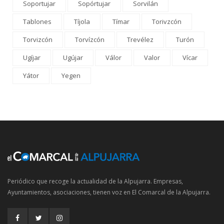
Soportujar
Sopórtujar
Sorvilán
Tablones
Tíjola
Tímar
Torivzcón
Torvizcón
Torvízcón
Trevélez
Turón
Ugíjar
Ugújar
Válor
Valor
Vícar
Yátor
Yegen
Periódico que recoge la actualidad de la Alpujarra. Empresas,
Ayuntamientos, asociaciones, tienen voz en El Comarcal de la Alpujarra.