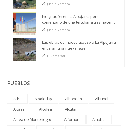
alto
Juanjo Romero
Indignación en La Alpujarra por el
comentario de una tertuliana tras hacer
alusión al analfabetismo con la comarca
Juanjo Romero
Las obras del nuevo acceso a La Alpujarra
encaran una nueva fase
El Comarcal
PUEBLOS
Adra
Alboloduy
Albondón
Albuñol
Alcázar
Alcolea
Alcútar
Aldea de Montenegro
Alfornón
Alhabia