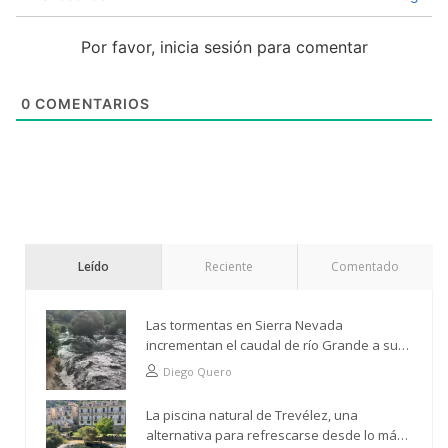
Por favor, inicia sesión para comentar
0
COMENTARIOS
Leído
Reciente
Comentado
Las tormentas en Sierra Nevada
incrementan el caudal de río Grande a su
paso por Trevélez
Diego Quero
La piscina natural de Trevélez, una
alternativa para refrescarse desde lo más