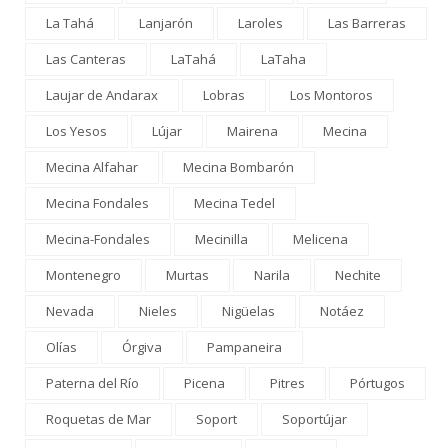
La Tahá
Lanjarón
Laroles
Las Barreras
Las Canteras
LaTahá
LaTaha
Laujar de Andarax
Lobras
Los Montoros
Los Yesos
Lújar
Mairena
Mecina
Mecina Alfahar
Mecina Bombarón
Mecina Fondales
Mecina Tedel
Mecina-Fondales
Mecinilla
Melicena
Montenegro
Murtas
Narila
Nechite
Nevada
Nieles
Nigüelas
Notáez
Olías
Órgiva
Pampaneira
Paterna del Río
Picena
Pitres
Pórtugos
Roquetas de Mar
Soport
Soportújar