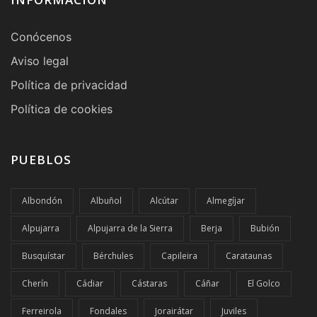
Conócenos
Aviso legal
Política de privacidad
Política de cookies
PUEBLOS
Albondón
Albuñol
Alcútar
Almegíjar
Alpujarra
Alpujarra de la Sierra
Berja
Bubión
Busquístar
Bérchules
Capileira
Carataunas
Cherín
Cádiar
Cástaras
Cáñar
El Golco
Ferreirola
Fondales
Jorairátar
Juviles