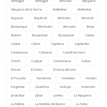
Almegíjar
Álmegíjar
Almocita
Alpujarra
Alpujarra de la Sierra
Atalbéitar
Atalbeitar
Bayacas
Bayárcal
Béchules
Benecid
Bentarique
Bérchules
Bércules
Berja
Bubión
Busquístar
Busquistar
Cádiar
Cadiar
Cáñar
Capileira
Capilerilla
Carataunas
Cástaras
Castell de Ferro
Cherín
Cojáyar
Contraviesa
Dalías
Dúrcal
El Golco
El Haza del Lino
El Pozuelo
Ferreirola
Fondales
Fondón
Fregenite
Gualchos
Huécija
Instinción
Jorairátar
Júbar
Juviles
La Alpujarra
La Rábita
La Rambla del Banco
La Taha