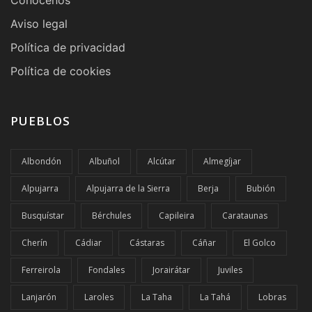
Aviso legal
Política de privacidad
Política de cookies
PUEBLOS
Albondón
Albuñol
Alcútar
Almegíjar
Alpujarra
Alpujarra de la Sierra
Berja
Bubión
Busquístar
Bérchules
Capileira
Carataunas
Cherín
Cádiar
Cástaras
Cáñar
El Golco
Ferreirola
Fondales
Jorairátar
Juviles
Lanjarón
Laroles
La Taha
La Tahá
Lobras