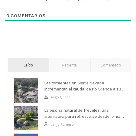
0
COMENTARIOS
Leído
Reciente
Comentado
Las tormentas en Sierra Nevada
incrementan el caudal de río Grande a su
paso por Trevélez
Diego Quero
La piscina natural de Trevélez, una
alternativa para refrescarse desde lo más
alto
Juanjo Romero