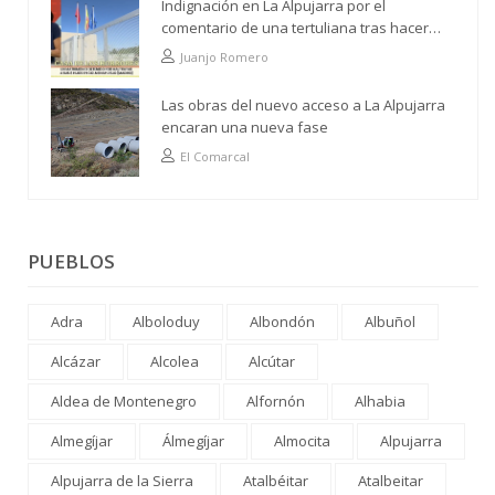
Indignación en La Alpujarra por el
comentario de una tertuliana tras hacer
alusión al analfabetismo con la comarca
Juanjo Romero
Las obras del nuevo acceso a La Alpujarra
encaran una nueva fase
El Comarcal
PUEBLOS
Adra
Alboloduy
Albondón
Albuñol
Alcázar
Alcolea
Alcútar
Aldea de Montenegro
Alfornón
Alhabia
Almegíjar
Álmegíjar
Almocita
Alpujarra
Alpujarra de la Sierra
Atalbéitar
Atalbeitar