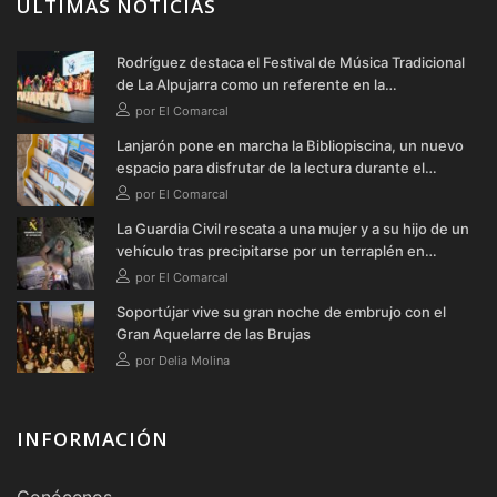
ÚLTIMAS NOTICIAS
Rodríguez destaca el Festival de Música Tradicional
de La Alpujarra como un referente en la
conservación de las raíces de la comarca
por El Comarcal
Lanjarón pone en marcha la Bibliopiscina, un nuevo
espacio para disfrutar de la lectura durante el
verano
por El Comarcal
La Guardia Civil rescata a una mujer y a su hijo de un
vehículo tras precipitarse por un terraplén en
Soportújar
por El Comarcal
Soportújar vive su gran noche de embrujo con el
Gran Aquelarre de las Brujas
por Delia Molina
INFORMACIÓN
Conócenos