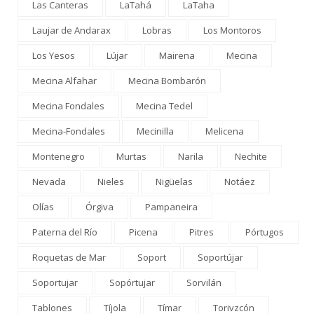
Las Canteras
LaTahá
LaTaha
Laujar de Andarax
Lobras
Los Montoros
Los Yesos
Lújar
Mairena
Mecina
Mecina Alfahar
Mecina Bombarón
Mecina Fondales
Mecina Tedel
Mecina-Fondales
Mecinilla
Melicena
Montenegro
Murtas
Narila
Nechite
Nevada
Nieles
Nigüelas
Notáez
Olías
Órgiva
Pampaneira
Paterna del Río
Picena
Pitres
Pórtugos
Roquetas de Mar
Soport
Soportújar
Soportujar
Sopórtujar
Sorvilán
Tablones
Tíjola
Tímar
Torivzcón