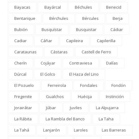
Bayacas
Bayárcal
Béchules
Benecid
Bentarique
Bérchules
Bércules
Berja
Bubión
Busquístar
Busquistar
Cádiar
Cadiar
Cáñar
Capileira
Capilerilla
Carataunas
Cástaras
Castell de Ferro
Cherín
Cojáyar
Contraviesa
Dalías
Dúrcal
El Golco
El Haza del Lino
El Pozuelo
Ferreirola
Fondales
Fondón
Fregenite
Gualchos
Huécija
Instinción
Jorairátar
Júbar
Juviles
La Alpujarra
La Rábita
La Rambla del Banco
La Taha
La Tahá
Lanjarón
Laroles
Las Barreras