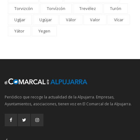
Torvizcón
Torvízcón
Trevélez
Turón
Ugíjar
Ugújar
Válor
Valor
Vícar
Yátor
Yegen
Periódico que recoge la actualidad de la Alpujarra. Empresas,
Ayuntamientos, asociaciones, tienen voz en El Comarcal de la Alpujarra.