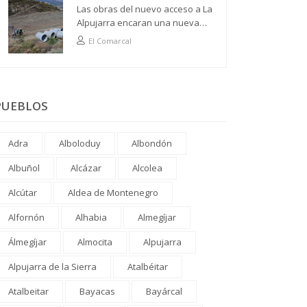
Las obras del nuevo acceso a La
Alpujarra encaran una nueva
fase
El Comarcal
PUEBLOS
Adra
Alboloduy
Albondón
Albuñol
Alcázar
Alcolea
Alcútar
Aldea de Montenegro
Alfornón
Alhabia
Almegíjar
Álmegíjar
Almocita
Alpujarra
Alpujarra de la Sierra
Atalbéitar
Atalbeitar
Bayacas
Bayárcal