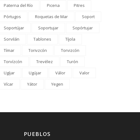
Paterna del Río
Picena
Pitres
Pórtugos
Roquetas de Mar
Soport
Soportújar
Soportujar
Sopórtujar
Sorvilán
Tablones
Tíjola
Tímar
Torivzcón
Torvizcón
Torvízcón
Trevélez
Turón
Ugíjar
Ugújar
Válor
Valor
Vícar
Yátor
Yegen
PUEBLOS