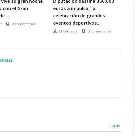
 vive su gran noche
Diputación destina 360.000
Un
 con el Gran
euros a impulsar la
viv
e...
celebración de grandes
eventos deportivos...
na
0 comentarios
El Comarcal
0 comentarios
oticias
Login