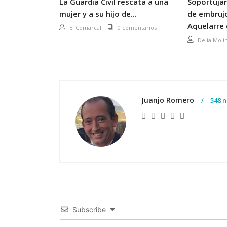
La Guardia Civil rescata a una
Soportújar
mujer y a su hijo de...
de embrujo
Aquelarre d
El Comarcal
0 comentarios
Delia Moli
Juanjo Romero
548 n
Subscribe