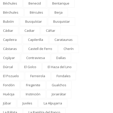
Béchules
Benecid
Bentarique
Bérchules
Bércules
Berja
Bubión
Busquístar
Busquistar
Cádiar
Cadiar
Cáñar
Capileira
Capilerilla
Carataunas
Cástaras
Castell de Ferro
Cherín
Cojáyar
Contraviesa
Dalías
Dúrcal
El Golco
El Haza del Lino
El Pozuelo
Ferreirola
Fondales
Fondón
Fregenite
Gualchos
Huécija
Instinción
Jorairátar
Júbar
Juviles
La Alpujarra
OMARCA
CULTURA
La Rábita
La Rambla del Banco