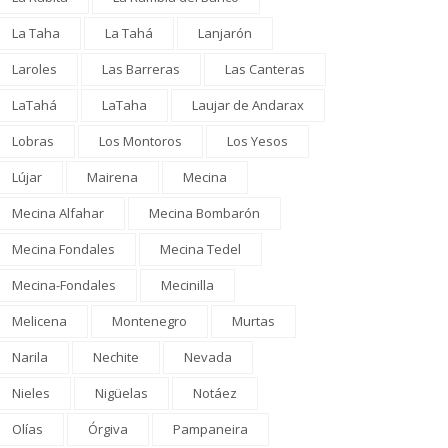
 hombre de 52 años que
Mecina Bombarón estrena
ía en la calle fallece en...
este sábado su I Ruta
La Taha
La Tahá
Lanjarón
Literaria Teatralizada
El Comarcal
0 comentarios
Laroles
Las Barreras
Las Canteras
Nocturna con...
Delia Molina
0 comentarios
LaTahá
LaTaha
Laujar de Andarax
Lobras
Los Montoros
Los Yesos
Lújar
Mairena
Mecina
Mecina Alfahar
Mecina Bombarón
Mecina Fondales
Mecina Tedel
Mecina-Fondales
Mecinilla
Melicena
Montenegro
Murtas
Narila
Nechite
Nevada
Nieles
Nigüelas
Notáez
Olías
Órgiva
Pampaneira