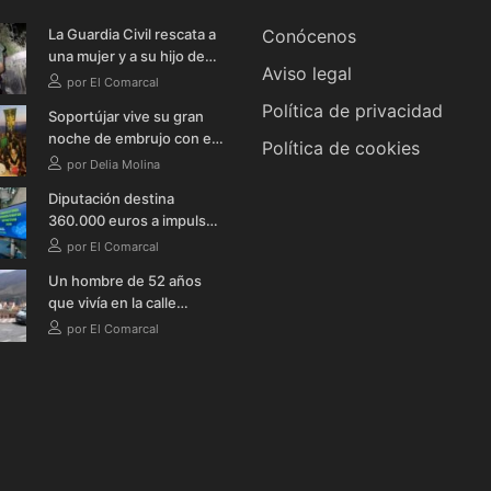
La Guardia Civil rescata a
Conócenos
una mujer y a su hijo de
Aviso legal
un vehículo tras
por El Comarcal
precipitarse por un
Política de privacidad
Soportújar vive su gran
terraplén en Soportújar
noche de embrujo con el
Política de cookies
Gran Aquelarre de las
por Delia Molina
Brujas
Diputación destina
360.000 euros a impulsar
la celebración de grandes
por El Comarcal
eventos deportivos en la
Un hombre de 52 años
provincia durante 2026
que vivía en la calle
fallece en Órgiva tras
por El Comarcal
quemarse a lo bonzo en
una bañera