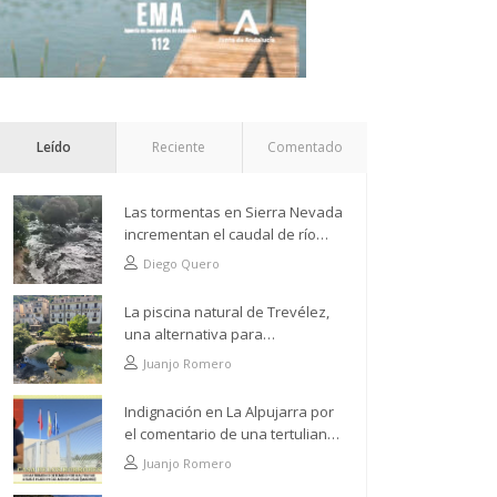
Leído
Reciente
Comentado
Las tormentas en Sierra Nevada
incrementan el caudal de río
Grande a su paso por Trevélez
Diego Quero
La piscina natural de Trevélez,
una alternativa para
refrescarse desde lo más alto
Juanjo Romero
Indignación en La Alpujarra por
el comentario de una tertuliana
tras hacer alusión al
Juanjo Romero
analfabetismo con la comarca