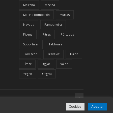
Mairena
Mecina
Mecina Bombarón
Murtas
Nevada
Pampaneira
Picena
Pitres
Pórtugos
Soportújar
Tablones
Torvizcón
Trevélez
Turón
Tímar
Ugíjar
Válor
Yegen
Órgiva
Cookies
Aceptar