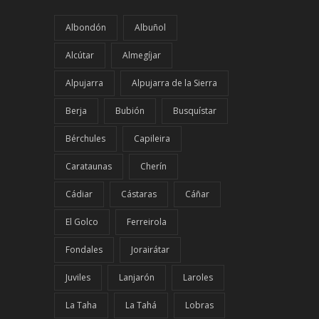
Albondón
Albuñol
Alcútar
Almegíjar
Alpujarra
Alpujarra de la Sierra
Berja
Bubión
Busquístar
Bérchules
Capileira
Carataunas
Cherín
Cádiar
Cástaras
Cáñar
El Golco
Ferreirola
Fondales
Jorairátar
Juviles
Lanjarón
Laroles
La Taha
La Tahá
Lobras