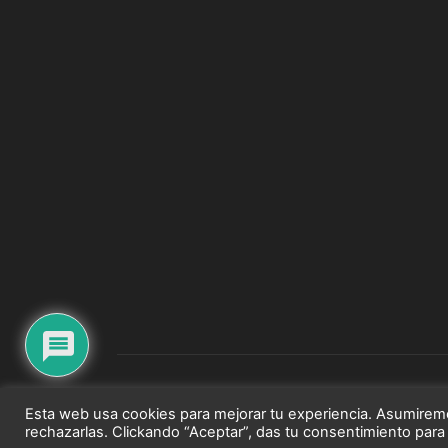
© El Comarcal de La Alpujarra | G42849919 | Todos los 
Esta web usa cookies para mejorar tu experiencia. Asumirem
rechazarlas. Clickando “Aceptar”, das tu consentimiento para