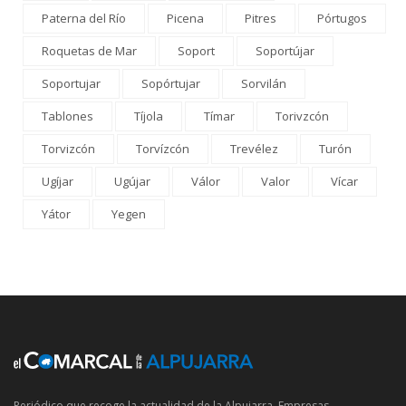
Paterna del Río
Picena
Pitres
Pórtugos
Roquetas de Mar
Soport
Soportújar
Soportujar
Sopórtujar
Sorvilán
Tablones
Tíjola
Tímar
Torivzcón
Torvizcón
Torvízcón
Trevélez
Turón
Ugíjar
Ugújar
Válor
Valor
Vícar
Yátor
Yegen
Periódico que recoge la actualidad de la Alpujarra. Empresas,