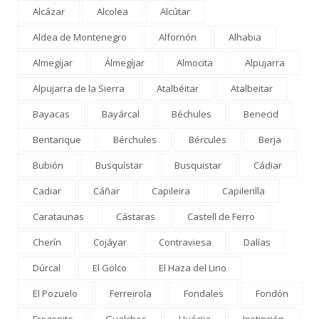
Alcázar
Alcolea
Alcútar
Aldea de Montenegro
Alfornón
Alhabia
Almegíjar
Álmegíjar
Almocita
Alpujarra
Alpujarra de la Sierra
Atalbéitar
Atalbeitar
Bayacas
Bayárcal
Béchules
Benecid
Bentarique
Bérchules
Bércules
Berja
Bubión
Busquístar
Busquistar
Cádiar
Cadiar
Cáñar
Capileira
Capilerilla
Carataunas
Cástaras
Castell de Ferro
Cherín
Cojáyar
Contraviesa
Dalías
Dúrcal
El Golco
El Haza del Lino
El Pozuelo
Ferreirola
Fondales
Fondón
Fregenite
Gualchos
Huécija
Instinción