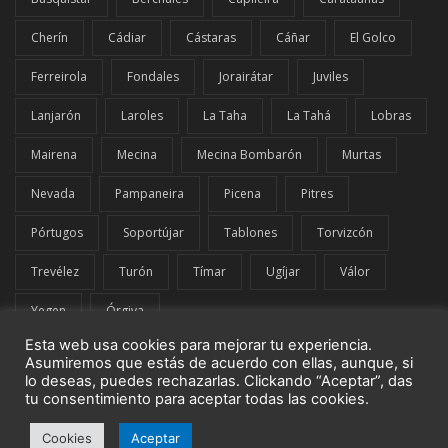
Cherín
Cádiar
Cástaras
Cáñar
El Golco
Ferreirola
Fondales
Jorairátar
Juviles
Lanjarón
Laroles
La Taha
La Tahá
Lobras
Mairena
Mecina
Mecina Bombarón
Murtas
Nevada
Pampaneira
Picena
Pitres
Pórtugos
Soportújar
Tablones
Torvizcón
Trevélez
Turón
Tímar
Ugíjar
Válor
Yegen
Órgiva
Esta web usa cookies para mejorar tu experiencia.
Asumiremos que estás de acuerdo con ellas, aunque, si
lo deseas, puedes rechazarlas. Clickando “Aceptar”, das
tu consentimiento para aceptar todas las cookies.
© El Comarcal de La Alpujarra | G42849919 | Todos los derechos
Cookies
Aceptar
reservados.