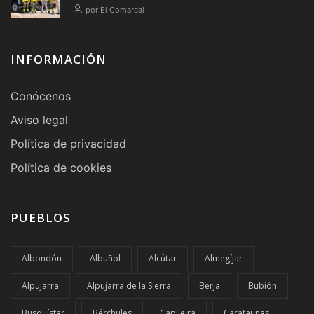
por El Comarcal
INFORMACIÓN
Conócenos
Aviso legal
Política de privacidad
Política de cookies
PUEBLOS
Albondón
Albuñol
Alcútar
Almegíjar
Alpujarra
Alpujarra de la Sierra
Berja
Bubión
Busquístar
Bérchules
Capileira
Carataunas