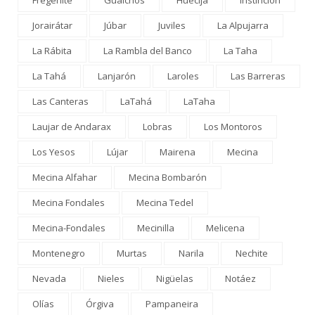
Jorairátar
Júbar
Juviles
La Alpujarra
La Rábita
La Rambla del Banco
La Taha
La Tahá
Lanjarón
Laroles
Las Barreras
Las Canteras
LaTahá
LaTaha
Laujar de Andarax
Lobras
Los Montoros
Los Yesos
Lújar
Mairena
Mecina
Mecina Alfahar
Mecina Bombarón
Mecina Fondales
Mecina Tedel
Mecina-Fondales
Mecinilla
Melicena
Montenegro
Murtas
Narila
Nechite
Nevada
Nieles
Nigüelas
Notáez
Olías
Órgiva
Pampaneira