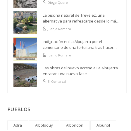
paso por Trevélez
Diego Quero
La piscina natural de Trevélez, una
alternativa para refrescarse desde lo más
alto
Juanjo Romero
Indignación en La Alpujarra por el
comentario de una tertuliana tras hacer
alusión al analfabetismo con la comarca
Juanjo Romero
Las obras del nuevo acceso a La Alpujarra
encaran una nueva fase
El Comarcal
PUEBLOS
Adra
Alboloduy
Albondón
Albuñol