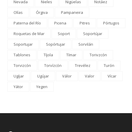
Nevada
Nieles
Nigüelas
Notáez
Olías
Órgiva
Pampaneira
Paterna del Río
Picena
Pitres
Pórtugos
Roquetas de Mar
Soport
Soportújar
Soportujar
Sopórtujar
Sorvilán
Tablones
Tíjola
Tímar
Torivzcón
Torvizcón
Torvízcón
Trevélez
Turón
Ugíjar
Ugújar
Válor
Valor
Vícar
Yátor
Yegen