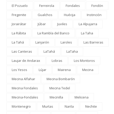
El Pozuelo
Ferreirola
Fondales
Fondón
Fregenite
Gualchos
Huécija
Instinción
Jorairátar
Júbar
Juviles
La Alpujarra
La Rábita
La Rambla del Banco
La Taha
La Tahá
Lanjarón
Laroles
Las Barreras
Las Canteras
LaTahá
LaTaha
Laujar de Andarax
Lobras
Los Montoros
Los Yesos
Lújar
Mairena
Mecina
Mecina Alfahar
Mecina Bombarón
Mecina Fondales
Mecina Tedel
Mecina-Fondales
Mecinilla
Melicena
Montenegro
Murtas
Narila
Nechite