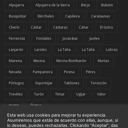
Alpujarra
Alpujarra de la Sierra
Berja
Bubión
Busquístar
Bérchules
Capileira
Carataunas
Cherín
Cádiar
Cástaras
Cáñar
El Golco
Ferreirola
Fondales
Jorairátar
Juviles
Lanjarón
Laroles
La Taha
La Tahá
Lobras
Mairena
Mecina
Mecina Bombarón
Murtas
Nevada
Pampaneira
Picena
Pitres
Pórtugos
Soportújar
Tablones
Torvizcón
Trevélez
Turón
Tímar
Ugíjar
Válor
Yegen
Órgiva
Esta web usa cookies para mejorar tu experiencia.
Asumiremos que estás de acuerdo con ellas, aunque, si
lo deseas, puedes rechazarlas. Clickando “Aceptar”, das