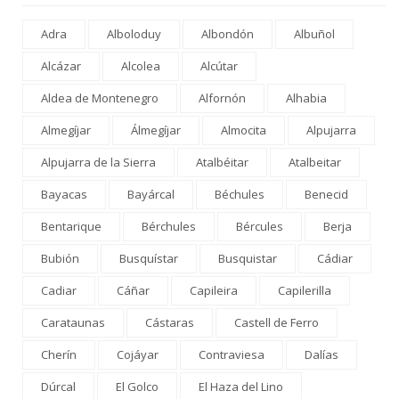
Adra
Alboloduy
Albondón
Albuñol
Alcázar
Alcolea
Alcútar
Aldea de Montenegro
Alfornón
Alhabia
Almegíjar
Álmegíjar
Almocita
Alpujarra
Alpujarra de la Sierra
Atalbéitar
Atalbeitar
Bayacas
Bayárcal
Béchules
Benecid
Bentarique
Bérchules
Bércules
Berja
Bubión
Busquístar
Busquistar
Cádiar
Cadiar
Cáñar
Capileira
Capilerilla
Carataunas
Cástaras
Castell de Ferro
Cherín
Cojáyar
Contraviesa
Dalías
Dúrcal
El Golco
El Haza del Lino