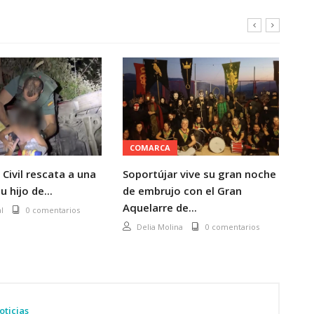
COMARCA
P
 Civil rescata a una
Soportújar vive su gran noche
Di
u hijo de...
de embrujo con el Gran
eu
Aquelarre de...
ce
l
0 comentarios
ev
Delia Molina
0 comentarios
oticias