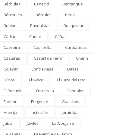
Béchules
Benecid
Bentarique
Bérchules
Bércules
Berja
Bubión
Busquístar
Busquistar
Cádiar
Cadiar
Cáñar
Capileira
Capilerilla
Carataunas
Cástaras
Castell de Ferro
Cherín
Cojáyar
Contraviesa
Dalías
Dúrcal
El Golco
El Haza del Lino
El Pozuelo
Ferreirola
Fondales
Fondón
Fregenite
Gualchos
Huécija
Instinción
Jorairátar
Júbar
Juviles
La Alpujarra
La Rábita
La Rambla del Banco