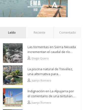
Leído
Reciente
Comentado
Las tormentas en Sierra Nevada
incrementan el caudal de río
Grande a su paso por Trevélez
Diego Quero
La piscina natural de Trevélez,
una alternativa para
refrescarse desde lo más alto
Juanjo Romero
Indignación en La Alpujarra por
el comentario de una tertuliana
tras hacer alusión al
Juanjo Romero
analfabetismo con la comarca