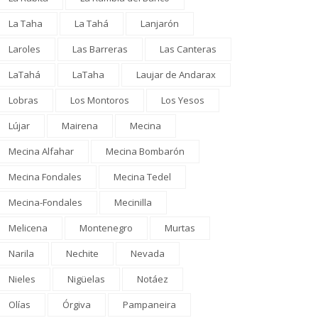
La Taha
La Tahá
Lanjarón
Laroles
Las Barreras
Las Canteras
LaTahá
LaTaha
Laujar de Andarax
Lobras
Los Montoros
Los Yesos
Lújar
Mairena
Mecina
Mecina Alfahar
Mecina Bombarón
Mecina Fondales
Mecina Tedel
Mecina-Fondales
Mecinilla
Melicena
Montenegro
Murtas
Narila
Nechite
Nevada
Nieles
Nigüelas
Notáez
Olías
Órgiva
Pampaneira