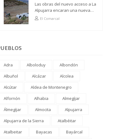
Las obras del nuevo acceso a La
Alpujarra encaran una nueva
fase
El Comarcal
PUEBLOS
Adra
Alboloduy
Albondón
Albuñol
Alcázar
Alcolea
Alcútar
Aldea de Montenegro
Alfornón
Alhabia
Almegíjar
Álmegíjar
Almocita
Alpujarra
Alpujarra de la Sierra
Atalbéitar
Atalbeitar
Bayacas
Bayárcal