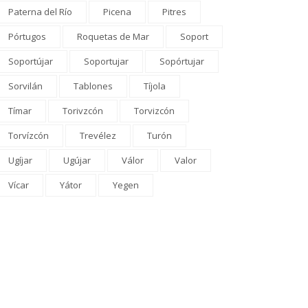
Paterna del Río
Picena
Pitres
Pórtugos
Roquetas de Mar
Soport
Soportújar
Soportujar
Sopórtujar
Sorvilán
Tablones
Tíjola
Tímar
Torivzcón
Torvizcón
Torvízcón
Trevélez
Turón
Ugíjar
Ugújar
Válor
Valor
Vícar
Yátor
Yegen