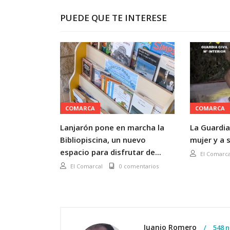
PUEDE QUE TE INTERESE
COMARCA
COMARCA
Lanjarón pone en marcha la
La Guardia
Bibliopiscina, un nuevo
mujer y a s
espacio para disfrutar de...
El Comarca
El Comarcal
0 comentarios
Juanjo Romero
548 n