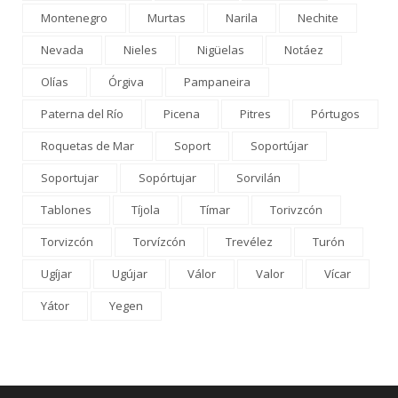
Montenegro
Murtas
Narila
Nechite
Nevada
Nieles
Nigüelas
Notáez
Olías
Órgiva
Pampaneira
Paterna del Río
Picena
Pitres
Pórtugos
Roquetas de Mar
Soport
Soportújar
Soportujar
Sopórtujar
Sorvilán
Tablones
Tíjola
Tímar
Torivzcón
Torvizcón
Torvízcón
Trevélez
Turón
Ugíjar
Ugújar
Válor
Valor
Vícar
Yátor
Yegen