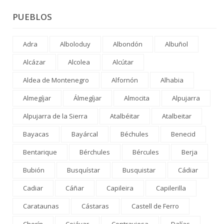
PUEBLOS
Adra
Alboloduy
Albondón
Albuñol
Alcázar
Alcolea
Alcútar
Aldea de Montenegro
Alfornón
Alhabia
Almegíjar
Álmegíjar
Almocita
Alpujarra
Alpujarra de la Sierra
Atalbéitar
Atalbeitar
Bayacas
Bayárcal
Béchules
Benecid
Bentarique
Bérchules
Bércules
Berja
Bubión
Busquístar
Busquistar
Cádiar
Cadiar
Cáñar
Capileira
Capilerilla
Carataunas
Cástaras
Castell de Ferro