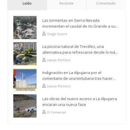
Leído
Reciente
Comentado
Las tormentas en Sierra Nevada
incrementan el caudal de río Grande a su
paso por Trevélez
Diego Quero
La piscina natural de Trevélez, una
alternativa para refrescarse desde lo más
alto
Juanjo Romero
Indignación en La Alpujarra por el
comentario de una tertuliana tras hacer
alusión al analfabetismo con la comarca
Juanjo Romero
Las obras del nuevo acceso a La Alpujarra
encaran una nueva fase
El Comarcal