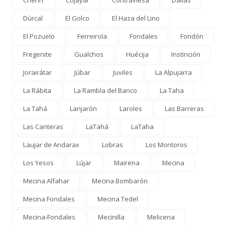
Cherín
Cojáyar
Contraviesa
Dalías
Dúrcal
El Golco
El Haza del Lino
El Pozuelo
Ferreirola
Fondales
Fondón
Fregenite
Gualchos
Huécija
Instinción
Jorairátar
Júbar
Juviles
La Alpujarra
La Rábita
La Rambla del Banco
La Taha
La Tahá
Lanjarón
Laroles
Las Barreras
Las Canteras
LaTahá
LaTaha
Laujar de Andarax
Lobras
Los Montoros
Los Yesos
Lújar
Mairena
Mecina
Mecina Alfahar
Mecina Bombarón
Mecina Fondales
Mecina Tedel
Mecina-Fondales
Mecinilla
Melicena