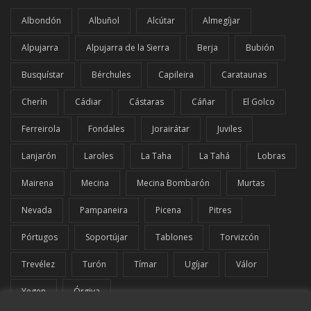
Albondón
Albuñol
Alcútar
Almegíjar
Alpujarra
Alpujarra de la Sierra
Berja
Bubión
Busquístar
Bérchules
Capileira
Carataunas
Cherín
Cádiar
Cástaras
Cáñar
El Golco
Ferreirola
Fondales
Jorairátar
Juviles
Lanjarón
Laroles
La Taha
La Tahá
Lobras
Mairena
Mecina
Mecina Bombarón
Murtas
Nevada
Pampaneira
Picena
Pitres
Pórtugos
Soportújar
Tablones
Torvizcón
Trevélez
Turón
Tímar
Ugíjar
Válor
Yegen
Órgiva