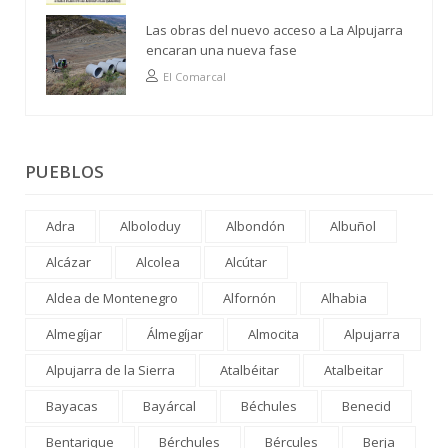
Las obras del nuevo acceso a La Alpujarra
encaran una nueva fase
El Comarcal
PUEBLOS
Adra
Alboloduy
Albondón
Albuñol
Alcázar
Alcolea
Alcútar
Aldea de Montenegro
Alfornón
Alhabia
Almegíjar
Álmegíjar
Almocita
Alpujarra
Alpujarra de la Sierra
Atalbéitar
Atalbeitar
Bayacas
Bayárcal
Béchules
Benecid
Bentarique
Bérchules
Bércules
Berja