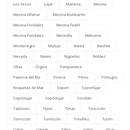
Los Yesos
Lújar
Mairena
Mecina
Mecina Alfahar
Mecina Bombarón
Mecina Fondales
Mecina Tedel
Mecina-Fondales
Mecinilla
Melicena
Montenegro
Murtas
Narila
Nechite
Nevada
Nieles
Nigüelas
Notáez
Olías
Órgiva
Pampaneira
Paterna del Río
Picena
Pitres
Pórtugos
Roquetas de Mar
Soport
Soportújar
Soportujar
Sopórtujar
Sorvilán
Tablones
Tíjola
Tímar
Torivzcón
Torvizcón
Torvízcón
Trevélez
Turón
Ugíjar
Ugújar
Válor
Valor
Vícar