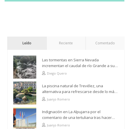
Leído
Reciente
Comentado
Las tormentas en Sierra Nevada
incrementan el caudal de río Grande a su
paso por Trevélez
Diego Quero
La piscina natural de Trevélez, una
alternativa para refrescarse desde lo más
alto
Juanjo Romero
Indignación en La Alpujarra por el
comentario de una tertuliana tras hacer
alusión al analfabetismo con la comarca
Juanjo Romero