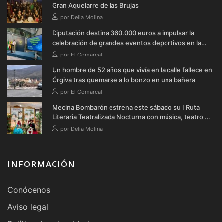
Gran Aquelarre de las Brujas
por Delia Molina
Diputación destina 360.000 euros a impulsar la
celebración de grandes eventos deportivos en la
provincia durante 2026
por El Comarcal
Un hombre de 52 años que vivía en la calle fallece en
Órgiva tras quemarse a lo bonzo en una bañera
por El Comarcal
Mecina Bombarón estrena este sábado su I Ruta
Literaria Teatralizada Nocturna con música, teatro y
verbena
por Delia Molina
INFORMACIÓN
Conócenos
Aviso legal