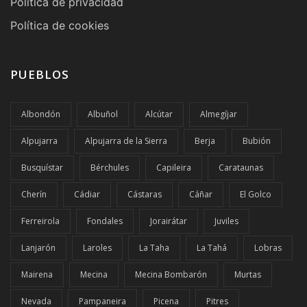
Política de privacidad
Política de cookies
PUEBLOS
Albondón
Albuñol
Alcútar
Almegíjar
Alpujarra
Alpujarra de la Sierra
Berja
Bubión
Busquístar
Bérchules
Capileira
Carataunas
Cherín
Cádiar
Cástaras
Cáñar
El Golco
Ferreirola
Fondales
Jorairátar
Juviles
Lanjarón
Laroles
La Taha
La Tahá
Lobras
Mairena
Mecina
Mecina Bombarón
Murtas
Nevada
Pampaneira
Picena
Pitres