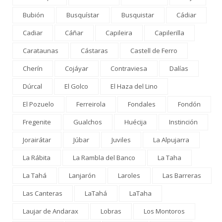
Bubión
Busquístar
Busquistar
Cádiar
Cadiar
Cáñar
Capileira
Capilerilla
Carataunas
Cástaras
Castell de Ferro
Cherín
Cojáyar
Contraviesa
Dalías
Dúrcal
El Golco
El Haza del Lino
El Pozuelo
Ferreirola
Fondales
Fondón
Fregenite
Gualchos
Huécija
Instinción
Jorairátar
Júbar
Juviles
La Alpujarra
La Rábita
La Rambla del Banco
La Taha
La Tahá
Lanjarón
Laroles
Las Barreras
Las Canteras
LaTahá
LaTaha
Laujar de Andarax
Lobras
Los Montoros