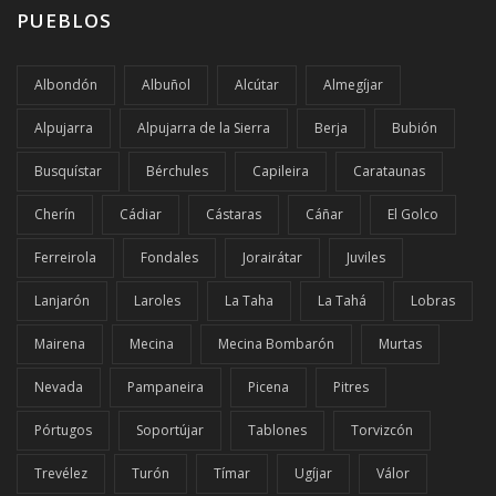
PUEBLOS
Albondón
Albuñol
Alcútar
Almegíjar
Alpujarra
Alpujarra de la Sierra
Berja
Bubión
Busquístar
Bérchules
Capileira
Carataunas
Cherín
Cádiar
Cástaras
Cáñar
El Golco
Ferreirola
Fondales
Jorairátar
Juviles
Lanjarón
Laroles
La Taha
La Tahá
Lobras
Mairena
Mecina
Mecina Bombarón
Murtas
Nevada
Pampaneira
Picena
Pitres
Pórtugos
Soportújar
Tablones
Torvizcón
Trevélez
Turón
Tímar
Ugíjar
Válor