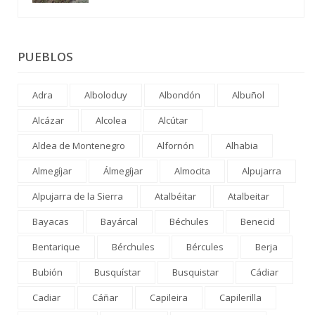
PUEBLOS
Adra
Alboloduy
Albondón
Albuñol
Alcázar
Alcolea
Alcútar
Aldea de Montenegro
Alfornón
Alhabia
Almegíjar
Álmegíjar
Almocita
Alpujarra
Alpujarra de la Sierra
Atalbéitar
Atalbeitar
Bayacas
Bayárcal
Béchules
Benecid
Bentarique
Bérchules
Bércules
Berja
Bubión
Busquístar
Busquistar
Cádiar
Cadiar
Cáñar
Capileira
Capilerilla