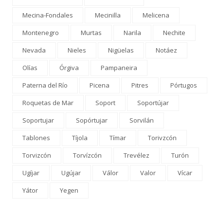
Mecina-Fondales
Mecinilla
Melicena
Montenegro
Murtas
Narila
Nechite
Nevada
Nieles
Nigüelas
Notáez
Olías
Órgiva
Pampaneira
Paterna del Río
Picena
Pitres
Pórtugos
Roquetas de Mar
Soport
Soportújar
Soportujar
Sopórtujar
Sorvilán
Tablones
Tíjola
Tímar
Torivzcón
Torvizcón
Torvízcón
Trevélez
Turón
Ugíjar
Ugújar
Válor
Valor
Vícar
Yátor
Yegen