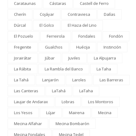
Carataunas
Cástaras
Castell de Ferro
Cherín
Cojáyar
Contraviesa
Dalías
Dúrcal
El Golco
El Haza del Lino
El Pozuelo
Ferreirola
Fondales
Fondón
Fregenite
Gualchos
Huécija
Instinción
Jorairátar
Júbar
Juviles
La Alpujarra
La Rábita
La Rambla del Banco
La Taha
La Tahá
Lanjarón
Laroles
Las Barreras
Las Canteras
LaTahá
LaTaha
Laujar de Andarax
Lobras
Los Montoros
Los Yesos
Lújar
Mairena
Mecina
Mecina Alfahar
Mecina Bombarón
Mecina Fondales
Mecina Tedel