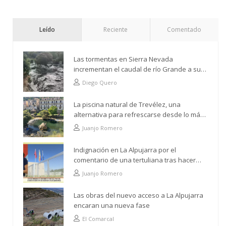
Leído
Reciente
Comentado
Las tormentas en Sierra Nevada
incrementan el caudal de río Grande a su
paso por Trevélez
Diego Quero
La piscina natural de Trevélez, una
alternativa para refrescarse desde lo más
alto
Juanjo Romero
Indignación en La Alpujarra por el
comentario de una tertuliana tras hacer
alusión al analfabetismo con la comarca
Juanjo Romero
Las obras del nuevo acceso a La Alpujarra
encaran una nueva fase
El Comarcal