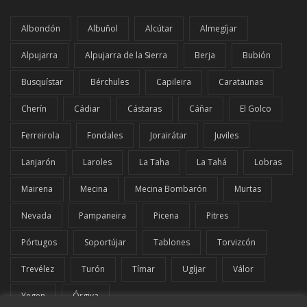
Albondón
Albuñol
Alcútar
Almegíjar
Alpujarra
Alpujarra de la Sierra
Berja
Bubión
Busquístar
Bérchules
Capileira
Carataunas
Cherín
Cádiar
Cástaras
Cáñar
El Golco
Ferreirola
Fondales
Jorairátar
Juviles
Lanjarón
Laroles
La Taha
La Tahá
Lobras
Mairena
Mecina
Mecina Bombarón
Murtas
Nevada
Pampaneira
Picena
Pitres
Pórtugos
Soportújar
Tablones
Torvizcón
Trevélez
Turón
Tímar
Ugíjar
Válor
Yegen
Órgiva