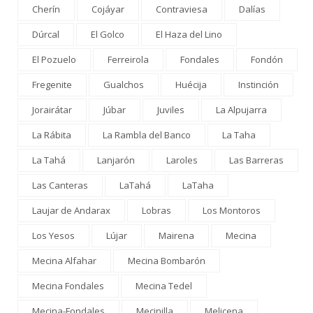
Cherín
Cojáyar
Contraviesa
Dalías
Dúrcal
El Golco
El Haza del Lino
El Pozuelo
Ferreirola
Fondales
Fondón
Fregenite
Gualchos
Huécija
Instinción
Jorairátar
Júbar
Juviles
La Alpujarra
La Rábita
La Rambla del Banco
La Taha
La Tahá
Lanjarón
Laroles
Las Barreras
Las Canteras
LaTahá
LaTaha
Laujar de Andarax
Lobras
Los Montoros
Los Yesos
Lújar
Mairena
Mecina
Mecina Alfahar
Mecina Bombarón
Mecina Fondales
Mecina Tedel
Mecina-Fondales
Mecinilla
Melicena