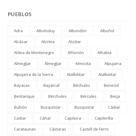
PUEBLOS
Adra
Alboloduy
Albondón
Albuñol
Alcázar
Alcolea
Alcútar
Aldea de Montenegro
Alfornón
Alhabia
Almegíjar
Álmegíjar
Almocita
Alpujarra
Alpujarra de la Sierra
Atalbéitar
Atalbeitar
Bayacas
Bayárcal
Béchules
Benecid
Bentarique
Bérchules
Bércules
Berja
Bubión
Busquístar
Busquistar
Cádiar
Cadiar
Cáñar
Capileira
Capilerilla
Carataunas
Cástaras
Castell de Ferro