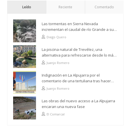
Leído
Reciente
Comentado
Las tormentas en Sierra Nevada
incrementan el caudal de río Grande a su
paso por Trevélez
Diego Quero
La piscina natural de Trevélez, una
alternativa para refrescarse desde lo más
alto
Juanjo Romero
Indignación en La Alpujarra por el
comentario de una tertuliana tras hacer
alusión al analfabetismo con la comarca
Juanjo Romero
Las obras del nuevo acceso a La Alpujarra
encaran una nueva fase
El Comarcal