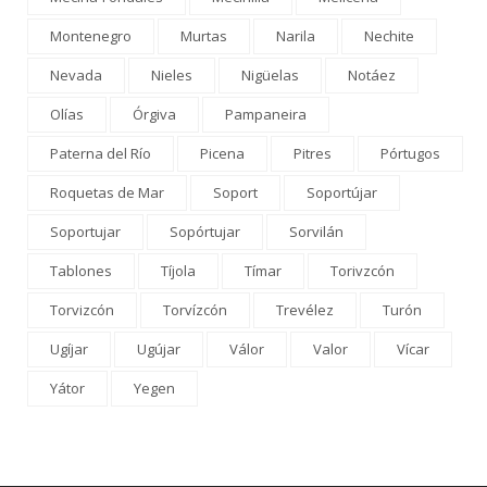
Montenegro
Murtas
Narila
Nechite
Nevada
Nieles
Nigüelas
Notáez
Olías
Órgiva
Pampaneira
Paterna del Río
Picena
Pitres
Pórtugos
Roquetas de Mar
Soport
Soportújar
Soportujar
Sopórtujar
Sorvilán
Tablones
Tíjola
Tímar
Torivzcón
Torvizcón
Torvízcón
Trevélez
Turón
Ugíjar
Ugújar
Válor
Valor
Vícar
Yátor
Yegen