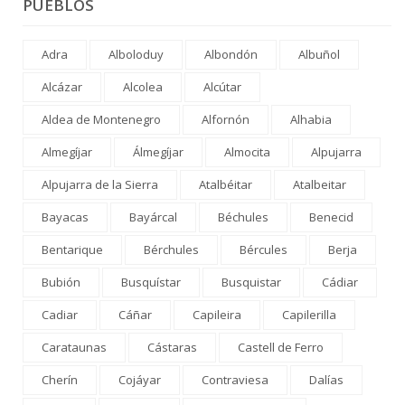
PUEBLOS
Adra
Alboloduy
Albondón
Albuñol
Alcázar
Alcolea
Alcútar
Aldea de Montenegro
Alfornón
Alhabia
Almegíjar
Álmegíjar
Almocita
Alpujarra
Alpujarra de la Sierra
Atalbéitar
Atalbeitar
Bayacas
Bayárcal
Béchules
Benecid
Bentarique
Bérchules
Bércules
Berja
Bubión
Busquístar
Busquistar
Cádiar
Cadiar
Cáñar
Capileira
Capilerilla
Carataunas
Cástaras
Castell de Ferro
Cherín
Cojáyar
Contraviesa
Dalías