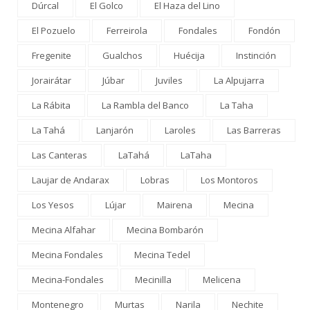
Dúrcal
El Golco
El Haza del Lino
El Pozuelo
Ferreirola
Fondales
Fondón
Fregenite
Gualchos
Huécija
Instinción
Jorairátar
Júbar
Juviles
La Alpujarra
La Rábita
La Rambla del Banco
La Taha
La Tahá
Lanjarón
Laroles
Las Barreras
Las Canteras
LaTahá
LaTaha
Laujar de Andarax
Lobras
Los Montoros
Los Yesos
Lújar
Mairena
Mecina
Mecina Alfahar
Mecina Bombarón
Mecina Fondales
Mecina Tedel
Mecina-Fondales
Mecinilla
Melicena
Montenegro
Murtas
Narila
Nechite