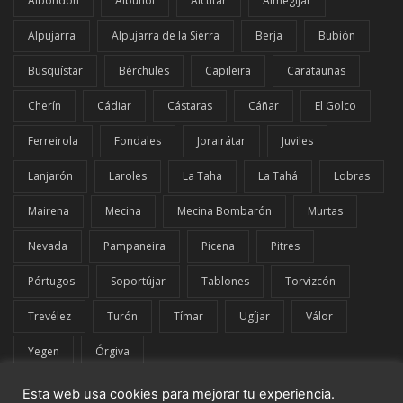
Albondón
Albuñol
Alcútar
Almegíjar
Alpujarra
Alpujarra de la Sierra
Berja
Bubión
Busquístar
Bérchules
Capileira
Carataunas
Cherín
Cádiar
Cástaras
Cáñar
El Golco
Ferreirola
Fondales
Jorairátar
Juviles
Lanjarón
Laroles
La Taha
La Tahá
Lobras
Mairena
Mecina
Mecina Bombarón
Murtas
Nevada
Pampaneira
Picena
Pitres
Pórtugos
Soportújar
Tablones
Torvizcón
Trevélez
Turón
Tímar
Ugíjar
Válor
Yegen
Órgiva
Esta web usa cookies para mejorar tu experiencia.