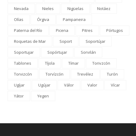
Nevada
Nieles
Nigüelas
Notáez
Olías
Órgiva
Pampaneira
Paterna del Río
Picena
Pitres
Pórtugos
Roquetas de Mar
Soport
Soportújar
Soportujar
Sopórtujar
Sorvilán
Tablones
Tíjola
Tímar
Torivzcón
Torvizcón
Torvízcón
Trevélez
Turón
Ugíjar
Ugújar
Válor
Valor
Vícar
Yátor
Yegen