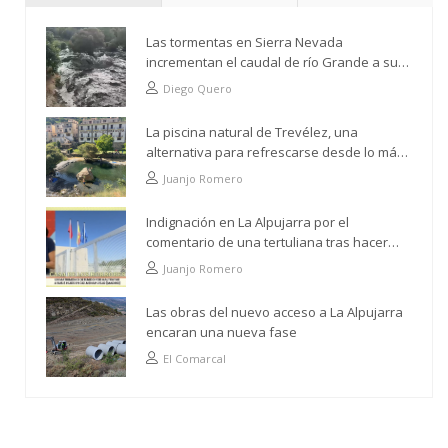
Las tormentas en Sierra Nevada
incrementan el caudal de río Grande a su
paso por Trevélez
Diego Quero
La piscina natural de Trevélez, una
alternativa para refrescarse desde lo más
alto
Juanjo Romero
Indignación en La Alpujarra por el
comentario de una tertuliana tras hacer
alusión al analfabetismo con la comarca
Juanjo Romero
Las obras del nuevo acceso a La Alpujarra
encaran una nueva fase
El Comarcal