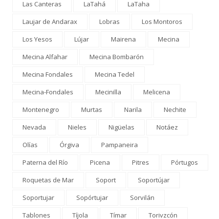
Las Canteras
LaTahá
LaTaha
Laujar de Andarax
Lobras
Los Montoros
Los Yesos
Lújar
Mairena
Mecina
Mecina Alfahar
Mecina Bombarón
Mecina Fondales
Mecina Tedel
Mecina-Fondales
Mecinilla
Melicena
Montenegro
Murtas
Narila
Nechite
Nevada
Nieles
Nigüelas
Notáez
Olías
Órgiva
Pampaneira
Paterna del Río
Picena
Pitres
Pórtugos
Roquetas de Mar
Soport
Soportújar
Soportujar
Sopórtujar
Sorvilán
Tablones
Tíjola
Tímar
Torivzcón