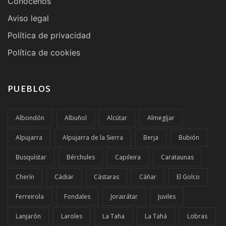
Conócenos
Aviso legal
Política de privacidad
Política de cookies
PUEBLOS
Albondón
Albuñol
Alcútar
Almegíjar
Alpujarra
Alpujarra de la Sierra
Berja
Bubión
Busquístar
Bérchules
Capileira
Carataunas
Cherín
Cádiar
Cástaras
Cáñar
El Golco
Ferreirola
Fondales
Jorairátar
Juviles
Lanjarón
Laroles
La Taha
La Tahá
Lobras