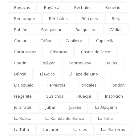
Bayacas
Bayárcal
Béchules
Benecid
Bentarique
Bérchules
Bércules
Berja
Bubión
Busquístar
Busquistar
Cádiar
Cadiar
Cáñar
Capileira
Capilerilla
Carataunas
Cástaras
Castell de Ferro
Cherín
Cojáyar
Contraviesa
Dalías
Dúrcal
El Golco
El Haza del Lino
El Pozuelo
Ferreirola
Fondales
Fondón
Fregenite
Gualchos
Huécija
Instinción
Jorairátar
Júbar
Juviles
La Alpujarra
La Rábita
La Rambla del Banco
La Taha
La Tahá
Lanjarón
Laroles
Las Barreras