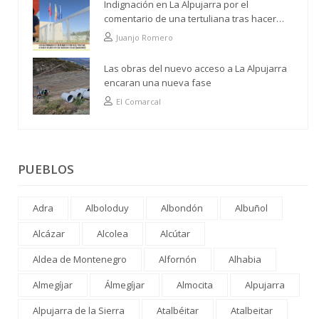
Indignación en La Alpujarra por el
comentario de una tertuliana tras hacer
alusión al analfabetismo con la comarca
Juanjo Romero
Las obras del nuevo acceso a La Alpujarra
encaran una nueva fase
El Comarcal
PUEBLOS
Adra
Alboloduy
Albondón
Albuñol
Alcázar
Alcolea
Alcútar
Aldea de Montenegro
Alfornón
Alhabia
Almegíjar
Álmegíjar
Almocita
Alpujarra
Alpujarra de la Sierra
Atalbéitar
Atalbeitar