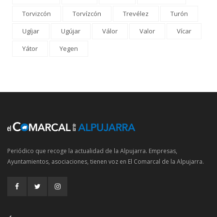
Torvizcón
Torvízcón
Trevélez
Turón
Ugíjar
Ugújar
Válor
Valor
Vícar
Yátor
Yegen
Periódico que recoge la actualidad de la Alpujarra. Empresas,
Ayuntamientos, asociaciones, tienen voz en El Comarcal de la Alpujarra.