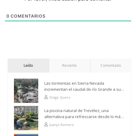
0
COMENTARIOS
Leído
Reciente
Comentado
Las tormentas en Sierra Nevada
incrementan el caudal de río Grande a su
paso por Trevélez
Diego Quero
La piscina natural de Trevélez, una
alternativa para refrescarse desde lo más
alto
Juanjo Romero