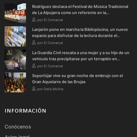
Rodríguez destaca el Festival de Música Tradicional
de La Alpujarra como un referente en la
conservación de las raíces de la comarca
por El Comarcal
Lanjarón pone en marcha la Bibliopiscina, un nuevo
espacio para disfrutar de la lectura durante el
verano
por El Comarcal
La Guardia Civil rescata a una mujer y a su hijo de un
vehículo tras precipitarse por un terraplén en
Soportújar
por El Comarcal
Soportújar vive su gran noche de embrujo con el
Gran Aquelarre de las Brujas
por Delia Molina
INFORMACIÓN
Conócenos
Aviso legal