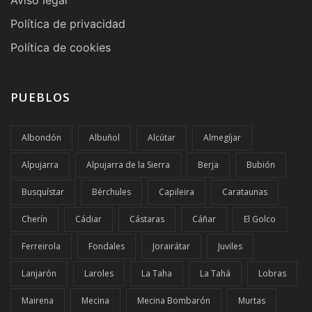
Política de privacidad
Política de cookies
PUEBLOS
Albondón
Albuñol
Alcútar
Almegíjar
Alpujarra
Alpujarra de la Sierra
Berja
Bubión
Busquístar
Bérchules
Capileira
Carataunas
Cherín
Cádiar
Cástaras
Cáñar
El Golco
Ferreirola
Fondales
Jorairátar
Juviles
Lanjarón
Laroles
La Taha
La Tahá
Lobras
Mairena
Mecina
Mecina Bombarón
Murtas