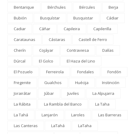
Bentarique
Bérchules
Bércules
Berja
Bubión
Busquístar
Busquistar
Cádiar
Cadiar
Cáñar
Capileira
Capilerilla
Carataunas
Cástaras
Castell de Ferro
Cherín
Cojáyar
Contraviesa
Dalías
Dúrcal
El Golco
El Haza del Lino
El Pozuelo
Ferreirola
Fondales
Fondón
Fregenite
Gualchos
Huécija
Instinción
Jorairátar
Júbar
Juviles
La Alpujarra
La Rábita
La Rambla del Banco
La Taha
La Tahá
Lanjarón
Laroles
Las Barreras
Las Canteras
LaTahá
LaTaha