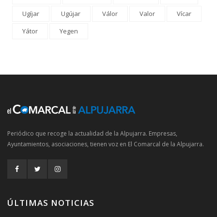
Ugíjar
Ugújar
Válor
Valor
Vícar
Yátor
Yegen
Periódico que recoge la actualidad de la Alpujarra. Empresas,
Ayuntamientos, asociaciones, tienen voz en El Comarcal de la Alpujarra.
ÚLTIMAS NOTICIAS