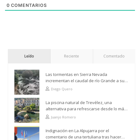
0
COMENTARIOS
Leído
Reciente
Comentado
Las tormentas en Sierra Nevada
incrementan el caudal de río Grande a su
paso por Trevélez
Diego Quero
La piscina natural de Trevélez, una
alternativa para refrescarse desde lo más
alto
Juanjo Romero
Indignación en La Alpujarra por el
comentario de una tertuliana tras hacer