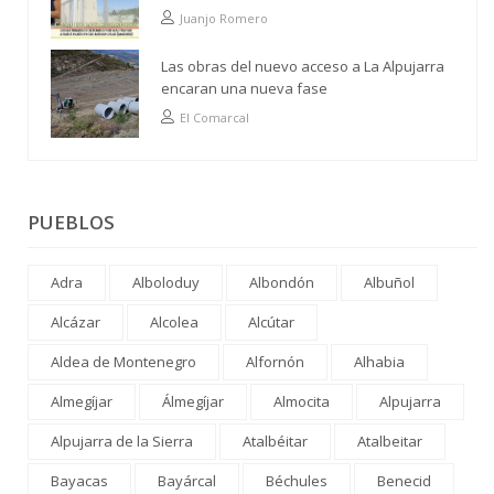
alusión al analfabetismo con la comarca
Juanjo Romero
Las obras del nuevo acceso a La Alpujarra
encaran una nueva fase
El Comarcal
PUEBLOS
Adra
Alboloduy
Albondón
Albuñol
Alcázar
Alcolea
Alcútar
Aldea de Montenegro
Alfornón
Alhabia
Almegíjar
Álmegíjar
Almocita
Alpujarra
Alpujarra de la Sierra
Atalbéitar
Atalbeitar
Bayacas
Bayárcal
Béchules
Benecid