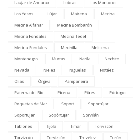
Laujar de Andarax
Lobras
Los Montoros
Los Yesos
Lújar
Mairena
Mecina
Mecina Alfahar
Mecina Bombarón
Mecina Fondales
Mecina Tedel
Mecina-Fondales
Mecinilla
Melicena
Montenegro
Murtas
Narila
Nechite
Nevada
Nieles
Nigüelas
Notáez
Olías
Órgiva
Pampaneira
Paterna del Río
Picena
Pitres
Pórtugos
Roquetas de Mar
Soport
Soportújar
Soportujar
Sopórtujar
Sorvilán
Tablones
Tíjola
Tímar
Torivzcón
Torvizcón
Torvízcón
Trevélez
Turón