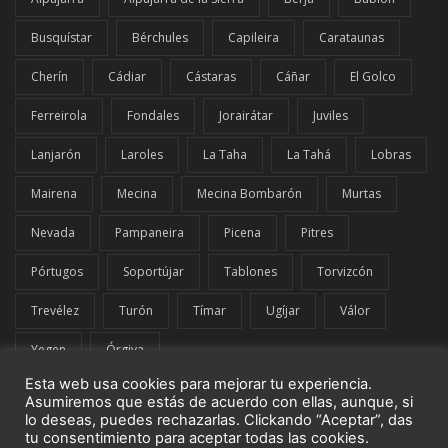
Busquístar
Bérchules
Capileira
Carataunas
Cherín
Cádiar
Cástaras
Cáñar
El Golco
Ferreirola
Fondales
Jorairátar
Juviles
Lanjarón
Laroles
La Taha
La Tahá
Lobras
Mairena
Mecina
Mecina Bombarón
Murtas
Nevada
Pampaneira
Picena
Pitres
Pórtugos
Soportújar
Tablones
Torvizcón
Trevélez
Turón
Tímar
Ugíjar
Válor
Yegen
Órgiva
Esta web usa cookies para mejorar tu experiencia.
Asumiremos que estás de acuerdo con ellas, aunque, si
lo deseas, puedes rechazarlas. Clickando “Aceptar”, das
tu consentimiento para aceptar todas las cookies.