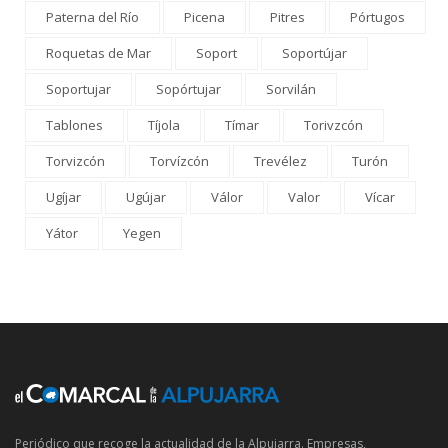
Paterna del Río
Picena
Pitres
Pórtugos
Roquetas de Mar
Soport
Soportújar
Soportujar
Sopórtujar
Sorvilán
Tablones
Tíjola
Tímar
Torivzcón
Torvizcón
Torvízcón
Trevélez
Turón
Ugíjar
Ugújar
Válor
Valor
Vícar
Yátor
Yegen
Periódico que recoge la actualidad de la Alpujarra. Empresas,