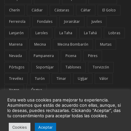
Cherín
Cádiar
Cástaras
Cáñar
El Golco
Ferreirola
Fondales
Jorairátar
Juviles
Lanjarón
Laroles
La Taha
La Tahá
Lobras
Mairena
Mecina
Mecina Bombarón
Murtas
Nevada
Pampaneira
Picena
Pitres
Pórtugos
Soportújar
Tablones
Torvizcón
Trevélez
Turón
Tímar
Ugíjar
Válor
Yegen
Órgiva
Esta web usa cookies para mejorar tu experiencia.
Asumiremos que estás de acuerdo con ellas, aunque, si
lo deseas, puedes rechazarlas. Clickando “Aceptar”, das
tu consentimiento para aceptar todas las cookies.
© El Comarcal de La Alpujarra | G42849919 | Todos los derechos
Cookies
Aceptar
reservados.