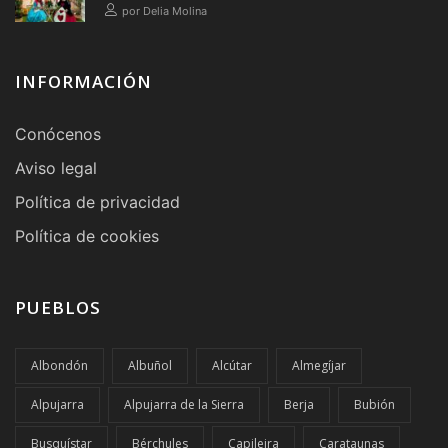
verbena
por Delia Molina
INFORMACIÓN
Conócenos
Aviso legal
Política de privacidad
Política de cookies
PUEBLOS
Albondón
Albuñol
Alcútar
Almegíjar
Alpujarra
Alpujarra de la Sierra
Berja
Bubión
Busquístar
Bérchules
Capileira
Carataunas