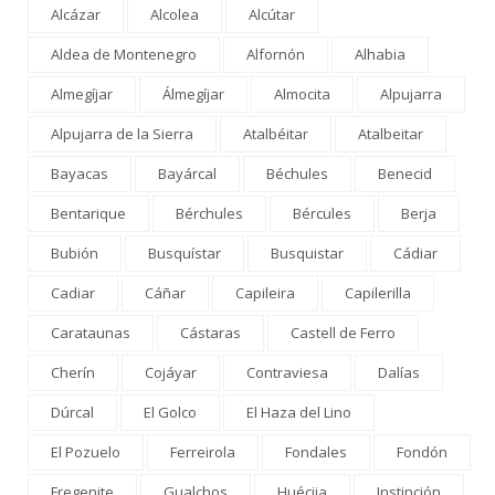
Alcázar
Alcolea
Alcútar
Aldea de Montenegro
Alfornón
Alhabia
Almegíjar
Álmegíjar
Almocita
Alpujarra
Alpujarra de la Sierra
Atalbéitar
Atalbeitar
Bayacas
Bayárcal
Béchules
Benecid
Bentarique
Bérchules
Bércules
Berja
Bubión
Busquístar
Busquistar
Cádiar
Cadiar
Cáñar
Capileira
Capilerilla
Carataunas
Cástaras
Castell de Ferro
Cherín
Cojáyar
Contraviesa
Dalías
Dúrcal
El Golco
El Haza del Lino
El Pozuelo
Ferreirola
Fondales
Fondón
Fregenite
Gualchos
Huécija
Instinción