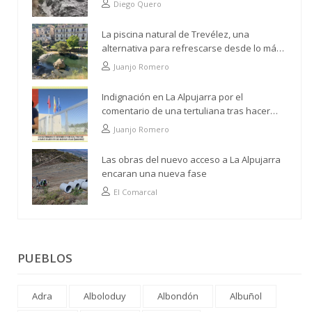
Diego Quero
La piscina natural de Trevélez, una
alternativa para refrescarse desde lo más
alto
Juanjo Romero
Indignación en La Alpujarra por el
comentario de una tertuliana tras hacer
alusión al analfabetismo con la comarca
Juanjo Romero
Las obras del nuevo acceso a La Alpujarra
encaran una nueva fase
El Comarcal
PUEBLOS
Adra
Alboloduy
Albondón
Albuñol