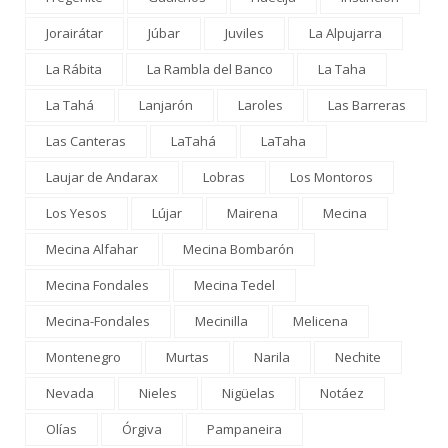
Jorairátar
Júbar
Juviles
La Alpujarra
La Rábita
La Rambla del Banco
La Taha
La Tahá
Lanjarón
Laroles
Las Barreras
Las Canteras
LaTahá
LaTaha
Laujar de Andarax
Lobras
Los Montoros
Los Yesos
Lújar
Mairena
Mecina
Mecina Alfahar
Mecina Bombarón
Mecina Fondales
Mecina Tedel
Mecina-Fondales
Mecinilla
Melicena
Montenegro
Murtas
Narila
Nechite
Nevada
Nieles
Nigüelas
Notáez
Olías
Órgiva
Pampaneira