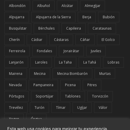
Albondón
Albuñol
Alcútar
Almegíjar
Alpujarra
Alpujarra de la Sierra
Berja
Bubión
Busquístar
Bérchules
Capileira
Carataunas
Cherín
Cádiar
Cástaras
Cáñar
El Golco
Ferreirola
Fondales
Jorairátar
Juviles
Lanjarón
Laroles
La Taha
La Tahá
Lobras
Mairena
Mecina
Mecina Bombarón
Murtas
Nevada
Pampaneira
Picena
Pitres
Pórtugos
Soportújar
Tablones
Torvizcón
Trevélez
Turón
Tímar
Ugíjar
Válor
Yegen
Órgiva
Esta web usa cookies para mejorar tu experiencia.